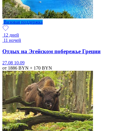
Визовая поддержка
12 дней
11 ночей
Отдых на Эгейском побережье Греции
27.08
10.09
от 1886
BYN
+ 170
BYN