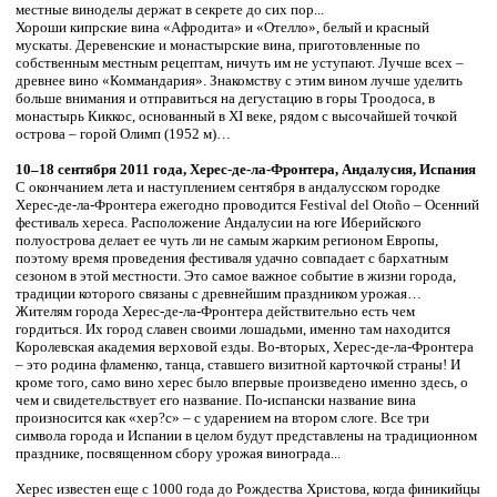
местные виноделы держат в секрете до сих пор...
Хороши кипрские вина «Афродита» и «Отелло», белый и красный
мускаты. Деревенские и монастырские вина, приготовленные по
собственным местным рецептам, ничуть им не уступают. Лучше всех –
древнее вино «Коммандария». Знакомству с этим вином лучше уделить
больше внимания и отправиться на дегустацию в горы Троодоса, в
монастырь Киккос, основанный в XI веке, рядом с высочайшей точкой
острова – горой Олимп (1952 м)…
10–18 сентября 2011 года, Херес-де-ла-Фронтера, Андалусия, Испания
С окончанием лета и наступлением сентября в андалусском городке
Херес-де-ла-Фронтера ежегодно проводится Festival del Otoño – Осенний
фестиваль хереса. Расположение Андалусии на юге Иберийского
полуострова делает ее чуть ли не самым жарким регионом Европы,
поэтому время проведения фестиваля удачно совпадает с бархатным
сезоном в этой местности. Это самое важное событие в жизни города,
традиции которого связаны с древнейшим праздником урожая…
Жителям города Херес-де-ла-Фронтера действительно есть чем
гордиться. Их город славен своими лошадьми, именно там находится
Королевская академия верховой езды. Во-вторых, Херес-де-ла-Фронтера
– это родина фламенко, танца, ставшего визитной карточкой страны! И
кроме того, само вино херес было впервые произведено именно здесь, о
чем и свидетельствует его название. По-испански название вина
произносится как «хер?с» – с ударением на втором слоге. Все три
символа города и Испании в целом будут представлены на традиционном
празднике, посвященном сбору урожая винограда...
Херес известен еще с 1000 года до Рождества Христова, когда финикийцы