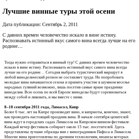
Лучшие винные туры этой осени
Дата публикации:
Сентябрь 2, 2011
С давних времен человечество искало в вине истину.
Распознавать истинный вкус самого вина всегда лучше на его
родине…
Тогда нужно отправиться в винный тур! С давних времен человечество
искало в вине истину. Распознавать истинный вкус самого вина всегда
лучше на его родине… Сегодня выбрать туристический маршрут в
любой винодельческий регион не составляет труда. Но попробовать
молодые вина начавшегося сезона и принять участие в шумном веселье
народных гуляний возможно, лишь посетив самые яркие праздники
виноделия. Всю осень по всей Европе виноделы будут соревноваться
между собой и ликовать, и мы вместе с ними.
8–18 сентября 2011 года, Лимасол, Кипр
Более 6 тыс. лет на Кипре производят вино, и киприоты, конечно, знают,
как проводить настоящий праздник вина. В начале сентября ценителей
вина ждут в городских садах Лимасола на Кипрском винном фестивале.
Каждый вечер фестиваль собирает около 15 тыс. посетителей. Здесь
представлены лучшие образцы вин с виноградников Пафоса и Лимасола.
Многие вина приготовлены по древним технологиям, нюансы которых