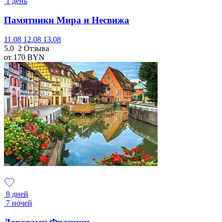
1 день
Памятники Мира и Несвижа
11.08
12.08
13.08
5.0
2 Отзыва
от 170
BYN
8 дней
7 ночей