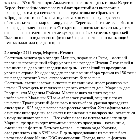
завоевали Юго-Восточную Андалусию и основали здесь города Кадис и
Херес. Финикийцы завезли лозу в благоприятный для вызревания
винограда климат, а неизвестный винодел решил не сбрасывать с
забродившего вина образовавшуюся махровую пленку – два этих
обстоятельства и подарили миру херес. Херес вырабатывается из белого
винограда различных сортов. Сегодня при производстве используются
специально выведенные чистые культуры особых хересных дрожжей.
Именно они и придают специфический хересный тон, напоминающий
вкус миндаля или грецкого ореха…
2 октября 2011 года, Марино, Италия
Фестиваль винограда в городке Марино, недалеко от Рима, – осенний
праздник, посвященный сбору урожая винограда в Италии. Этот яркий и
насыщенный древними традициями день – старейший из праздников
урожая в стране. Каждый год для празднования сбора урожая из 150 тонн
винограда готовят 3 тыс. литров местного белого вина.
Фестиваль, ставший сегодня светским праздником, имеет религиозные
истоки. В этот день католическая церковь отмечает день Мадонны дель
Розарио, или Мадонны Победы. Местные жители считают, что
изображение Мадонны XII века оберегает урожай, защищая его от
ненастий. Традиционный фестиваль в честь сбора урожая проводится
ежегодно с 1925 года в первое воскресенье октября. Хотя официальное
открытие виноградных торжеств и происходит в воскресенье, готовиться
к нему начинают заранее… Все собираются на центральной площади
Марино, где происходит кульминация всего праздника – поток вина,
льющийся из фонтана Четырех мавров – символа рода Колонна,
сооруженного еще в XVII веке. В день празднования из фонтана бьет
настоящее белое Marino DOC из мальвазии! Правда, вино из фонтана