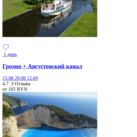
1 день
Гродно + Августовский канал
15.08
29.08
12.09
4.7
3 Отзыва
от 165
BYN