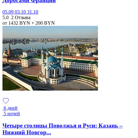
Дорогами Франции
05.09
03.10
31.10
5.0
2 Отзыва
от 1432
BYN
+ 200
BYN
6 дней
5 ночей
Четыре столицы Поволжья и Руси: Казань –
Нижний Новгор...