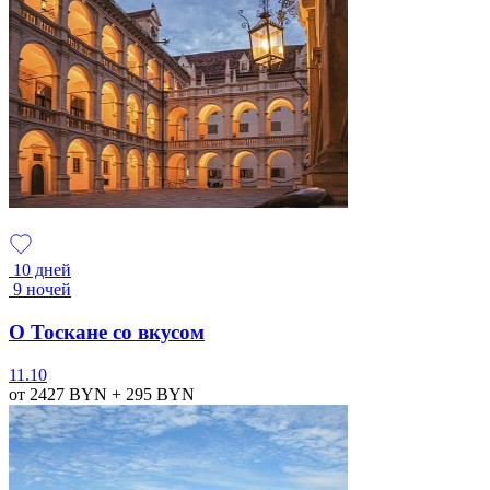
10 дней
9 ночей
О Тоскане со вкусом
11.10
от 2427
BYN
+ 295
BYN