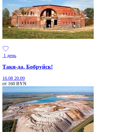
1 день
Таки-да, Бобруйск!
16.08
20.09
от 160
BYN