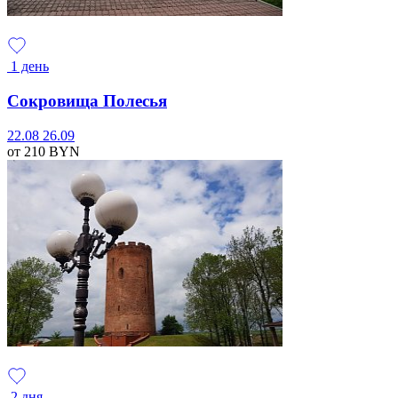
1 день
Сокровища Полесья
22.08
26.09
от 210
BYN
2 дня