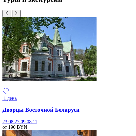
1 день
Дворцы Восточной Беларуси
23.08
27.09
08.11
от 190
BYN