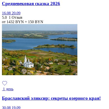
Средневековая сказка 2026
16.08
20.09
5.0
1 Отзыв
от 1432
BYN
+ 150
BYN
1 день
Браславский эликсир: секреты озерного края!
30.08
19.09