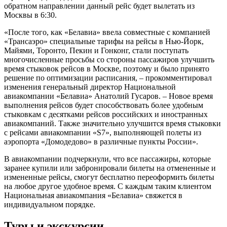
обратном направлении данный рейс будет вылетать из
Москвы в 6:30.
«После того, как «Белавиа» ввела совместные с компанией
«Трансаэро» специальные тарифы на рейсы в Нью-Йорк,
Майями, Торонто, Пекин и Гонконг, стали поступать
многочисленные просьбы со стороны пассажиров улучшить
время стыковок рейсов в Москве, поэтому и было принято
решение по оптимизации расписания, – прокомментировал
изменения генеральный директор Национальной
авиакомпании «Белавиа» Анатолий Гусаров. – Новое время
выполнения рейсов будет способствовать более удобным
стыковкам с десятками рейсов российских и иностранных
авиакомпаний. Также значительно улучшится время стыковки
с рейсами авиакомпании «S7», выполняющей полеты из
аэропорта «Домодедово» в различные пункты России».
В авиакомпании подчеркнули, что все пассажиры, которые
заранее купили или забронировали билеты на отмененные и
измененные рейсы, смогут бесплатно переоформить билеты
на любое другое удобное время. С каждым таким клиентом
Национальная авиакомпания «Белавиа» свяжется в
индивидуальном порядке.
Туры и экскурсии