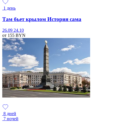
1 день
Там бьет крылом История сама
26.09
24.10
от 155
BYN
8 дней
7 ночей