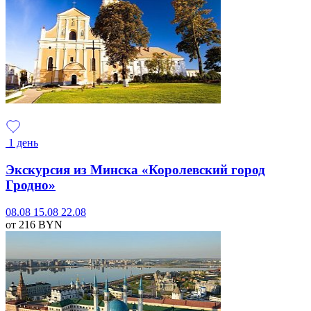
1 день
Экскурсия из Минска «Королевский город
Гродно»
08.08
15.08
22.08
от 216
BYN