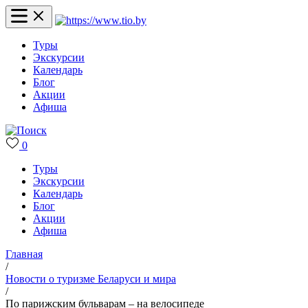
Туры
Экскурсии
Календарь
Блог
Акции
Афиша
0
Туры
Экскурсии
Календарь
Блог
Акции
Афиша
Главная
/
Новости о туризме Беларуси и мира
/
По парижским бульварам – на велосипеде