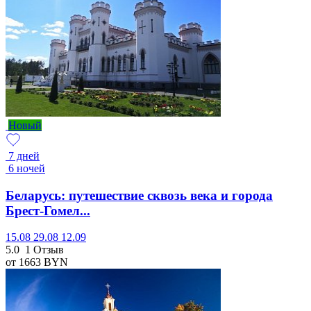
Новый
7 дней
6 ночей
Беларусь: путешествие сквозь века и города
Брест-Гомел...
15.08
29.08
12.09
5.0
1 Отзыв
от 1663
BYN