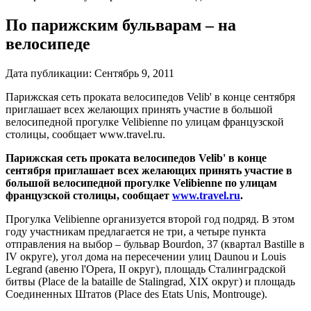
По парижским бульварам – на
велосипеде
Дата публикации:
Сентябрь 9, 2011
Парижская сеть проката велосипедов Velib' в конце сентября
приглашает всех желающих принять участие в большой
велосипедной прогулке Velibienne по улицам французской
столицы, сообщает www.travel.ru.
Парижская сеть проката велосипедов Velib' в конце
сентября приглашает всех желающих принять участие в
большой велосипедной прогулке Velibienne по улицам
французской столицы, сообщает
www.travel.ru
.
Прогулка Velibienne организуется второй год подряд. В этом
году участникам предлагается не три, а четыре пункта
отправления на выбор – бульвар Bourdon, 37 (квартал Bastille в
IV округе), угол дома на пересечении улиц Daunou и Louis
Legrand (авеню l'Opera, II округ), площадь Сталинградской
битвы (Рlace de la bataille de Stalingrad, XIX округ) и площадь
Соединенных Штатов (Рlace des Etats Unis, Montrouge).