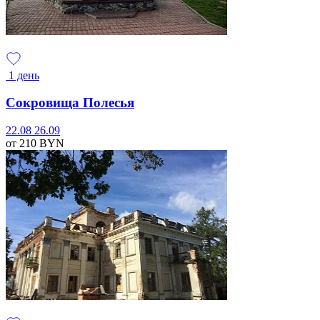
1 день
Сокровища Полесья
22.08
26.09
от 210
BYN