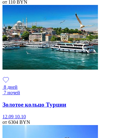
от 110
BYN
8 дней
7 ночей
Золотое кольцо Турции
12.09
10.10
от 6304
BYN