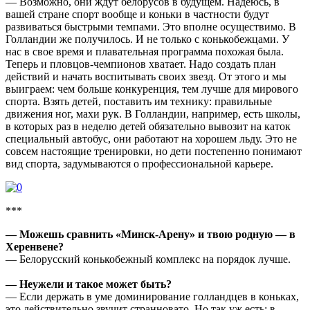
— Возможно, они ждут белорусов в будущем. Надеюсь, в
вашей стране спорт вообще и коньки в частности будут
развиваться быстрыми темпами. Это вполне осуществимо. В
Голландии же получилось. И не только с конькобежцами. У
нас в свое время и плавательная программа похожая была.
Теперь и пловцов-чемпионов хватает. Надо создать план
действий и начать воспитывать своих звезд. От этого и мы
выиграем: чем больше конкуренция, тем лучше для мирового
спорта. Взять детей, поставить им технику: правильные
движения ног, махи рук. В Голландии, например, есть школы,
в которых раз в неделю детей обязательно вывозит на каток
специальный автобус, они работают на хорошем льду. Это не
совсем настоящие тренировки, но дети постепенно понимают
вид спорта, задумываются о профессиональной карьере.
***
— Можешь сравнить «Минск-Арену» и твою родную — в
Херенвене?
— Белорусский конькобежный комплекс на порядок лучше.
— Неужели и такое может быть?
— Если держать в уме доминирование голландцев в коньках,
это действительно звучит странновато. Но так уж есть: в