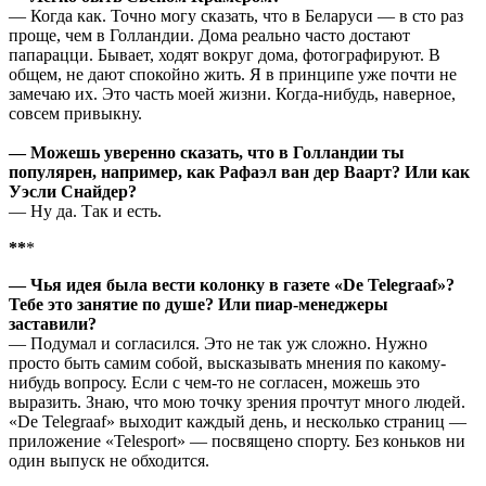
— Когда как. Точно могу сказать, что в Беларуси — в сто раз
проще, чем в Голландии. Дома реально часто достают
папарацци. Бывает, ходят вокруг дома, фотографируют. В
общем, не дают спокойно жить. Я в принципе уже почти не
замечаю их. Это часть моей жизни. Когда-нибудь, наверное,
совсем привыкну.
— Можешь уверенно сказать, что в Голландии ты
популярен, например, как Рафаэл ван дер Ваарт? Или как
Уэсли Снайдер?
— Ну да. Так и есть.
**
*
— Чья идея была вести колонку в газете «
De
Telegraaf
»?
Тебе это занятие по душе? Или пиар-менеджеры
заставили?
— Подумал и согласился. Это не так уж сложно. Нужно
просто быть самим собой, высказывать мнения по какому-
нибудь вопросу. Если с чем-то не согласен, можешь это
выразить. Знаю, что мою точку зрения прочтут много людей.
«De Telegraaf» выходит каждый день, и несколько страниц —
приложение «Telesport» — посвящено спорту. Без коньков ни
один выпуск не обходится.