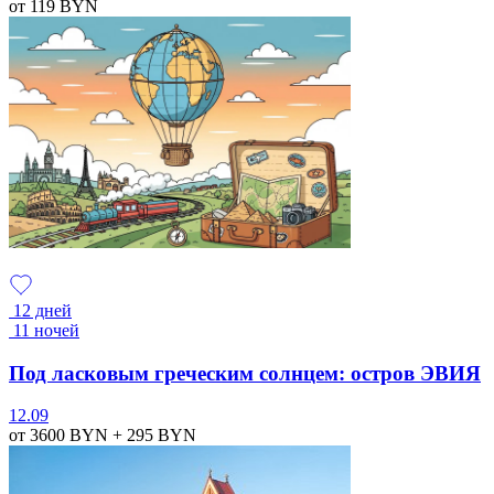
от 119
BYN
12 дней
11 ночей
Под ласковым греческим солнцем: остров ЭВИЯ
12.09
от 3600
BYN
+ 295
BYN