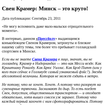
Свен Крамер: Минск – это круто!
Дата публикации:
Сентябрь 23, 2011
«Не могу вспомнить даже мало-мальски отрицательного
момента».
В интервью, данном
«
Прессболу
» выдающимся
конькобежцем Свеном Крамером, затронуты и близкие
нашему сайту темы, тем более что пребывает голландский
спортсмен в Минске.
Если вы не знаете
Свена Крамера
в лицо, значит, вы не
голландец. Крамер в Нидерландах — это как Месси везде. Как
Криштиану Роналду. Как Брюс Уиллис. Как Брэд Питт (или у
кого там сейчас в Голливуде самый узнаваемый фэйс?). Звезда
абсолютной величины. Которая не может ездить в метро.
Не потому, что не хочет. Хочет. А потому что разорвут на
сувенирные тряпочки. Заснимают до дыр. То есть поедет
Свен, допустим, общественным транспортом — и опоздает
обязательно, хотя вышел совсем уж заранее. Потому что
каждый первый захочет с ним сфотографироваться. Потому