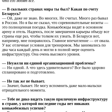
что его любят все.
— В скольких странах мира ты был? Какая по счету
Беларусь?
— Ой, даже не знаю. Во многих. Не считал. Много раз бывал
в России. Но я бы не сказал, что соревновательные визиты —
это полноценная поездка. Конькобежцы видят в основном
арену и отель. Надеюсь, после завершения карьеры объеду все
страны еще раз, чтобы толком их узнать. В Беларуси вот,
например, мне понравилось. Главное впечатление — от овала.
У вас отличные условия для тренировок. Мы занимались по
два часа каждый день и могли в полной мере оценить
инфраструктуру. Она очень высокого уровня.
— Неужели ни единой организационной проблемы?
— Ни одной. А что здесь удивительного? Все было здорово
спланировано и подготовлено.
— Но так же не бывает.
— Значит, бывает. Не могу вспомнить даже мало-мальски
отрицательного момента.
— Тебе не дико видеть такую приличную инфраструктуру
в стране, у которой последние годы нет никаких
конькобежных успехов?