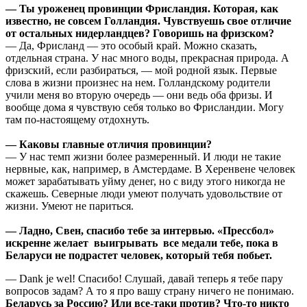
— Ты уроженец провинции Фрисландия. Которая, как
известно, не совсем Голландия. Чувствуешь свое отличие
от остальных нидерландцев? Говоришь на фризском?
— Да, Фрисланд — это особый край. Можно сказать,
отдельная страна. У нас много воды, прекрасная природа. А
фризский, если разбираться, — мой родной язык. Первые
слова в жизни произнес на нем. Голландскому родители
учили меня во вторую очередь — они ведь оба фризы. И
вообще дома я чувствую себя только во Фрисландии. Могу
там по-настоящему отдохнуть.
— Каковы главные отличия провинции?
— У нас темп жизни более размеренный. И люди не такие
нервные, как, например, в Амстердаме. В Херенвене человек
может зарабатывать уйму денег, но с виду этого никогда не
скажешь. Северные люди умеют получать удовольствие от
жизни. Умеют не париться.
— Ладно, Свен, спасибо тебе за интервью. «Прессбол»
искренне желает выигрывать все медали тебе, пока в
Беларуси не подрастет человек, который тебя побьет.
— Dank je wel! Спасибо! Слушай, давай теперь я тебе пару
вопросов задам? А то я про вашу страну ничего не понимаю.
Беларусь за Россию? Или все-таки против? Что-то никто