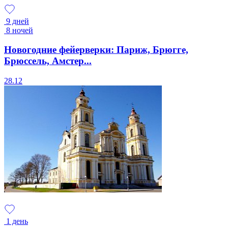
9 дней
8 ночей
Новогодние фейерверки: Париж, Брюгге,
Брюссель, Амстер...
28.12
1 день