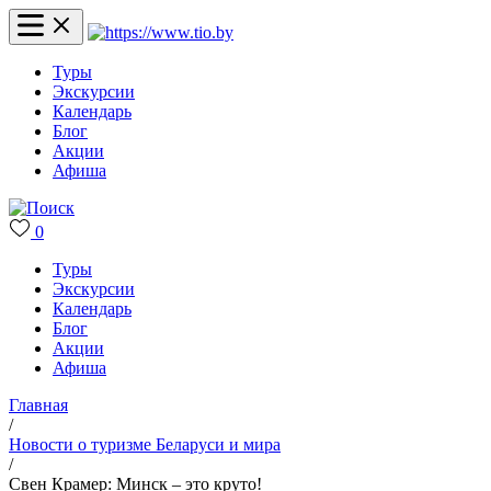
Туры
Экскурсии
Календарь
Блог
Акции
Афиша
0
Туры
Экскурсии
Календарь
Блог
Акции
Афиша
Главная
/
Новости о туризме Беларуси и мира
/
Свен Крамер: Минск – это круто!