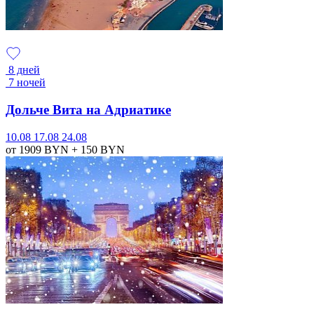
8 дней
7 ночей
Дольче Вита на Адриатике
10.08
17.08
24.08
от 1909
BYN
+ 150
BYN