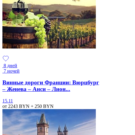
8 дней
7 ночей
Винные дороги Франции: Вюрцбург
– Женева – Анси – Лион...
15.11
от 2243
BYN
+ 250
BYN