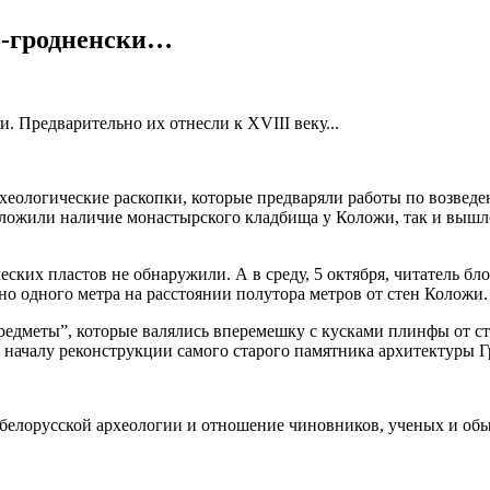
о-гродненски…
. Предварительно их отнесли к XVIII веку...
рхеологические раскопки, которые предваряли работы по возвед
ложили наличие монастырского кладбища у Коложи, так и вышло
ских пластов не обнаружили. А в среду, 5 октября, читатель бл
о одного метра на расстоянии полутора метров от стен Коложи.
редметы”, которые валялись вперемешку с кусками плинфы от ст
 к началу реконструкции самого старого памятника архитектуры
 белорусской археологии и отношение чиновников, ученых и обы