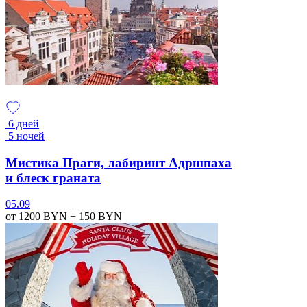
6 дней
5 ночей
Мистика Праги, лабиринт Адршпаха
и блеск граната
05.09
от 1200
BYN
+ 150
BYN