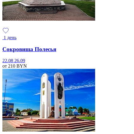
1 день
Сокровища Полесья
22.08
26.09
от 210
BYN