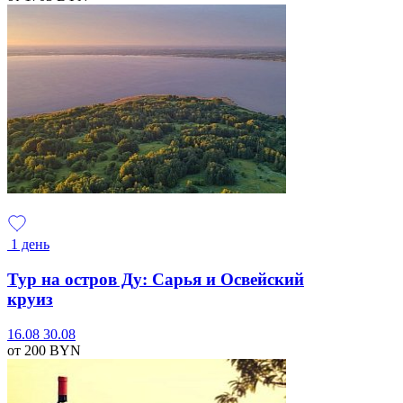
1 день
Тур на остров Ду: Сарья и Освейский
круиз
16.08
30.08
от 200
BYN