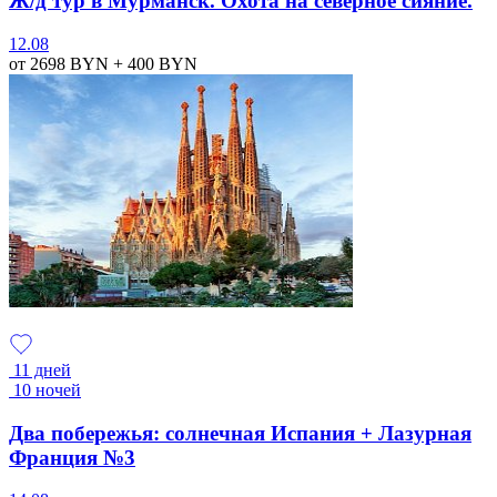
Ж/д тур в Мурманск. Охота на северное сияние.
12.08
от 2698
BYN
+ 400
BYN
11 дней
10 ночей
Два побережья: солнечная Испания + Лазурная
Франция №3