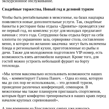
экскурсионное обслуживание.
Свадебные торжества, Новый год и деловой туризм
Чтобы быть рентабельными в межсезонье, на базах нацпарка
появляются новые дополнительные услуги. Так, свадебные
банкеты в ресторане базы отдыха «Дривяты» проводятся уже
не первый год, но комплекс услуг для молодых предлагают
начиная с этого года. Сотрудники базы отдыха берут на себя
хлопоты по украшению зала, сервировке стола, составлению
меню, в которое по желанию заказчика могут быть включены
блюда и региональной кухни, приготовленные из рыбы и
дичи. Также для молодоженов подготовлен VIP-номер, есть
возможность взять автомобили напрокат. Кроме того, для
гостей можно устроить небольшой фуршет на борту
теплохода.
«Мы хотим максимально использовать возможности наших
баз, – комментирует Галина Панич. – Одна из ниш, которую
мы до сих пор не использовали, – это деловой туризм,
проведение различных конференций, семинаров. В
межсезонье мы также планируем приглашать спортсменов,
которым будет комфортно тренироваться в наших краях перед
началом крупных соревнований».
А тем временем на Браславских озерах уже началась