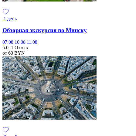
1 день
Обзорная экскурсия по Минску
07.08
10.08
11.08
5.0
1 Отзыв
от 60
BYN