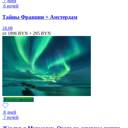
7 дней
6 ночей
Тайны Франции + Амстердам
18.08
от 1896
BYN
+ 295
BYN
Впечатляющий
8 дней
7 ночей