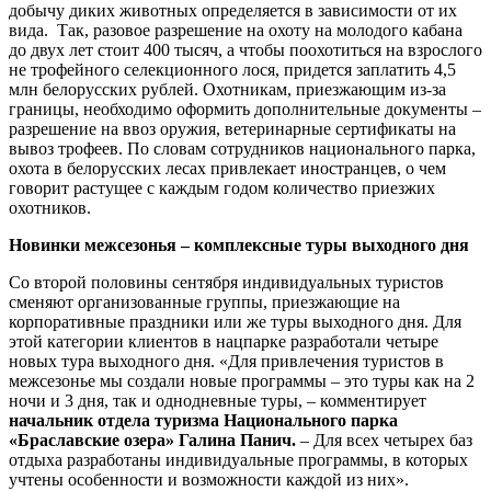
добычу диких животных определяется в зависимости от их
вида. Так, разовое разрешение на охоту на молодого кабана
до двух лет стоит 400 тысяч, а чтобы поохотиться на взрослого
не трофейного селекционного лося, придется заплатить 4,5
млн белорусских рублей. Охотникам, приезжающим из-за
границы, необходимо оформить дополнительные документы –
разрешение на ввоз оружия, ветеринарные сертификаты на
вывоз трофеев. По словам сотрудников национального парка,
охота в белорусских лесах привлекает иностранцев, о чем
говорит растущее с каждым годом количество приезжих
охотников.
Новинки межсезонья – комплексные туры выходного дня
Со второй половины сентября индивидуальных туристов
сменяют организованные группы, приезжающие на
корпоративные праздники или же туры выходного дня. Для
этой категории клиентов в нацпарке разработали четыре
новых тура выходного дня. «Для привлечения туристов в
межсезонье мы создали новые программы – это туры как на 2
ночи и 3 дня, так и однодневные туры, – комментирует
начальник отдела туризма Национального парка
«Браславские озера» Галина Панич.
– Для всех четырех баз
отдыха разработаны индивидуальные программы, в которых
учтены особенности и возможности каждой из них».