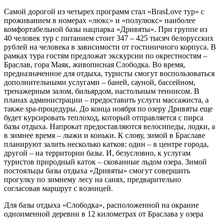
Самой дорогой из четырех программ стал «BrasLove тур» с
проживанием в номерах «люкс» и «полулюкс» наиболее
комфортабельной базы нацпарка «Дривяты». При группе из
40 человек тур с питанием стоит 347 – 425 тысяч белорусских
рублей на человека в зависимости от гостиничного корпуса. В
рамках тура гостям предложат экскурсии по окрестностям –
Браслав, гора Маяк, живописная Слободка. Во время,
предназначенное для отдыха, туристы смогут воспользоваться
дополнительными услугами – баней, сауной, бассейном,
тренажерным залом, бильярдом, настольным теннисом. В
планах администрации – предоставить услуги массажиста, а
также spa-процедуры. До конца ноября по озеру Дривяты еще
будет курсировать теплоход, который отправляется с пирса
базы отдыха. Напрокат предоставляются велосипеды, лодки, а
в зимнее время – лыжи и коньки. К слову, зимой в Браславе
планируют залить несколько катков: один – в центре города,
другой – на территории базы. И, безусловно, к услугам
туристов природный каток – скованные льдом озера. Зимой
постояльцы базы отдыха «Дривяты» смогут совершить
прогулку по зимнему лесу на санях, предварительно
согласовав маршрут с возницей.
Для базы отдыха «Слободка», расположенной на окраине
одноименной деревни в 12 километрах от Браслава у озера