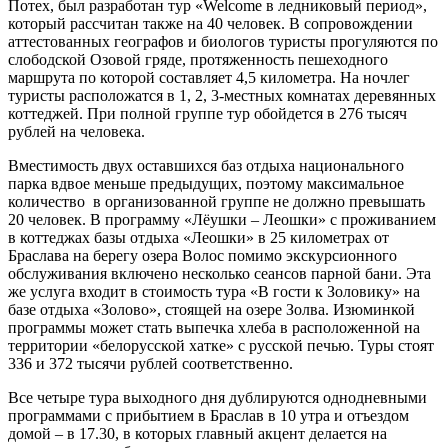
Потех, был разработан тур «Welcome в ледниковый период»,
который рассчитан также на 40 человек. В сопровождении
аттестованных географов и биологов туристы прогуляются по
слободской Озовой гряде, протяженность пешеходного
маршрута по которой составляет 4,5 километра. На ночлег
туристы расположатся в 1, 2, 3-местных комнатах деревянных
коттеджей. При полной группе тур обойдется в 276 тысяч
рублей на человека.
Вместимость двух оставшихся баз отдыха национального
парка вдвое меньше предыдущих, поэтому максимальное
количество в организованной группе не должно превышать
20 человек. В программу «Лёушки – Леошки» с проживанием
в коттеджах базы отдыха «Леошки» в 25 километрах от
Браслава на берегу озера Волос помимо экскурсионного
обслуживания включено несколько сеансов парной бани. Эта
же услуга входит в стоимость тура «В гости к Золовику» на
базе отдыха «Золово», стоящей на озере Золва. Изюминкой
программы может стать выпечка хлеба в расположенной на
территории «белорусской хатке» с русской печью. Туры стоят
336 и 372 тысячи рублей соответственно.
Все четыре тура выходного дня дублируются однодневными
программами с прибытием в Браслав в 10 утра и отъездом
домой – в 17.30, в которых главный акцент делается на