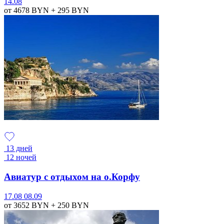
14.08
от 4678
BYN
+ 295
BYN
13 дней
12 ночей
Авиатур с отдыхом на о.Корфу
17.08
08.09
от 3652
BYN
+ 250
BYN