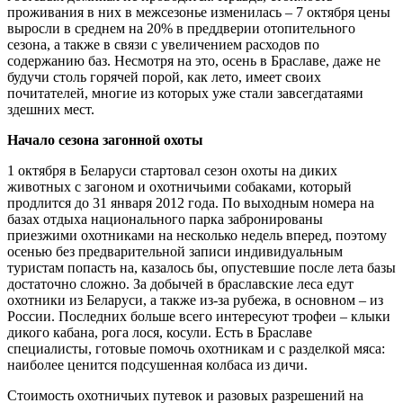
проживания в них в межсезонье изменилась – 7 октября цены
выросли в среднем на 20% в преддверии отопительного
сезона, а также в связи с увеличением расходов по
содержанию баз. Несмотря на это, осень в Браславе, даже не
будучи столь горячей порой, как лето, имеет своих
почитателей, многие из которых уже стали завсегдатаями
здешних мест.
Начало сезона загонной охоты
1 октября в Беларуси стартовал сезон охоты на диких
животных с загоном и охотничьими собаками, который
продлится до 31 января 2012 года. По выходным номера на
базах отдыха национального парка забронированы
приезжими охотниками на несколько недель вперед, поэтому
осенью без предварительной записи индивидуальным
туристам попасть на, казалось бы, опустевшие после лета базы
достаточно сложно. За добычей в браславские леса едут
охотники из Беларуси, а также из-за рубежа, в основном – из
России. Последних больше всего интересуют трофеи – клыки
дикого кабана, рога лося, косули. Есть в Браславе
специалисты, готовые помочь охотникам и с разделкой мяса:
наиболее ценится подсушенная колбаса из дичи.
Стоимость охотничьих путевок и разовых разрешений на