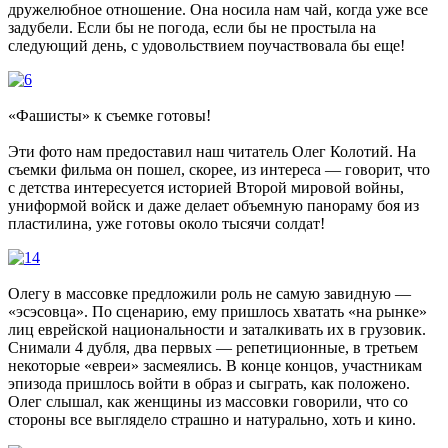
дружелюбное отношение. Она носила нам чай, когда уже все
задубели. Если бы не погода, если бы не простыла на
следующий день, с удовольствием поучаствовала бы еще!
«Фашисты» к съемке готовы!
Эти фото нам предоставил наш читатель Олег Колотий. На
съемки фильма он пошел, скорее, из интереса — говорит, что
с детства интересуется историей Второй мировой войны,
униформой войск и даже делает объемную панораму боя из
пластилина, уже готовы около тысячи солдат!
Олегу в массовке предложили роль не самую завидную —
«эсэсовца». По сценарию, ему пришлось хватать «на рынке»
лиц еврейской национальности и заталкивать их в грузовик.
Снимали 4 дубля, два первых — репетиционные, в третьем
некоторые «евреи» засмеялись. В конце концов, участникам
эпизода пришлось войти в образ и сыграть, как положено.
Олег слышал, как женщины из массовки говорили, что со
стороны все выглядело страшно и натурально, хоть и кино.