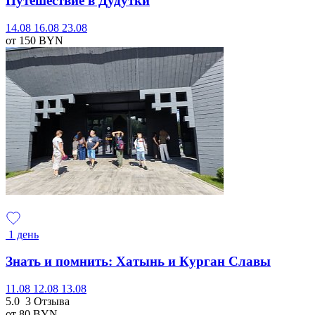
Путешествие в Дудутки
14.08
16.08
23.08
от 150
BYN
1 день
Знать и помнить: Хатынь и Курган Славы
11.08
12.08
13.08
5.0
3 Отзыва
от 80
BYN