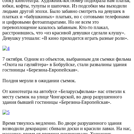
сбоку кинотеатра. Художник-костюмер подобрала нам платья,
юбки, кофты, тулупы и шапочки. Из подсобки мы выходили
людьми другой эпохи. Было забавно смотреть на девушек в
платках и «бабушкиных» платьях, но с сотовыми телефонами
и цифровыми фотоаппаратами. Но не всем это
перевоплощение казалось забавным. Кто-то плакал,
расстроившись, что «из красивой девушки сделали клушу».
Девушку утешали: «В кино приходится играть разные роли».
7 октября. Одним из объектов, выбранным для съемки фильма
«Охота на гауляйтера» в Бобруйске, стали развалины здания
гостиницы «Березина-Европейская».
Полдня мерзли в ожидании съемок.
От кинотеатра на автобусе «Беларусьфильма» нас отвезли к
месту съемок на улице Чонгарской, во двор разрушенного
здания бывшей гостиницы «Березина-Европейская».
Время тянулось медленно. Во дворе разрушенного здания
возводили декорации: сбивали доски и красили лавки. На нас,
массовку, время от времени покрикивали. Художник-