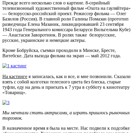
Прежде всего несколько слов о картине. 8-серийный
телевизионный художественный фильм «Охота на гауляйтера»
— белорусско-российский проект. Режиссер фильма — Олег
Базилов (Россия). В главной роли Галины Помазан (прототип
разведчицы Елена Мазаник, ликвидировавшей 23 сентября
1943 года Генерального комиссара Беларуси Вильгельма Кубе)
— Анастасия Заворотнюк. В ролях также белорусские,
русские, украинские и немецкие актеры.
Кроме Бобруйска, съемки проходили в Минске, Бресте,
Витебске. Дата выхода фильма на экран — май 2012 года.
На кастинге
я записалась, как и все, и мне позвонили. Сказали
взять с собой колготки телесного цвета без блеска, старые
туфли, еду на день и приехать к 7 утра в субботу к кинотеатру
«Товарищ».
Мы мечтали стать актрисами, а играть пришлось рыночных
торговок.
В назначенное время я была на месте. Нас подвели к подсобке