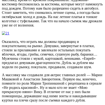
костюмер беспокоилась за костюмы, которые могут намокнуть
под дождем. Потому нам было разрешено сидеть в автобусе.
Стоит заметить, что снимались летние сцены, а погода была
октябрьская: холод и дождь. На нас летние платья и тонкие
колготки с туфельками. Так что на начало съемок мы дрожали
уже не от волнения.
Оказалось, что играть мы должны продавщиц и
покупательниц на рынке. Девушки, завернутые в платки,
стояли за прилавками и завлекали остальных покупать
яблочки, ягоды, грибы, семечки, сушеную рыбу, баранки…
Мужчины стояли с мукой, картошкой, вениками. «Еврей»
предлагал девушкам драгоценности. Дубль за дублем мы
ходили по рынку, покупали, продавали, создавали шум.
А массовку мы создавали для актрис главных ролей — Марии
Машковой и Анастасии Заворотнюк. Первую вы, конечно,
помните по роли Марии Тропинкиной с рецепшена в сериале
«Не родись красивой». Ну и мало кто не знает «Мою
прекрасную няню» Вику. В отличие от нас у них были
помощницы, державшие над ними зонты и накидывавшие
куртки на плечи сразу после съемки каждого дубля.