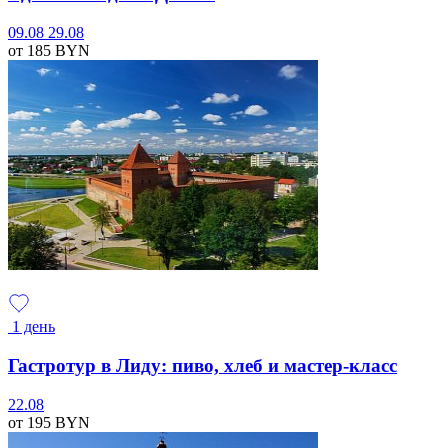
09.08
29.08
от 185
BYN
1 день
Гастротур в Лиду: пиво, хлеб и мастер-класс
22.08
от 195
BYN