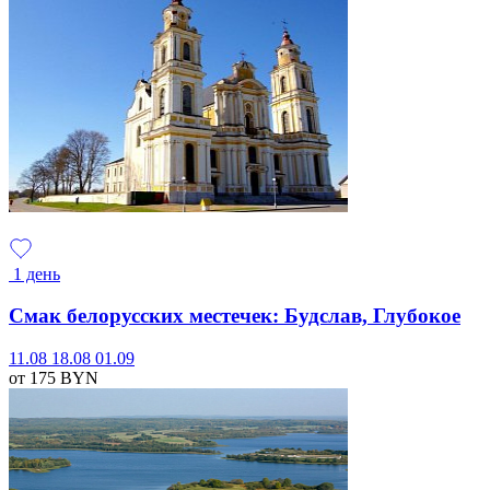
1 день
Смак белорусских местечек: Будслав, Глубокое
11.08
18.08
01.09
от 175
BYN