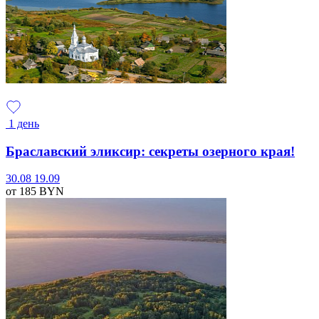
1 день
Браславский эликсир: секреты озерного края!
30.08
19.09
от 185
BYN