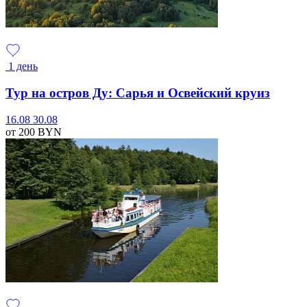
1 день
Тур на остров Ду: Сарья и Освейский круиз
16.08
30.08
от 200
BYN