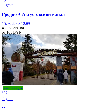
1 день
Гродно + Августовский канал
15.08
29.08
12.09
4.7
3 Отзыва
от 165
BYN
Хит продаж
1 день