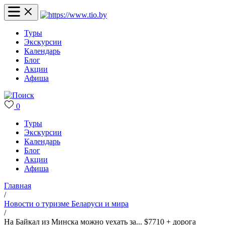
Туры
Экскурсии
Календарь
Блог
Акции
Афиша
0
Туры
Экскурсии
Календарь
Блог
Акции
Афиша
Главная
/
Новости о туризме Беларуси и мира
/
На Байкал из Минска можно уехать за... $7710 + дорога