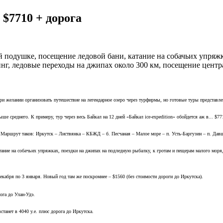
 $7710 + дорога
 подушке, посещение ледовой бани, катание на собачьих упряжк
инг, ледовые переходы на джипах около 300 км, посещение цент
ри желании организовать путешествие на легендарное озеро через турфирмы, но готовые туры представл
ше среднего. К примеру, тур через весь Байкал на 12 дней «Байкал ice-expedition» обойдется аж в... $7
Маршрут таков: Иркутск – Листвянка – КБЖД – б. Песчаная – Малое море – п. Усть-Баргузин – п. Давш
ание на собачьих упряжках, поездки на джипах на подледную рыбалку, к гротам и пещерам малого моря,
0 декабря по 3 января. Новый год там же поскромнее – $1560 (без стоимости дороги до Иркутска).
ога до Улан-Удэ.
танет в 4040 у.е. плюс дорога до Иркутска.