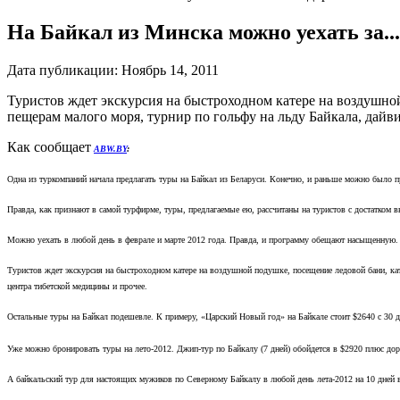
На Байкал из Минска можно уехать за...
Дата публикации:
Ноябрь 14, 2011
Туристов ждет экскурсия на быстроходном катере на воздушной
пещерам малого моря, турнир по гольфу на льду Байкала, дайв
Как сообщает
ABW.BY
:
Одна из туркомпаний начала предлагать туры на Байкал из Беларуси. Конечно, и раньше можно было п
Правда, как признают в самой турфирме, туры, предлагаемые ею, рассчитаны на туристов с достатком вы
Можно уехать в любой день в феврале и марте 2012 года. Правда, и программу обещают насыщенную. 
Туристов ждет экскурсия на быстроходном катере на воздушной подушке, посещение ледовой бани, кат
центра тибетской медицины и прочее.
Остальные туры на Байкал подешевле. К примеру, «Царский Новый год» на Байкале стоит $2640 с 3
Уже можно бронировать туры на лето-2012. Джип-тур по Байкалу (7 дней) обойдется в $2920 плюс дор
А байкальский тур для настоящих мужиков по Северному Байкалу в любой день лета-2012 на 10 дней вс