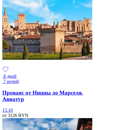
8 дней
7 ночей
Прованс от Ниццы до Марселя.
Авиатур
13.10
от 3126
BYN