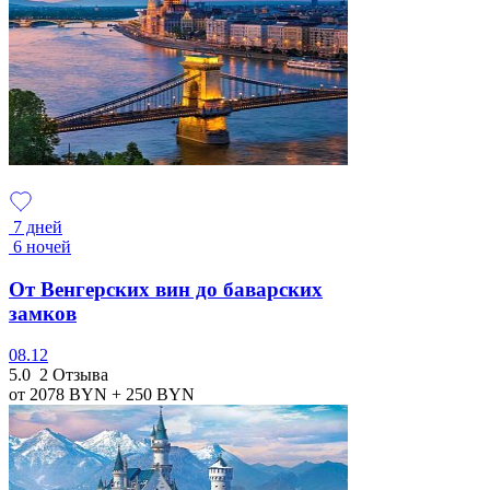
7 дней
6 ночей
От Венгерских вин до баварских
замков
08.12
5.0
2 Отзыва
от 2078
BYN
+ 250
BYN