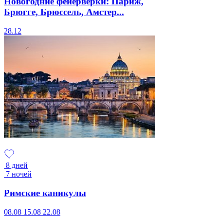
Новогодние фейерверки: Париж,
Брюгге, Брюссель, Амстер...
28.12
8 дней
7 ночей
Римские каникулы
08.08
15.08
22.08