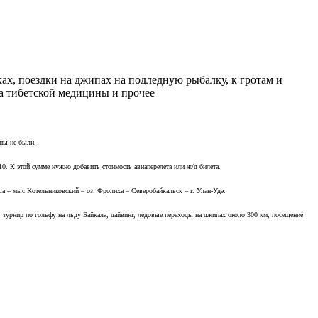
ах, поездки на джипах на подледную рыбалку, к гротам и
ра тибетской медицины и прочее
ены не были.
710. К этой сумме нужно добавить стоимость авиаперелета или ж/д билета.
а – мыс Котельниковский – оз. Фролиха – Северобайкальск – г. Улан-Удэ.
 турнир по гольфу на льду Байкала, дайвинг, ледовые переходы на джипах около 300 км, посещение