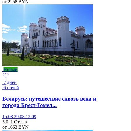
от 2258
BYN
Новый
7 дней
6 ночей
Беларусь: путешествие сквозь века и
города Брест-Гомел...
15.08
29.08
12.09
5.0
1 Отзыв
от 1663
BYN