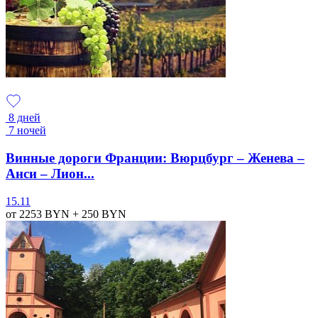
8 дней
7 ночей
Винные дороги Франции: Вюрцбург – Женева –
Анси – Лион...
15.11
от 2253
BYN
+ 250
BYN