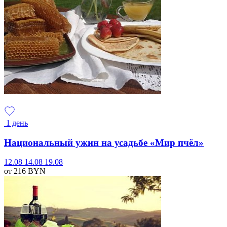
1 день
Национальный ужин на усадьбе «Мир пчёл»
12.08
14.08
19.08
от 216
BYN