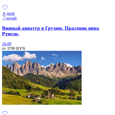
8 дней
7 ночей
Винный авиатур в Грузию. Праздник вина
Ртвели.
26.09
от 3799
BYN