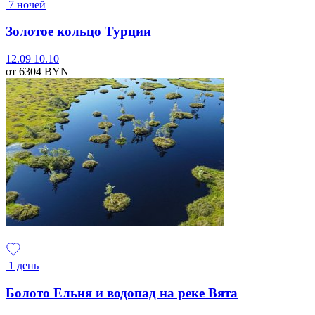
7 ночей
Золотое кольцо Турции
12.09
10.10
от 6304
BYN
1 день
Болото Ельня и водопад на реке Вята