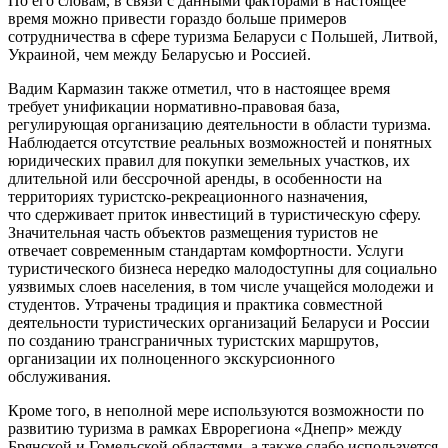
По его словам, в связи с данными факторами в настоящее
время можно привести гораздо больше примеров
сотрудничества в сфере туризма Беларуси с Польшей, Литвой,
Украиной, чем между Беларусью и Россией.
Вадим Кармазин также отметил, что в настоящее время
требует
унификации нормативно-правовая база,
регулирующая организацию деятельности в области туризма.
Наблюдается отсутствие реальных возможностей и понятных
юридических правил для покупки земельных участков, их
длительной или бессрочной аренды, в особенности на
территориях туристско-рекреационного назначения,
что сдерживает приток инвестиций в туристическую сферу.
Значительная часть объектов размещения туристов не
отвечает современным стандартам комфортности. Услуги
туристического бизнеса нередко малодоступны для социально
уязвимых слоев населения, в том числе учащейся молодежи и
студентов. Утрачены традиция и практика совместной
деятельности туристических организаций Беларуси и России
по созданию трансграничных туристских маршрутов,
организации их полноценного экскурсионного
обслуживания.
Кроме того, в неполной мере используются возможности по
развитию туризма в рамках Еврорегиона «Днепр» между
Брянской и Гомельской областями, а также слабо используется