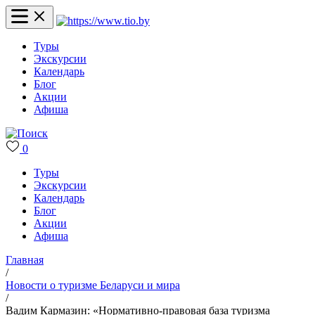
Туры
Экскурсии
Календарь
Блог
Акции
Афиша
0
Туры
Экскурсии
Календарь
Блог
Акции
Афиша
Главная
/
Новости о туризме Беларуси и мира
/
Вадим Кармазин: «Нормативно-правовая база туризма