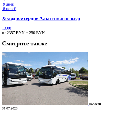
9 дней
8 ночей
Холодное сердце Альп и магия озер
13.08
от 2357
BYN
+ 250
BYN
Смотрите также
Новости
31.07.2026