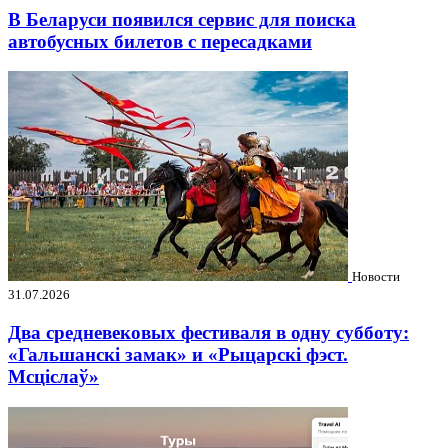
В Беларуси появился сервис для поиска
автобусных билетов с пересадками
Новости
31.07.2026
Два средневековых фестиваля в одну субботу:
«Гальшанскі замак» и «Рыцарскі фэст.
Мсціслаў»