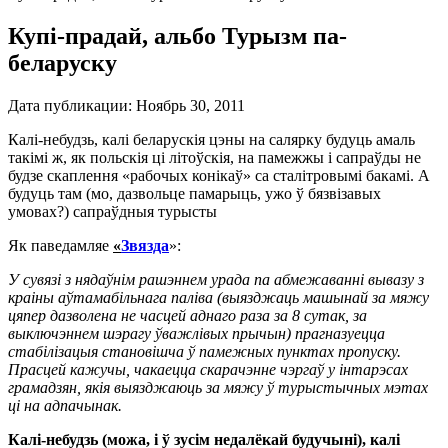
Купі-прадай, альбо Турызм па-
беларуску
Дата публикации:
Ноябрь 30, 2011
Калі-небудзь, калі беларускія цэны на салярку будуць амаль
такімі ж, як польскія ці літоўскія, на памежжы і сапраўды не
будзе скаплення «рабочых конікаў» са сталітровымі бакамі. А
будуць там (мо, дазвольце памарыць, ужо ў бязвізавых
умовах?) сапраўдныя турысты
Як паведамляе
«
Звязда
»:
У сувязі з нядаўнім рашэннем урада па абмежаванні вывазу з
краіны аўтамабільнага паліва (выязджаць машынай за мяжу
цяпер дазволена не часцей аднаго раза за 8 сутак, за
выключэннем шэрагу ўважлівых прычын) прагназуецца
стабілізацыя становішча ў памежных пунктах пропуску.
Прасцей кажучы, чакаецца скарачэнне чэргаў у інтарэсах
грамадзян, якія выязджаюць за мяжу ў турыстычных мэтах
ці на адпачынак.
Калі-небудзь (можа, і ў зусім недалёкай будучыні), калі