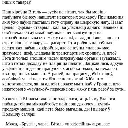
іншых тавараў.
Наш кіроўца Віталь — зусім не гігант, так бы мовіць,
паліўнага бізнесу накшталт некаторых жыхароў Прынямоння,
якія ўжо даўно паставілі гэту справу на шырокую нагу. Нават
цэлыя «фірмы» стварылі, калі ва ўласнасці аднаго чалавека ці
сям'і некалькі аўтамабіляў, якія спецыялізуюцца на
штодзённым вывазе за мяжу саляркі, а заадно і яшчэ аднаго
стратэгічнага тавару — цыгарэт. Гэта робяць па пэўных
расцэнках наёмныя кіроўцы, але асноўны «навар» мае,
зразумела, шэф, уладальнік транспартных сродкаў. А што?
Гэта ж толькі апошнім часам дзяржаўныя органы заўважылі,
што з гэтых даходаў не плацяцца падаткі. Зацікавіліся, адкуль
у афіцыйна нідзе не працуючых асоб катэджы, па некалькі
кватэр, новых машын. А раней, на працягу доўгіх гадоў,
асаблівай увагі на гэты бізнес не звярталі. Хіба што
канстатавалася, як на адной нарадзе мытнікаў у Гродне, што
некаторыя з «чаўнакоў» перасякаюць мяжу пяць разоў за суткі.
Зрэшты, з Віталем такога не здаралася, хоць і яму ўдалося
набыць той жа мікрааўтобус найперш дзякуючы куплі-
продажу машын, калі гэта было выгадна, ды і вывазу ў
Польшчу саляркі.
...Мяжа, «Брузгі», чарга. Віталь «прафесійна» ацэньвае