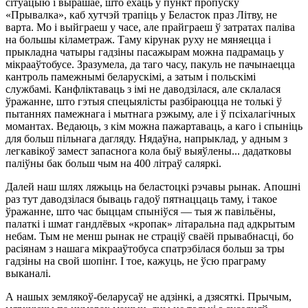
сітуацыю і вырашае, што ехаць у пункт пропуску
«Прывалка», каб хутчэй трапіць у Беласток праз Літву, не
варта. Мо і выйграеш у часе, але прайграеш ў затратах паліва
на большы кіламетраж. Таму кірунак руху не мяняецца і
прыкладна чатыры гадзіны пасажырам можна падрамаць у
мікрааўтобусе. Зразумела, да таго часу, пакуль не пачынаецца
кантроль памежнымі беларускімі, а затым і польскімі
службамі. Канфліктаваць з імі не даводзілася, але склалася
ўражанне, што гэтыя спецыялісты разбіраюцца не толькі ў
пытаннях памежнага і мытнага рэжыму, але і ў псіхалагічных
момантах. Ведаюць, з кім можна пажартаваць, а каго і спыніць
для больш пільнага дагляду. Нядаўна, напрыклад, у адным з
легкавікоў замест запаснога кола быў выяўлены... дадатковы
паліўны бак больш чым на 400 літраў саляркі.
Далей наш шлях ляжыць на беластоцкі рэчавы рынак. Апошні
раз тут даводзілася бываць гадоў пятнаццаць таму, і такое
ўражанне, што час быццам спыніўся — тыя ж павільёны,
палаткі і шмат гандлёвых «кропак» літаральна пад адкрытым
небам. Тым не менш рынак не страціў сваёй прывабнасці, бо
расіянам з нашага мікрааўтобуса спатрэбілася больш за тры
гадзіны на свой шопінг. І тое, кажуць, не ўсю праграму
выканалі.
А нашых землякоў-беларусаў не адзінкі, а дзясяткі. Прычым,