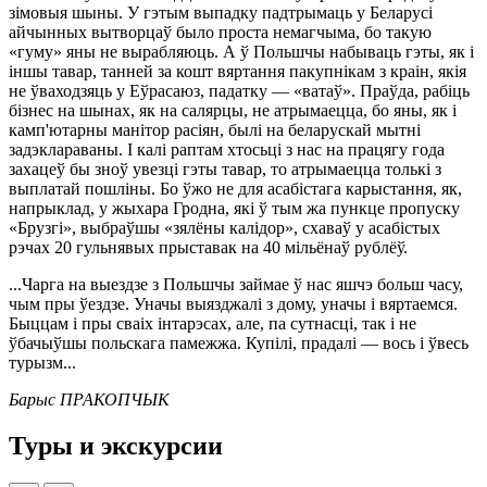
зімовыя шыны. У гэтым выпадку падтрымаць у Беларусі
айчынных вытворцаў было проста немагчыма, бо такую
«гуму» яны не вырабляюць. А ў Польшчы набываць гэты, як і
іншы тавар, танней за кошт вяртання пакупнікам з краін, якія
не ўваходзяць у Еўрасаюз, падатку — «ватаў». Праўда, рабіць
бізнес на шынах, як на салярцы, не атрымаецца, бо яны, як і
камп'ютарны манітор расіян, былі на беларускай мытні
задэклараваны. І калі раптам хтосьці з нас на працягу года
захацеў бы зноў увезці гэты тавар, то атрымаецца толькі з
выплатай пошліны. Бо ўжо не для асабістага карыстання, як,
напрыклад, у жыхара Гродна, які ў тым жа пункце пропуску
«Брузгі», выбраўшы «зялёны калідор», схаваў у асабістых
рэчах 20 гульнявых прыставак на 40 мільёнаў рублёў.
...Чарга на выездзе з Польшчы займае ў нас яшчэ больш часу,
чым пры ўездзе. Уначы выязджалі з дому, уначы і вяртаемся.
Быццам і пры сваіх інтарэсах, але, па сутнасці, так і не
ўбачыўшы польскага памежжа. Купілі, прадалі — вось і ўвесь
турызм...
Барыс ПРАКОПЧЫК
Туры и экскурсии