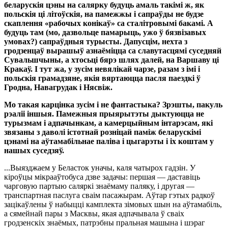
беларускія цэны на салярку будуць амаль такімі ж, як
польскія ці літоўскія, на памежжы і сапраўды не будзе
скаплення «рабочых конікаў» са сталітровымі бакамі. А
будуць там (мо, дазвольце памарыць, ужо ў бязвізавых
умовах?) сапраўдныя турысты. Дапусцім, нехта з
гродзенцаў вырашыў азнаёміцца са славутасцямі суседняй
Сувальшчыны, а хтосьці бярэ шлях далей, на Варшаву ці
Кракаў. І тут жа, у зусім невялікай чарзе, разам з імі і
польскія грамадзяне, якія вяртаюцца пасля паездкі ў
Гродна, Навагрудак і Нясвіж.
Мо такая карцінка зусім і не фантастыка? Зрэшты, пакуль
рэаліі іншыя. Памежныя прыярытэты дыктуюцца не
турызмам і адпачынкам, а камерцыйным інтарэсам, які
звязаны з даволі істотнай розніцай паміж беларускімі
цэнамі на аўтамабільнае паліва і цыгарэты і іх коштам у
нашых суседзяў.
...Выязджаем у Беласток уначы, каля чатырох гадзін. У
кіроўцы мікрааўтобуса дзве задачы: першая — даставіць
чарговую партыю саляркі знаёмаму паляку, і другая —
транспартная паслуга сваім пасажырам. Аўтар гэтых радкоў
зацікаўлены ў набыцці камплекта зімовых шын на аўтамабіль,
а сямейнай пары з Масквы, якая адпачывала ў сваіх
гродзенскіх знаёмых, патрэбны пральная машына і шэраг