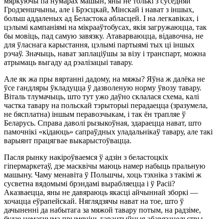
мяркуючы па нумарах машын, яны не толькі з суседняй
Гродзеншчыны, але і Брэсцкай, Мінскай і нават з іншых,
больш аддаленых ад Беластока абласцей. І на легкавіках, і
цэлымі кампаніямі на мікрааўтобусах, якія загружаюцца, так
бы мовіць, пад самую завязку. Атаварваюцца, відавочна, не
для ўласнага карыстання, цэлымі партыямі тых ці іншых
рэчаў. Значыць, нават заплаціўшы за візу і транспарт, можна
атрымаць выгаду ад рэалізацыі тавару.
Але як жа пры вяртанні дадому, на мяжы? Яўна ж далёка не
ўсе гандляры ўкладуцца ў дазволеную норму ўвозу тавару.
Віталь тлумачыць, што тут ужо даўно склалася схема, калі
частка тавару на польскай тэрыторыі перадаецца (зразумела,
не бясплатна) іншым перавозчыкам, і так ён трапляе ў
Беларусь. Справа даволі рызыкоўная, здараецца нават, што
памочнікі «кідаюць» сапраўдных уладальнікаў тавару, але такі
варыянт працягвае выкарыстоўвацца.
Пасля рынку накіроўваемся ў адзін з беластоцкіх
гіпермаркетаў, дзе масквічы маюць намер набыць пральную
машыну. Чаму менавіта ў Польшчы, хоць тэхніка з такімі ж
сусветна вядомымі брэндамі вырабляецца і ў Расіі?
Аказваецца, яны не давяраюць якасці айчыннай зборкі —
хочацца еўрапейскай. Няглядзячы нават на тое, што ў
дачыненні да набытага за мяжой тавару потым, на радзіме,
будзе немагчыма прымяніць гарантыйныя абавязацельствы