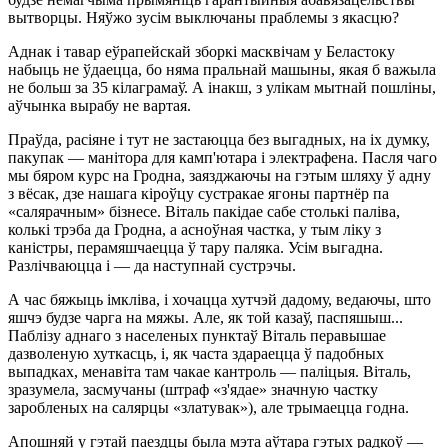
вытворцы. Няўжо зусім выключаны праблемы з якасцю?
Аднак і тавар еўрапейскай зборкі масквічам у Беластоку
набыць не ўдаецца, бо няма пральнай машыны, якая б важыла
не больш за 35 кілаграмаў. А інакш, з улікам мытнай пошліны,
аўчынка вырабу не вартая.
Праўда, расіяне і тут не застаюцца без выгадных, на іх думку,
пакупак — манітора для камп'ютара і электрафена. Пасля чаго
мы бяром курс на Гродна, заязджаючы на гэтым шляху ў адну
з вёсак, дзе нашага кіроўцу сустракае ягоны партнёр па
«салярачным» бізнесе. Віталь пакідае сабе столькі паліва,
колькі трэба да Гродна, а асноўная частка, у тым ліку з
каністры, перамяшчаецца ў тару паляка. Усім выгадна.
Разлічваюцца і — да наступнай сустрэчы.
А час бяжыць імкліва, і хочацца хутчэй дадому, ведаючы, што
яшчэ будзе чарга на мяжы. Але, як той казаў, паспяшыш...
Паблізу аднаго з населеных пунктаў Віталь перавышае
дазволеную хуткасць, і, як часта здараецца ў падобных
выпадках, менавіта там чакае кантроль — паліцыя. Віталь,
зразумела, засмучаны (штраф «з'ядае» значную частку
заробленых на салярцы «златувак»), але трымаецца годна.
Апошняй у гэтай паездцы была мэта аўтара гэтых радкоў —