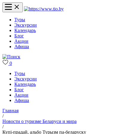
Туры
Экскурсии
Календарь
Блог
Акции
Афиша
0
Туры
Экскурсии
Календарь
Блог
Акции
Афиша
Главная
/
Новости о туризме Беларуси и мира
/
Купі-прадай, альбо Турызм па-беларуску