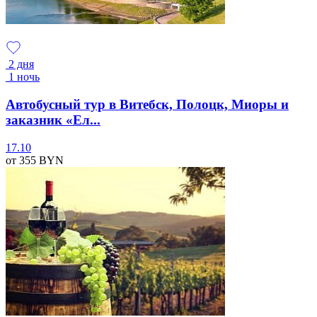
2 дня
1 ночь
Автобусный тур в Витебск, Полоцк, Миоры и
заказник «Ел...
17.10
от 355
BYN