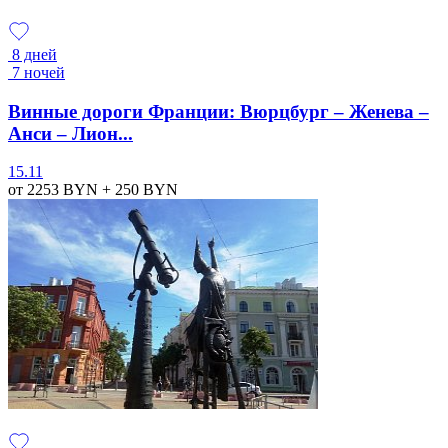
8 дней
7 ночей
Винные дороги Франции: Вюрцбург – Женева –
Анси – Лион...
15.11
от 2253
BYN
+ 250
BYN