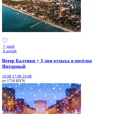
7 дней
6 ночей
Ветер Балтики + 3 дня отдыха в посёлке
Янтарный
10.08
17.08
24.08
от 1710
BYN