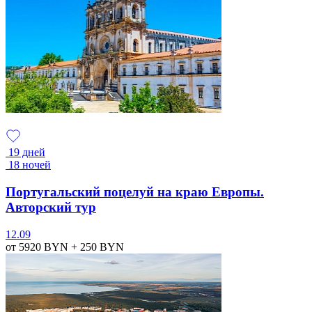
19 дней
18 ночей
Португальский поцелуй на краю Европы.
Авторский тур
12.09
от 5920
BYN
+ 250
BYN