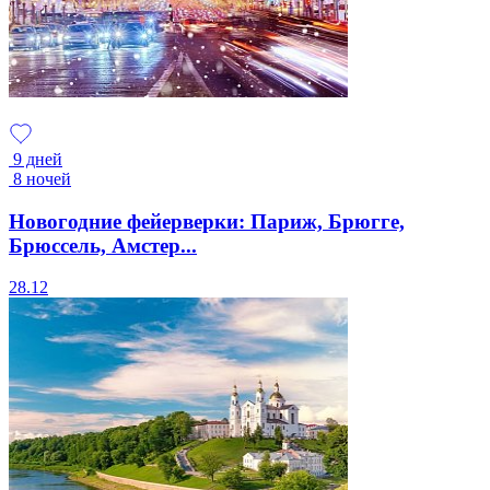
9 дней
8 ночей
Новогодние фейерверки: Париж, Брюгге,
Брюссель, Амстер...
28.12