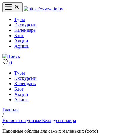
Туры
Экскурсии
Календарь
Блог
Акции
Афиша
0
Туры
Экскурсии
Календарь
Блог
Акции
Афиша
Главная
/
Новости о туризме Беларуси и мира
/
Народные обряды для самых маленьких (фото)