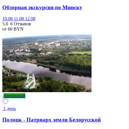
Обзорная экскурсия по Минску
10.08
11.08
12.08
5.0
6 Отзывов
от 60
BYN
Авторский
1 день
Полоцк - Патриарх земли Белорусской