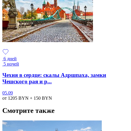
6 дней
5 ночей
Чехия в сердце: скалы Адршпаха, замки
Чешского рая и р...
05.09
от 1205
BYN
+ 150
BYN
Смотрите также