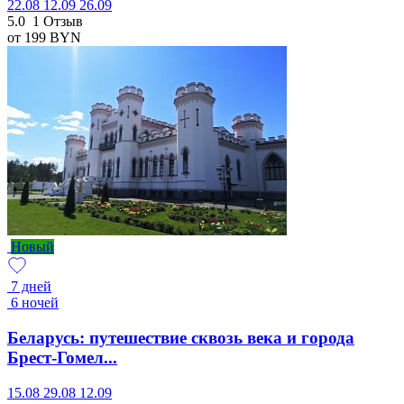
22.08
12.09
26.09
5.0
1 Отзыв
от 199
BYN
Новый
7 дней
6 ночей
Беларусь: путешествие сквозь века и города
Брест-Гомел...
15.08
29.08
12.09