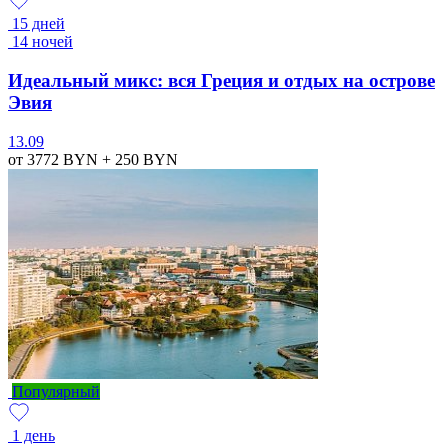
15 дней
14 ночей
Идеальный микс: вся Греция и отдых на острове
Эвия
13.09
от 3772
BYN
+ 250
BYN
Популярный
1 день