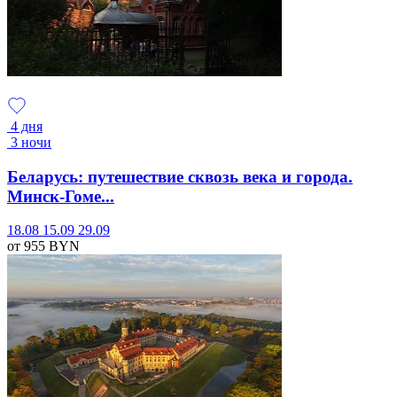
4 дня
3 ночи
Беларусь: путешествие сквозь века и города.
Минск-Гоме...
18.08
15.09
29.09
от 955
BYN