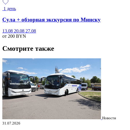
1 день
Сула + обзорная экскурсия по Минску
13.08
20.08
27.08
от 200
BYN
Смотрите также
Новости
31.07.2026