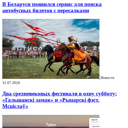
В Беларуси появился сервис для поиска
автобусных билетов с пересадками
Новости
31.07.2026
Два средневековых фестиваля в одну субботу:
«Гальшанскі замак» и «Рыцарскі фэст.
Мсціслаў»