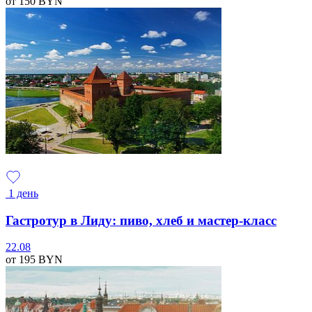
от 150
BYN
1 день
Гастротур в Лиду: пиво, хлеб и мастер-класс
22.08
от 195
BYN