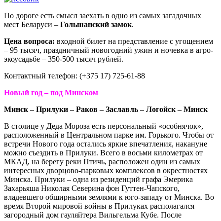
По дороге есть смысл заехать в одно из самых загадочных
мест Беларуси –
Гольшанский
замок
.
Цена вопроса:
входной билет на представление с угощением
– 95 тысяч, праздничный новогодний ужин и ночевка в агро-
экоусадьбе – 350-500 тысяч рублей.
Контактный телефон: (+375 17) 725-61-88
Новый год – под Минском
Минск – Прилуки – Раков – Заславль – Логойск – Минск
В столице у Деда Мороза есть персональный «особнячок»,
расположенный в Центральном парке им. Горького. Чтобы от
встречи Нового года остались яркие впечатления, накануне
можно съездить в Прилуки. Всего в восьми километрах от
МКАД, на берегу реки Птичь, расположен один из самых
интересных дворцово-парковых комплексов в окрестностях
Минска. Прилуки – одна из резиденций графа Эмерика
Захарьяша Николая Северина фон Гуттен-Чапского,
владевшего обширными землями к юго-западу от Минска. Во
время Второй мировой войны в Прилуках располагался
загородный дом гауляйтера Вильгельма Кубе. После