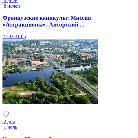
9 дней
8 ночей
Французские каникулы: Миссия
«Аттракционы». Авторский ...
27.03
31.05
2 дня
1 ночь