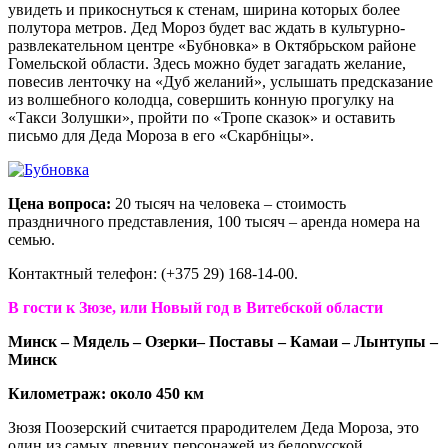
увидеть и прикоснуться к стенам, ширина которых более
полутора метров. Дед Мороз будет вас ждать в культурно-
развлекательном центре «Бубновка» в Октябрьском районе
Гомельской области. Здесь можно будет загадать желание,
повесив ленточку на «Дуб желаний», услышать предсказание
из волшебного колодца, совершить конную прогулку на
«Такси Золушки», пройти по «Тропе сказок» и оставить
письмо для Деда Мороза в его «Скарбнiцы».
Цена вопроса:
20 тысяч на человека – стоимость
праздничного представления, 100 тысяч – аренда номера на
семью.
Контактный телефон: (+375 29) 168-14-00.
В гости к Зюзе, или Новый год в Витебской области
Минск – Мядель – Озерки– Поставы – Камаи – Лынтупы –
Минск
Километраж: около 450 км
Зюзя Поозерский считается прародителем Деда Мороза, это
один из самых древних персонажей из белорусской