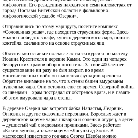
мифологии. Его резиденция находится в семи километрах от
города Поставы Витебской области в фольклорно-
мифологической усадьбе «Озерки».
Отправившись по этому маршруту, посетите комплекс
«Соловьиная роща», где находится страусиная ферма. Здесь
можно пообедать в кафе, купить деревенского сыра, попить
коктейля, сделанного на основе страусиных яиц.
Обязательно оставьте полчаса-час на экскурсию по костелу
Иоанна Крестителя в деревне Камаи. Это один из четырех
белорусских храмов оборонного типа. За свое 400-летнее
существование ни разу не был закрыт, во время
многочисленных войн он выполнял функцию крепости.
Обратите внимание на то, что в стены башен вмурованы
пушечные ядра. Они остались еще со времен Северной войны
со шведами – храм пострадал от обстрелов врага, и в память
об этом вмуровали ядра в стены.
В деревне Озерки вас встретят бабка Напастья, Ледовик,
Огневик и другие сказочные персонажи. Взрослых ждет в
деревенской корчме чарка-шкварка и соленый огурец, а детей
– душистый чай с медовыми пряниками. Здесь работает
«Елкин музей», а также корчма «Ласункi ад Зюзi». В
мастерской известного гончара Сергея Щербы можно