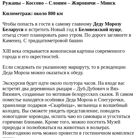
Ружаны – Коссово – Слоним – Жировичи – Минск
Километраж: около 800 км
Чтобы попасть в гости к самому главному
Деду Морозу
Беларуси
и встретить Новый год в
Беловежской
пуще
,
отъезд стоит планировать рано утром. По дороге загляните в
Каменец. С тридцатиметровой башни
XIII века открывается живописная картина современного
города и его окрестностей.
Если следовать по указанному маршруту, то в резиденции
Деда Мороза можно оказаться к обеду.
Экскурсия будет идти около полутора часов. На входе вас
встретят два деревянных рыцаря – Дуб-Дубович и Вяз-
Вязович, созданные по мотивам белорусских сказок. В самом
поместье находятся особняки Деда Мороза и Снегурочки,
хранилище подарков «Скарбнiца», мельница и волшебный
колодец. Вы сможете увидеть представление, поводить
новогодние хороводы, испить чаю из самовара и угоститься
горячими блинами. Кроме того, можно посетить Музей
природы и полюбоваться на животных в вольерах.
Новогоднюю ночь можно провести в гостиничном комплексе