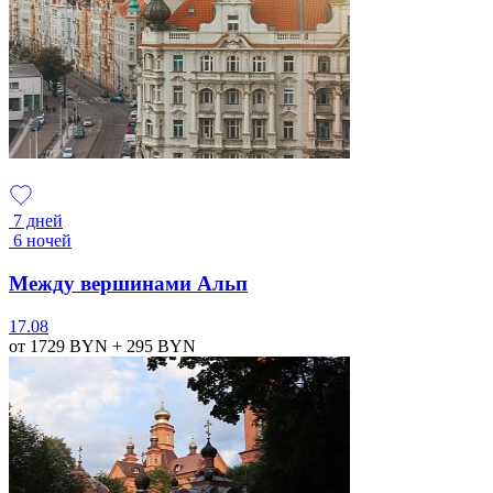
7 дней
6 ночей
Между вершинами Альп
17.08
от 1729
BYN
+ 295
BYN