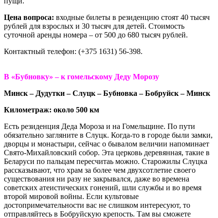
пущи.
Цена вопроса:
входные билеты в резиденцию стоят 40 тысяч
рублей для взрослых и 30 тысяч для детей. Стоимость
суточной аренды номера – от 500 до 680 тысяч рублей.
Контактный телефон: (+375 1631) 56-398.
В «Бубновку» – к гомельскому Деду Морозу
Минск – Дудутки – Слуцк – Бубновка – Бобруйск – Минск
Километраж: около 500 км
Есть резиденция Деда Мороза и на Гомельщине. По пути
обязательно загляните в Слуцк. Когда-то в городе были замки,
дворцы и монастыри, сейчас о бывалом величии напоминает
Свято-Михайловский собор. Эта церковь деревянная, такие в
Беларуси по пальцам пересчитаь можно. Старожилы Слуцка
рассказывают, что храм за более чем двухсотлетие своего
существования ни разу не закрывался, даже во времена
советских атеистических гонений, шли службы и во время
второй мировой войны. Если культовые
достопримечательности вас не слишком интересуют, то
отправляйтесь в Бобруйскую крепость. Там вы сможете