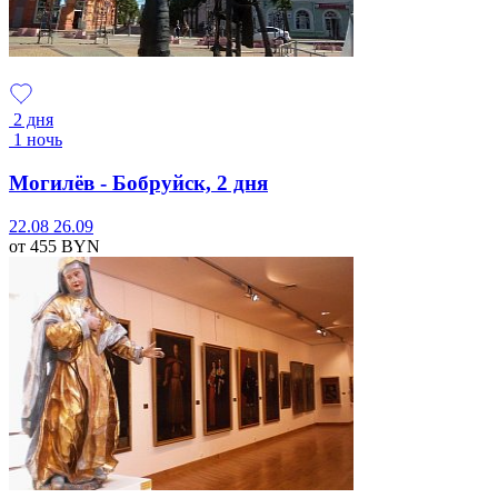
2 дня
1 ночь
Могилёв - Бобруйск, 2 дня
22.08
26.09
от 455
BYN