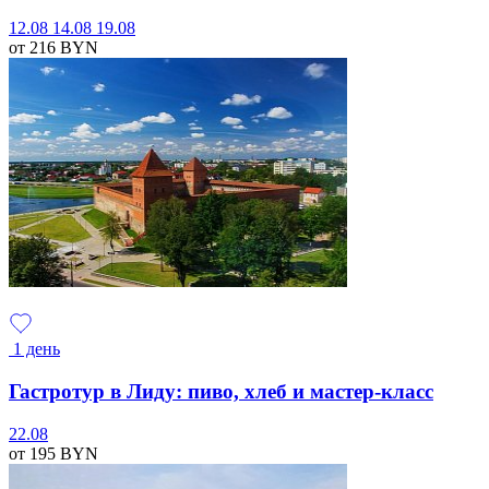
12.08
14.08
19.08
от 216
BYN
1 день
Гастротур в Лиду: пиво, хлеб и мастер-класс
22.08
от 195
BYN