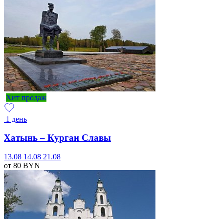
Хит продаж
1 день
Хатынь – Курган Славы
13.08
14.08
21.08
от 80
BYN