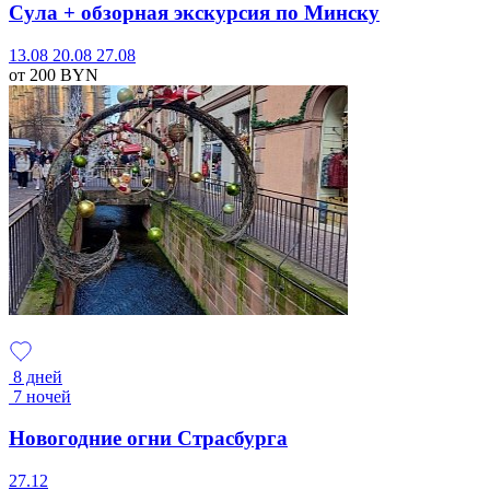
Сула + обзорная экскурсия по Минску
13.08
20.08
27.08
от 200
BYN
8 дней
7 ночей
Новогодние огни Страсбурга
27.12