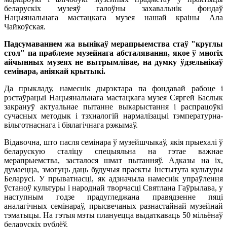
беларускіх музеяў галоўны захавальнік фондаў
Нацыянальнага мастацкага музея нашай краіны Ала
Чайкоўская.
Падсумаваннем жа вынікаў мерапрыемства стаў "круглы
стол" па праблеме музейнага абсталявання, якое ў многіх
айчынных музеях не вытрымлівае, на думку ўдзельнікаў
семінара, аніякай крытыкі.
Да прыкладу, намеснік дырэктара па фондавай рабоце і
рэстаўрацыі Нацыянальнага мастацкага музея Сяргей Баслык
закрануў актуальнае пытанне выкарыстання і распрацоўкі
сучасных методык і тэхналогій нармалізацыі тэмпературна-
вільготнаснага і біялагічнага рэжымаў.
Відавочна, што пасля семінара ў музейшчыкаў, якія прыехалі ў
беларускую сталіцу спецыяльна на гэтае важнае
мерапрыемства, засталося шмат пытанняў. Адказы на іх,
думаецца, змогуць даць будучыя праекты Інстытута культуры
Беларусі. У прыватнасці, як адзначыла намеснік упраўлення
ўстаноў культуры і народнай творчасці Святлана Гаўрылава, у
наступным годзе прадугледжана правядзенне пяці
аналагічных семінараў, прысвечаных разнастайнай музейнай
тэматыцы. На гэтыя мэты плануецца выдаткаваць 50 мільёнаў
беларускіх рублёў.