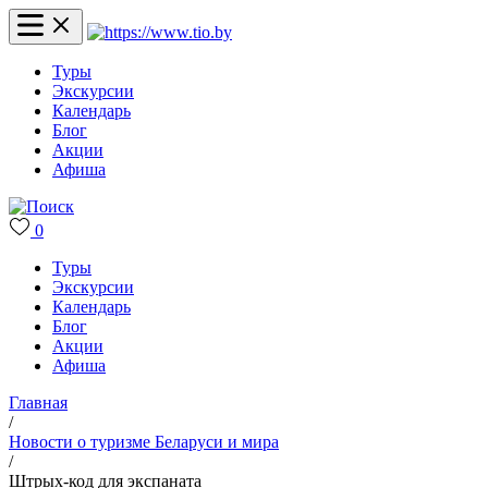
Туры
Экскурсии
Календарь
Блог
Акции
Афиша
0
Туры
Экскурсии
Календарь
Блог
Акции
Афиша
Главная
/
Новости о туризме Беларуси и мира
/
Штрых-код для экспаната