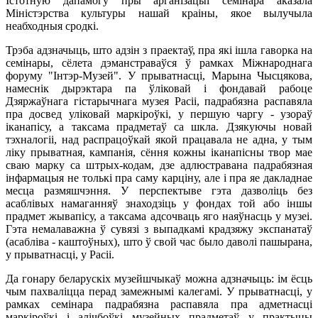
Істотную дапамогу пры арганізацыі семінара аказала
Міністэрства культуры нашай краіны, якое вылучыла
неабходныя сродкі.
Трэба адзначыць, што адзін з праектаў, пра які ішла гаворка на
семінары, сёлета дэманстраваўся ў рамках Міжнароднага
форуму "Інтэр-Музей". У прыватнасці, Марына Чысцякова,
намеснік дырэктара па ўліковай і фондавай рабоце
Дзяржаўнага гістарычнага музея Расіі, падрабязна распавяла
пра досвед уліковай маркіроўкі, у першую чаргу - узораў
іканапісу, а таксама прадметаў са шкла. Дзякуючы новай
тэхналогіі, над распрацоўкай якой працавала не адна, у тым
ліку прыватная, кампанія, сёння кожны іканапісны твор мае
сваю марку са штрых-кодам, дзе адлюстравана падрабязная
інфармацыя не толькі пра саму карціну, але і пра яе дакладнае
месца размяшчэння. У перспектыве гэта дазволіць без
асаблівых намаганняў знаходзіць у фондах той або іншы
прадмет жывапісу, а таксама адсочваць яго наяўнасць у музеі.
Гэта немалаважна ў сувязі з выпадкамі крадзяжу экспанатаў
(асабліва - каштоўных), што ў свой час было даволі пашырана,
у прыватнасці, у Расіі.
Да гонару беларускіх музейшчыкаў можна адзначыць: ім ёсць
чым пахваліцца перад замежнымі калегамі. У прыватнасці, у
рамках семінара падрабязна распавяла пра адметнасці
маркіроўкі і алічбоўкі музейных прадметаў у практыцы