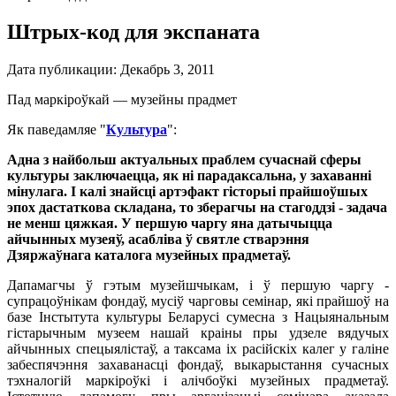
Штрых-код для экспаната
Дата публикации:
Декабрь 3, 2011
Пад маркіроўкай — музейны прадмет
Як паведамляе "
Культура
":
Адна з найбольш актуальных праблем сучаснай сферы
культуры заключаецца, як ні парадаксальна, у захаванні
мінулага. І калі знайсці артэфакт гісторыі прайшоўшых
эпох дастаткова складана, то зберагчы на стагоддзі - задача
не менш цяжкая. У першую чаргу яна датычыцца
айчынных музеяў, асабліва ў святле стварэння
Дзяржаўнага каталога музейных прадметаў.
Дапамагчы ў гэтым музейшчыкам, і ў першую чаргу -
супрацоўнікам фондаў, мусіў чарговы семінар, які прайшоў на
базе Інстытута культуры Беларусі сумесна з Нацыянальным
гістарычным музеем нашай краіны пры удзеле вядучых
айчынных спецыялістаў, а таксама іх расійскіх калег у галіне
забеспячэння захаванасці фондаў, выкарыстання сучасных
тэхналогій маркіроўкі і алічбоўкі музейных прадметаў.