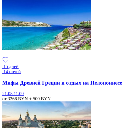
15 дней
14 ночей
Мифы Древней Греции и отдых на Пелопоннесе
21.08
11.09
от 3266
BYN
+ 500
BYN