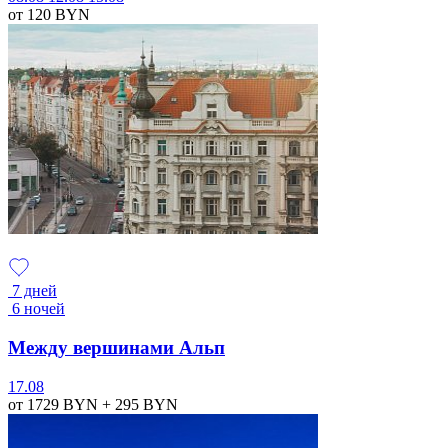
от 120
BYN
7 дней
6 ночей
Между вершинами Альп
17.08
от 1729
BYN
+ 295
BYN