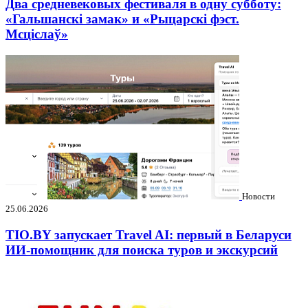
Два средневековых фестиваля в одну субботу:
«Гальшанскі замак» и «Рыцарскі фэст.
Мсціслаў»
Новости
25.06.2026
TIO.BY запускает Travel AI: первый в Беларуси
ИИ-помощник для поиска туров и экскурсий