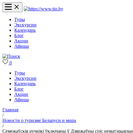
Туры
Экскурсии
Календарь
Блог
Акции
Афиша
0
Туры
Экскурсии
Календарь
Блог
Акции
Афиша
Главная
/
Новости о туризме Беларуси и мира
/
Семежаўскія ручнікі ўключаны ў Дзяржаўны спіс нематэрыяль