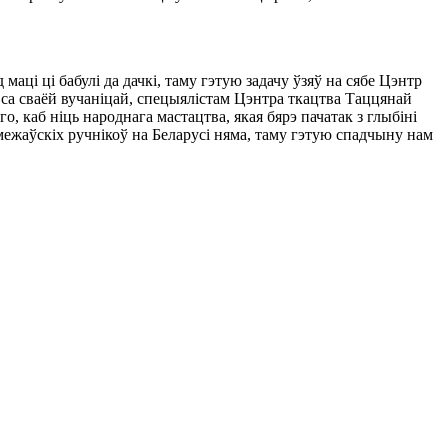
аці ці бабулі да дачкі, таму гэтую задачу ўзяў на сябе Цэнтр
 са сваёй вучаніцай, спецыялістам Цэнтра ткацтва Таццянай
, каб ніць народнага мастацтва, якая бярэ пачатак з глыбіні
межаўскіх ручнікоў на Беларусі няма, таму гэтую спадчыну нам