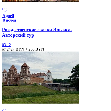
9 дней
8 ночей
Рождественские сказки Эльзаса.
Авторский тур
03.12
от 2427
BYN
+ 250
BYN