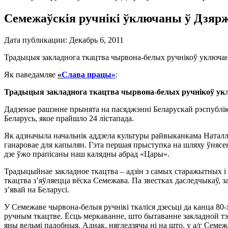
Семежаўскія ручнікі ўключаны ў Дзяр
Дата публикации:
Декабрь 6, 2011
Традыцыя закладнога ткацтва чырвона-белых ручнікоў уключа
Як паведамляе
«
Слава працы»
:
Традыцыя закладнога ткацтва чырвона-белых ручнікоў
ук
Дадзенае рашэнне прынята на пасяджэнні Беларускай рэспублі
Беларусь, якое прайшло 24 лістапада.
Як адзначыла начальнік аддзела культуры райвыканкама Наталл
ганаровае для капылян. Гэта першая прыступка на шляху ўня
дзе ўжо прапісаны наш калядны абрад «Цары».
Традыцыйнае закладное ткацтва – адзін з самых старажытных 
ткацтва з’яўляецца вёска Семежава. Па звестках даследчыкаў, з
з’явай на Беларусі.
У Семежаве чырвона-белыя ручнікі ткаліся дзесьці да канца 80-х
ручным ткацтве. Ёсць меркаванне, што бытаванне закладной т
яны вельмі падобныя. Аднак, нягледзячы ні на што, у а/г Семеж