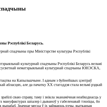
 спадчыны
ны Рэспублікі Беларусь.
урнай спадчыны пры Міністэрстве культуры Рэспублікі
атэрыяльнай культурнай спадчыны Рэспублікі Беларусь вельмі
таў сусветнай нематэрыяльнай культурнай спадчыны ЮНЭСКА,
стацтва на Капыльшчыне. І адным з буйнейшых цэнтраў
ай абласцях, але да пачатку ХХ стагоддзя стала вельмі рэдкай
зрабілі сваю справу, таму і знікла эканамічная неабходнасць у
х мануфактурах шпалер і дываноў у габеленавай тэхніцы, бо
ых вырабаў. Значнае месца ў іх займаюць рэчы, вытканыя