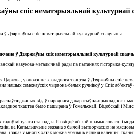
жаўны спіс нематэрыяльнай культурнай
на ў Дзяржаўны спіс нематэрыяльнай культурнай спадчыны
лючана ў Дзяржаўны спіс нематэрыяльнай культурнай спадчы
канскай навукова-метадычнай рады па пытаннях гісторыка-культ
я Царкова, уключэнне закладнога ткацтва ў Дзяржаўны спіс нем
сення нашых семежаўскіх чырвона-белых ручнікоў у Спіс аб’ек
і распаўсюджаных відаў народнага дэкаратыўна-прыкладнога ма
акладное ткацтва было пашырана ў Гомельскай, Віцебскай і Мінск
 гадоў мінулага стагоддзя. Развіццё лёгкай прамысловасці і мода 
эхнікі на Капыльшчыне звязана з былой вытворчасцю на мясцовы
ава і зараз у многіх хатах можна ўбачыць вялікія калекцыі ткан