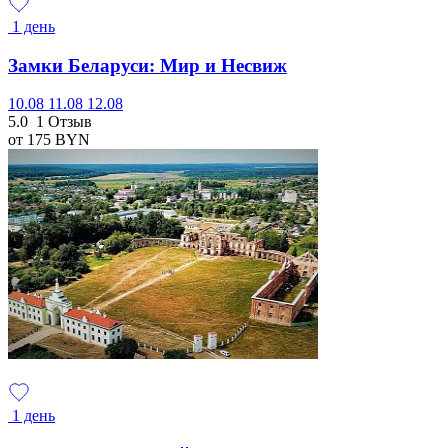
1 день
Замки Беларуси: Мир и Несвиж
10.08
11.08
12.08
5.0
1 Отзыв
от 175
BYN
1 день