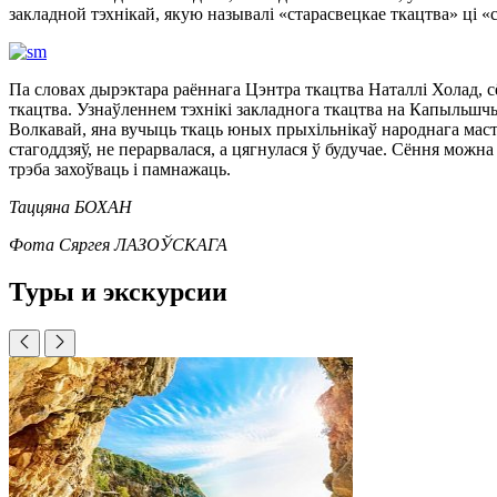
закладной тэхнікай, якую называлі «старасвецкае ткацтва» ці 
Па словах дырэктара раённага Цэнтра ткацтва Наталлі Холад, сён
ткацтва. Узнаўленнем тэхнікі закладнога ткацтва на Капыльшч
Волкавай, яна вучыць ткаць юных прыхільнікаў народнага мастацт
стагоддзяў, не перарвалася, а цягнулася ў будучае. Сёння мож
трэба захоўваць і памнажаць.
Таццяна БОХАН
Фота Сяргея ЛАЗОЎСКАГА
Туры и экскурсии