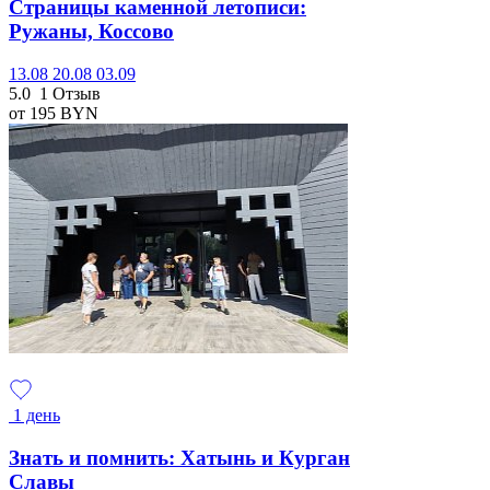
Страницы каменной летописи:
Ружаны, Коссово
13.08
20.08
03.09
5.0
1 Отзыв
от 195
BYN
1 день
Знать и помнить: Хатынь и Курган
Славы