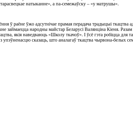
«старасвецкае натыканне», а па-семежаўску – «у матрушы».
ня ў раёне ўжо адсутнічае прамая перадача традыцыі ткацтва ад м
ыне займаецца народны майстар Беларусі Валянціна Кіеня. Разам
ва, якія наведваюць «Школу ткачоў». І ўсё гэта робіцца для таго
на з упэўненасцю сказаць, што аналагаў ткацтва чырвона-белых се