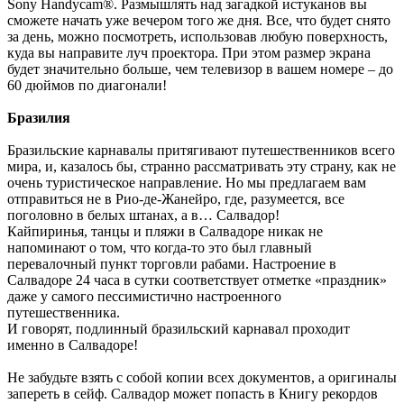
Sony Handycam®. Размышлять над загадкой истуканов вы
сможете начать уже вечером того же дня. Все, что будет снято
за день, можно посмотреть, использовав любую поверхность,
куда вы направите луч проектора. При этом размер экрана
будет значительно больше, чем телевизор в вашем номере – до
60 дюймов по диагонали!
Бразилия
Бразильские карнавалы притягивают путешественников всего
мира, и, казалось бы, странно рассматривать эту страну, как не
очень туристическое направление. Но мы предлагаем вам
отправиться не в Рио-де-Жанейро, где, разумеется, все
поголовно в белых штанах, а в… Салвадор!
Кайпиринья, танцы и пляжи в Салвадоре никак не
напоминают о том, что когда-то это был главный
перевалочный пункт торговли рабами. Настроение в
Салвадоре 24 часа в сутки соответствует отметке «праздник»
даже у самого пессимистично настроенного
путешественника.
И говорят, подлинный бразильский карнавал проходит
именно в Салвадоре!
Не забудьте взять с собой копии всех документов, а оригиналы
запереть в сейф. Салвадор может попасть в Книгу рекордов