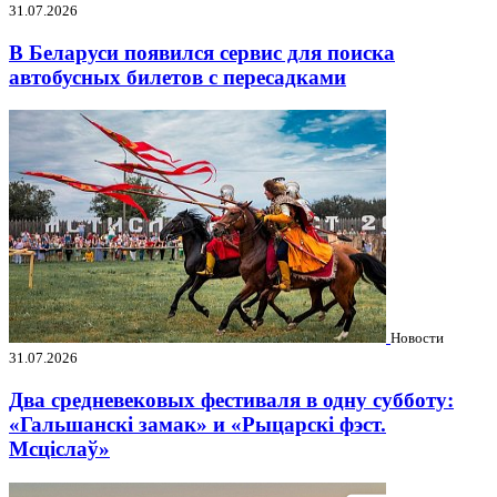
31.07.2026
В Беларуси появился сервис для поиска
автобусных билетов с пересадками
Новости
31.07.2026
Два средневековых фестиваля в одну субботу:
«Гальшанскі замак» и «Рыцарскі фэст.
Мсціслаў»