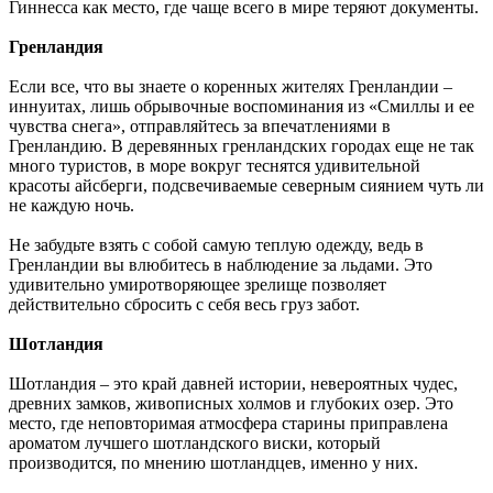
Гиннесса как место, где чаще всего в мире теряют документы.
Гренландия
Если все, что вы знаете о коренных жителях Гренландии –
иннуитах, лишь обрывочные воспоминания из «Смиллы и ее
чувства снега», отправляйтесь за впечатлениями в
Гренландию. В деревянных гренландских городах еще не так
много туристов, в море вокруг теснятся удивительной
красоты айсберги, подсвечиваемые северным сиянием чуть ли
не каждую ночь.
Не забудьте взять с собой самую теплую одежду, ведь в
Гренландии вы влюбитесь в наблюдение за льдами. Это
удивительно умиротворяющее зрелище позволяет
действительно сбросить с себя весь груз забот.
Шотландия
Шотландия – это край давней истории, невероятных чудес,
древних замков, живописных холмов и глубоких озер. Это
место, где неповторимая атмосфера старины приправлена
ароматом лучшего шотландского виски, который
производится, по мнению шотландцев, именно у них.