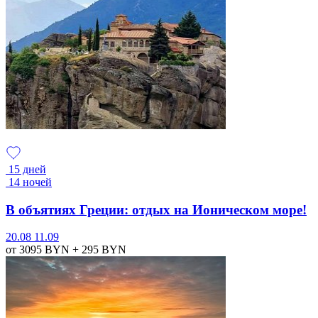
15 дней
14 ночей
В объятиях Греции: отдых на Ионическом море!
20.08
11.09
от 3095
BYN
+ 295
BYN