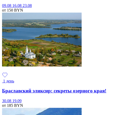
09.08
16.08
23.08
от 150
BYN
1 день
Браславский эликсир: секреты озерного края!
30.08
19.09
от 185
BYN