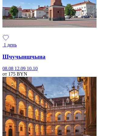
1 день
Шчучыншчына
08.08
12.09
10.10
от 175
BYN