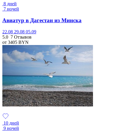
8 дней
7 ночей
Авиатур в Дагестан из Минска
22.08
29.08
05.09
5.0
7 Отзывов
от 3405
BYN
10 дней
9 ночей