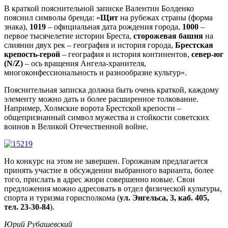
В краткой пояснительной записке Валентин Болденко
пояснил символы бренда: «
Щит
на рубежах страны (форма
знака),
1019
– официальная дата рождения города,
1000
–
первое тысячелетие истории Бреста,
сторожевая башня
на
слиянии двух рек – география и история города,
Брестская
крепость-герой
– география и история континентов,
север-юг
(N/Z)
– ось вращения Ангела-хранителя,
многоконфессиональность и разнообразие культур».
Пояснительная записка должна быть очень краткой, каждому
элементу можно дать и более расширенное толкование.
Например, Холмские ворота Брестской крепости –
общепризнанный символ мужества и стойкости советских
воинов в Великой Отечественной войне.
Но конкурс на этом не завершен. Горожанам предлагается
принять участие в обсуждении выбранного варианта, более
того, прислать в адрес жюри совершенно новые. Свои
предложения можно адресовать в отдел физической культуры,
спорта и туризма горисполкома (
ул. Энгельса, 3, каб. 405,
тел. 23-30-84
).
Юрий Рубашевский