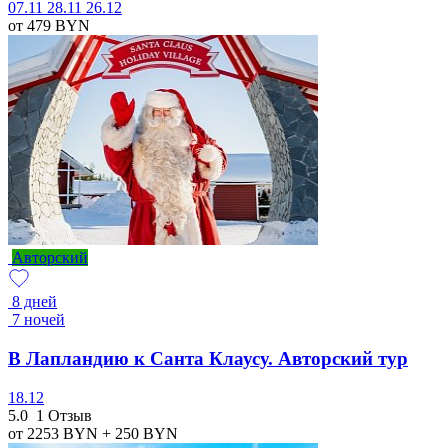
07.11
28.11
26.12
от 479
BYN
Авторский
8 дней
7 ночей
В Лапландию к Санта Клаусу. Авторский тур
18.12
5.0
1 Отзыв
от 2253
BYN
+ 250
BYN