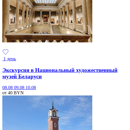
1 день
Экскурсия в Национальный художественный
музей Беларуси
08.08
09.08
10.08
от 40
BYN