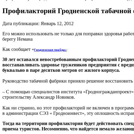
Профилакторий Гродненской табачной 
Дата публикации:
Январь 12, 2012
Его можно использовать не только для поправки здоровья раб
берегу Немана
Как сообщает «
Гродзенская пра
ўда
»
:
30 лет оставался невостребованным профилакторий Гроднен
восстанавливать здоровье тружеников предприятия с вредны
буквально в паре десятков метров от жилого корпуса.
Руководство табачной фабрики приняло решение восстановить
– С помощью специалистов института «Гродногражданпроект» н
строительству Александр Новиков.
Как ни странно, но этот профилакторий не включен в программ
в администрации СЭЗ « Гродноинвест», эту оплошность исправ
Тогда на территории профилактория будет действовать спец
приема туристов. Несомненно, что найдется немало желающ