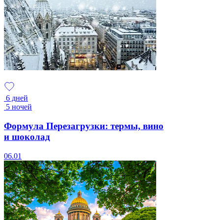
6 дней
5 ночей
Формула Перезагрузки: термы, вино
и шоколад
06.01