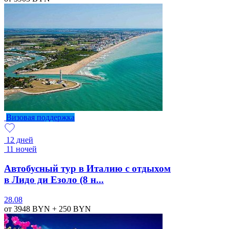
Визовая поддержка
12 дней
11 ночей
Автобусный тур в Италию с отдыхом
в Лидо ди Езоло (8 н...
28.08
от 3948
BYN
+ 250
BYN