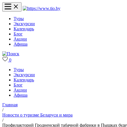
Туры
Экскурсии
Календарь
Блог
Акции
Афиша
0
Туры
Экскурсии
Календарь
Блог
Акции
Афиша
Главная
/
Новости о туризме Беларуси и мира
/
Профилакторий Гродненской табачной фабрики в Пышках буде