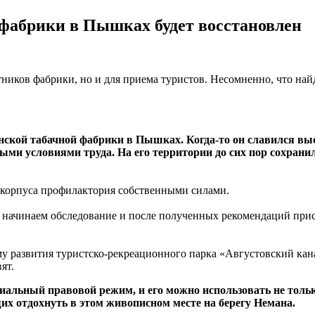
фабрики в Пышках будет восстановлен
отников фабрики, но и для приема туристов. Несомненно, что на
ской табачной фабрики в Пышках. Когда-то он славился выс
ми условиями труда. На его территории до сих пор сохранил
 корпуса профилактория собственными силами.
ачинаем обследование и после полученных рекомендаций присту
у развития туристско-рекреационного парка «Августовский канал
ят.
иальный правовой режим, и его можно использовать не тольк
их отдохнуть в этом живописном месте на берегу Немана.