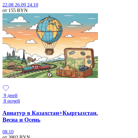
22.08
26.09
24.10
от 155
BYN
9 дней
8 ночей
Авиатур в Казахстан+Кыргызстан.
Весна и Осень
08.10
от 3903
BYN