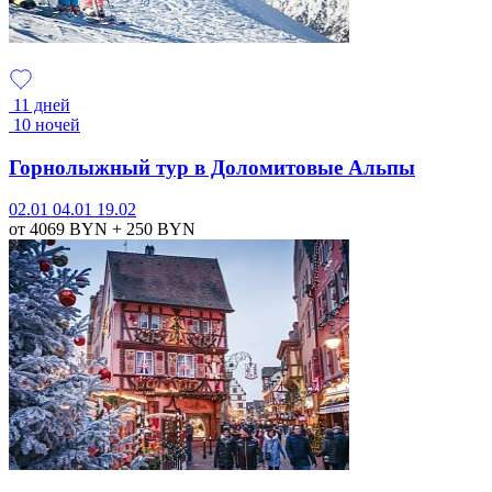
11 дней
10 ночей
Горнолыжный тур в Доломитовые Альпы
02.01
04.01
19.02
от 4069
BYN
+ 250
BYN