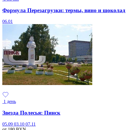
Формула Перезагрузки: термы, вино и шоколад
06.01
1 день
Звезда Полесья: Пинск
05.09
03.10
07.11
от 180
BYN