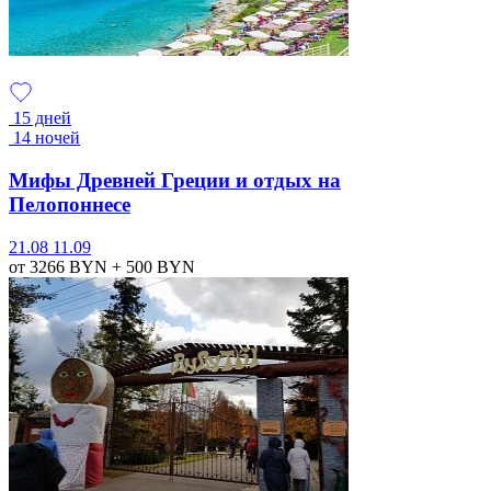
15 дней
14 ночей
Мифы Древней Греции и отдых на
Пелопоннесе
21.08
11.09
от 3266
BYN
+ 500
BYN