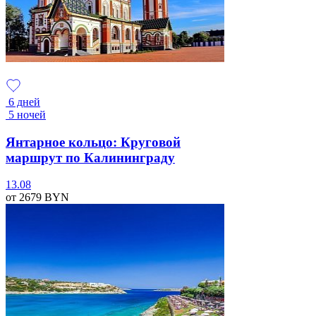
6 дней
5 ночей
Янтарное кольцо: Круговой
маршрут по Калининграду
13.08
от 2679
BYN