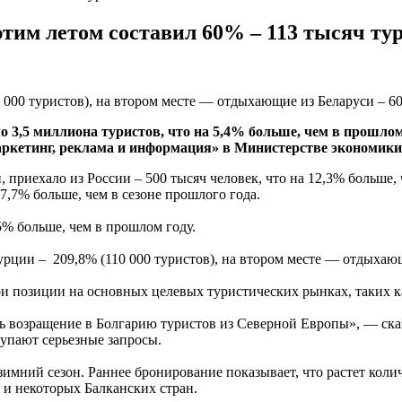
этим летом составил 60% – 113 тысяч ту
 000 туристов), на втором месте — отдыхающие из Беларуси – 60
о 3,5 миллиона туристов, что на 5,4% больше, чем в прошло
аркетинг, реклама и информация» в Министерстве экономик
 приехало из России – 500 тысяч человек, что на 12,3% больше,
 7,7% больше, чем в сезоне прошлого года.
5% больше, чем в прошлом году.
Турции – 209,8% (110 000 туристов), на втором месте — отдыха
ои позиции на основных целевых туристических рынках, таких к
сь возращение в Болгарию туристов из Северной Европы», — сказ
тупают серьезные запросы.
й зимний сезон. Раннее бронирование показывает, что растет ко
 и некоторых Балканских стран.