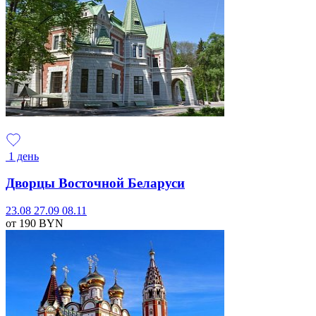
1 день
Дворцы Восточной Беларуси
23.08
27.09
08.11
от 190
BYN