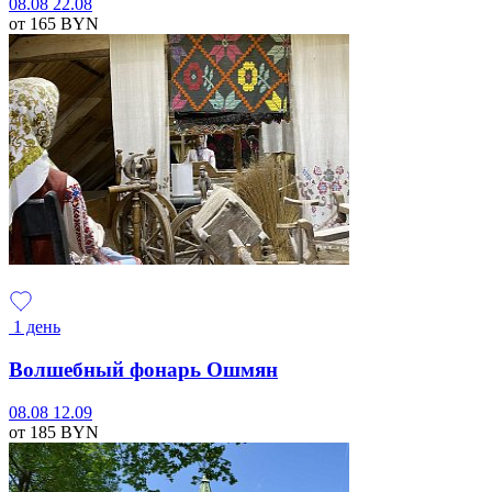
08.08
22.08
от 165
BYN
1 день
Волшебный фонарь Ошмян
08.08
12.09
от 185
BYN