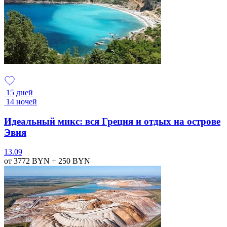
15 дней
14 ночей
Идеальный микс: вся Греция и отдых на острове
Эвия
13.09
от 3772
BYN
+ 250
BYN