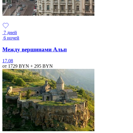
7 дней
6 ночей
Между вершинами Альп
17.08
от 1729
BYN
+ 295
BYN