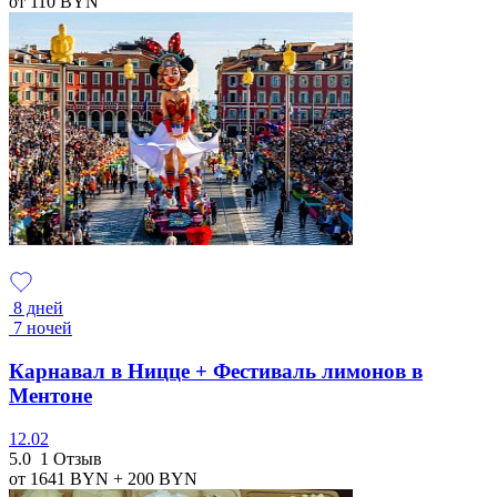
от 110
BYN
8 дней
7 ночей
Карнавал в Ницце + Фестиваль лимонов в
Ментоне
12.02
5.0
1 Отзыв
от 1641
BYN
+ 200
BYN