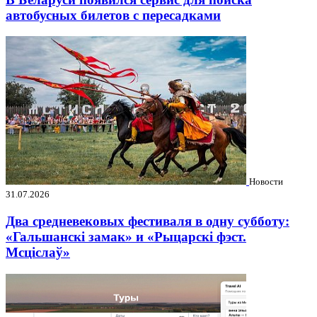
автобусных билетов с пересадками
Новости
31.07.2026
Два средневековых фестиваля в одну субботу:
«Гальшанскі замак» и «Рыцарскі фэст.
Мсціслаў»