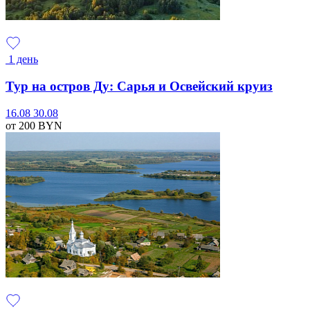
1 день
Тур на остров Ду: Сарья и Освейский круиз
16.08
30.08
от 200
BYN