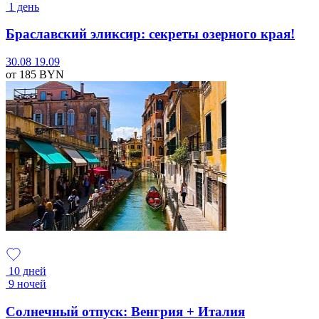
1 день
Браславский эликсир: секреты озерного края!
30.08
19.09
от 185
BYN
10 дней
9 ночей
Солнечный отпуск: Венгрия + Италия