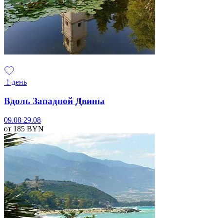
1 день
Вдоль Западной Двины
09.08
29.08
от 185
BYN