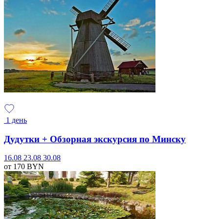
1 день
Дудутки + Обзорная экскурсия по Минску
16.08
23.08
30.08
от 170
BYN