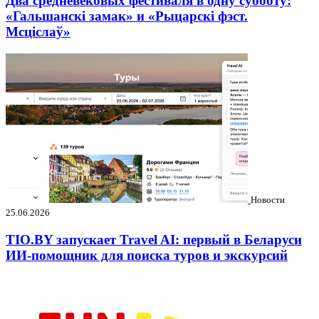
Два средневековых фестиваля в одну субботу:
«Гальшанскі замак» и «Рыцарскі фэст.
Мсціслаў»
Новости
25.06.2026
TIO.BY запускает Travel AI: первый в Беларуси
ИИ-помощник для поиска туров и экскурсий