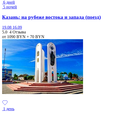
6 дней
5 ночей
Казань: на рубеже востока и запада (поезд)
19.08
16.09
5.0
4 Отзыва
от 1090
BYN
+ 70
BYN
1 день