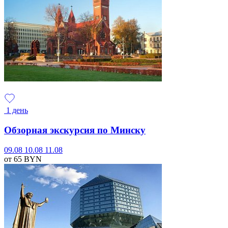
1 день
Обзорная экскурсия по Минску
09.08
10.08
11.08
от 65
BYN