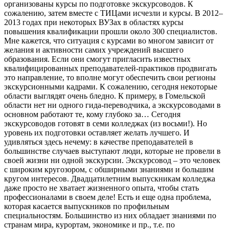
организованы курсы по подготовке экскурсоводов. К
сожалению, затем вместе с ТИЦами исчезли и курсы. В 2012–
2013 годах при некоторых ВУЗах в областях курсы
повышения квалификации прошли около 300 специалистов.
Мне кажется, что ситуация с курсами во многом зависит от
желания и активности самих учреждений высшего
образования. Если они смогут пригласить известных
квалифицированных преподавателей-практиков продвигать
это направление, то вполне могут обеспечить свои регионы
экскурсионными кадрами. К сожалению, сегодня некоторые
области выглядят очень бледно. К примеру, в Гомельской
области нет ни одного гида-переводчика, а экскурсоводами в
основном работают те, кому глубоко за… Сегодня
экскурсоводов готовят в семи колледжах (из восьми!). Но
уровень их подготовки оставляет желать лучшего. И
удивляться здесь нечему: в качестве преподавателей в
большинстве случаев выступают люди, которые не провели в
своей жизни ни одной экскурсии. Экскурсовод – это человек
с широким кругозором, с обширными знаниями и большим
кругом интересов. Двадцатилетним выпускникам колледжа
даже просто не хватает жизненного опыта, чтобы стать
профессионалами в своем деле! Есть и еще одна проблема,
которая касается выпускников по профильным
специальностям. Большинство из них обладает знаниями по
странам мира, курортам, экономике и пр., т.е. по