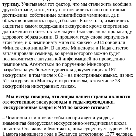
туризму. Учитывался тот фактор, что мы стали жить вообще в
другой стране, и тот, что у нас появились свои спортивные
достижения, собственные олимпийские чемпионы, да и
объектов появилось гораздо больше. Более того, изменились
акценты в самом содержании экскурсии: кроме спортивных
достижений и объектов там акцент был сделан на пропаганду
здорового образа жизни. В прошлом году снова вернулись к
этой теме, и к чемпионату мира по хоккею–2014 обновили
«Минск спортивный». В апреле Минспорта и Нацагентство
запланировали семинар, во время которого можно будет
познакомиться с актуальной информацией по проведению
чемпионата. Агентством по поручению Минспорта
разработана учебно-методическая документация к 167
экскурсиям, в том числе к 62 – на иностранных языках, из них
51 экскурсия по Минску и окрестностям, в том числе 28
экскурсий на иностранных языках.
– Мы всегда говорим, что лицом нашей страны являются
оте­чественные экскурсоводы и гиды-переводчики.
Экскурсионные кадры к ЧМ по хоккею готовы?
– Чемпионаты и прочие события приходят и уходят, а
знаменитая белорусская экскурсионно-методическая школа
остается. Она жива и будет жить, пока существует туризм. На
1 марта нынешнего года в Беларуси аттестовано 1377 человек,