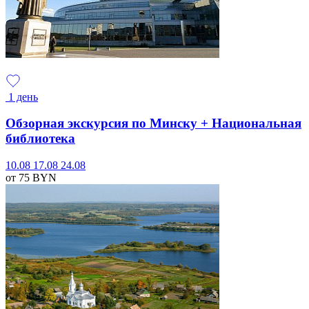
1 день
Обзорная экскурсия по Минску + Национальная
библиотека
10.08
17.08
24.08
от 75
BYN