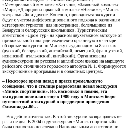
«Мемориальный комплекс «Хатынь», «Замковый комплекс
«Мир», «Дворцово-парковый комплекс «Несвиж», «Минск
театральный» и другие. Конечно, проводиться экскурсии
будут с учетом дифференцированного подхода к различным
категориям туристов: для иностранцев, болельщиков из
Беларуси и белорусских школьников. Туристическим
агентством «Дром-тур» на красном двухэтажном автобусе от
привокзальной площади ежедневно организуются четыре
обзорные экскурсии по Минску с аудиогидом на 8 языках
(русский, белорусский, английский, немецкий, французский,
испанский, итальянский, китайский). Организованы
аудиоэкскурсии на русском и английском языках на маршруте
рейсового столичного городского автобуса № 1. Формируются
экскурсионные программы и в областных центрах.
– Некоторое время назад в прессе промелькнуло
сообщение, что в столице разработана новая экскурсия
«Минск спортивный». Но, насколько я помню, эта
экскурсия появилась еще в 1980 году в Минском бюро
путешествий и экскурсий в преддверии проведения
Олимпиады-80…
– Это действительно так. К этой экскурсии возвращались не
раз и не два. В 2004 году экскурсия «Минск спортивный»
была полностью переделана Национальным агентством по