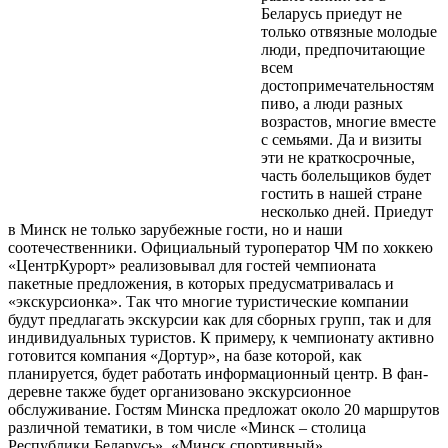
Беларусь приедут не
только отвязные молодые
люди, предпочитающие
всем
достопримечательностям
пиво, а люди разных
возрастов, многие вместе
с семьями. Да и визиты
эти не краткосрочные,
часть болельщиков будет
гостить в нашей стране
несколько дней. Приедут
в Минск не только зарубежные гости, но и наши
соотечественники. Официальный тур­оператор ЧМ по хоккею
«ЦентрКурорт» реализовывал для гостей чемпионата
пакетные предложения, в которых предусматривалась и
«экскурсионка». Так что многие туристические компании
будут предлагать экскурсии как для сборных групп, так и для
индивидуальных туристов. К примеру, к чемпионату активно
готовится компания «Дортур», на базе которой, как
планируется, будет работать информационный центр. В фан-
деревне также будет организовано экскурсионное
обслуживание. Гостям Минска предложат около 20 маршрутов
различной тематики, в том числе «Минск – столица
Республики Беларусь», «Минск спортивный»,