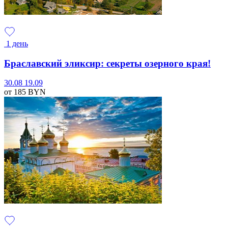
1 день
Браславский эликсир: секреты озерного края!
30.08
19.09
от 185
BYN