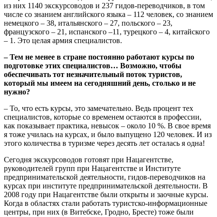
из них 1140 экскурсоводов и 237 гидов-переводчиков, в том
числе со знанием английского языка – 112 человек, со знанием
немецкого – 38, итальянского – 27, польского – 23,
французского – 21, испанского –11, турецкого – 4, китайского
– 1. Это целая армия специалистов.
– Тем не менее в стране постоянно работают курсы по
подготовке этих специалистов… Возможно, чтобы
обеспечивать тот незначительный поток туристов,
который мы имеем на сегодняшний день, столько и не
нужно?
– То, что есть курсы, это замечательно. Ведь процент тех
специалистов, которые со временем остаются в профессии,
как показывает практика, невысок – около 10 %. В свое время
я тоже училась на курсах, и было выпущено 120 человек. И из
этого количества в туризме через десять лет осталась я одна!
Сегодня экскурсоводов готовят при Нацагентстве,
руководителей групп при Нацагентстве и Институте
предпринимательской деятельности, гидов-переводчиков на
курсах при институте предпринимательской деятельности. В
2008 году при Нацагентстве были открыты и заочные курсы.
Когда в областях стали работать туристско-информационные
центры, при них (в Витебске, Гродно, Бресте) тоже были