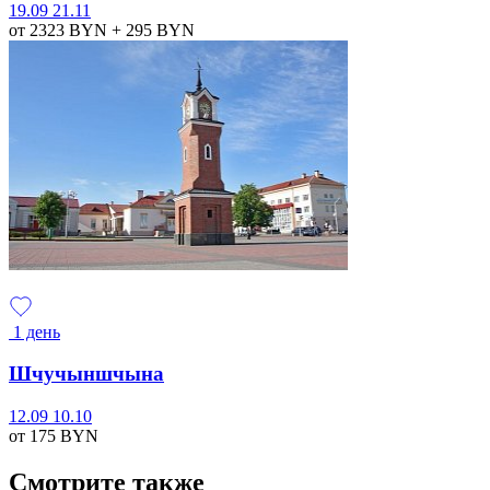
19.09
21.11
от 2323
BYN
+ 295
BYN
1 день
Шчучыншчына
12.09
10.10
от 175
BYN
Смотрите также