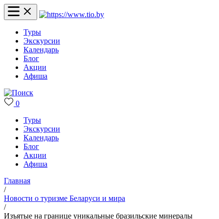
Туры
Экскурсии
Календарь
Блог
Акции
Афиша
0
Туры
Экскурсии
Календарь
Блог
Акции
Афиша
Главная
/
Новости о туризме Беларуси и мира
/
Изъятые на границе уникальные бразильские минералы