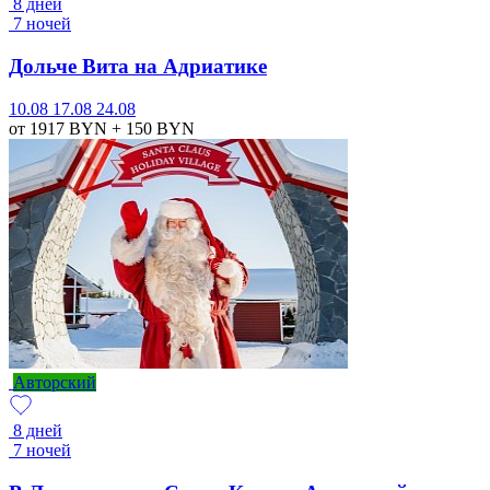
8 дней
7 ночей
Дольче Вита на Адриатике
10.08
17.08
24.08
от 1917
BYN
+ 150
BYN
Авторский
8 дней
7 ночей