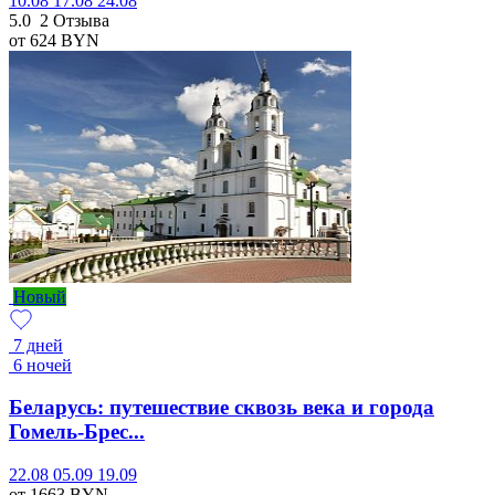
10.08
17.08
24.08
5.0
2 Отзыва
от 624
BYN
Новый
7 дней
6 ночей
Беларусь: путешествие сквозь века и города
Гомель-Брес...
22.08
05.09
19.09
от 1663
BYN