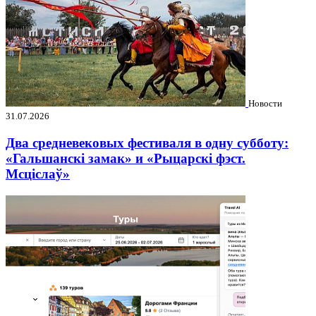
Новости
31.07.2026
Два средневековых фестиваля в одну субботу:
«Гальшанскі замак» и «Рыцарскі фэст.
Мсціслаў»