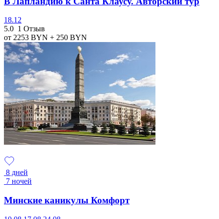
В Лапландию к Санта Клаусу. Авторский тур
18.12
5.0
1 Отзыв
от 2253
BYN
+ 250
BYN
8 дней
7 ночей
Минские каникулы Комфорт