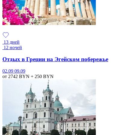
13 дней
12 ночей
Отдых в Греции на Эгейском побережье
02.09
09.09
от 2742
BYN
+ 250
BYN