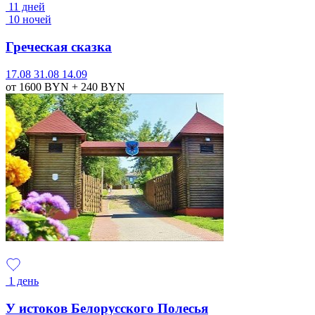
11 дней
10 ночей
Греческая сказка
17.08
31.08
14.09
от 1600
BYN
+ 240
BYN
1 день
У истоков Белорусского Полесья