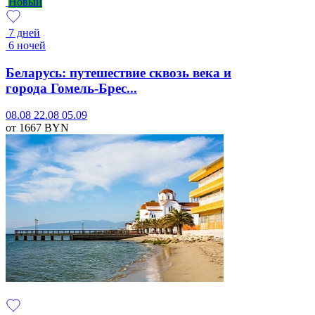
Новый
7 дней
6 ночей
Беларусь: путешествие сквозь века и
города Гомель-Брес...
08.08
22.08
05.09
от 1667
BYN