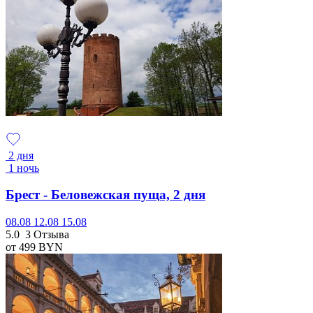
2 дня
1 ночь
Брест - Беловежская пуща, 2 дня
08.08
12.08
15.08
5.0
3 Отзыва
от 499
BYN