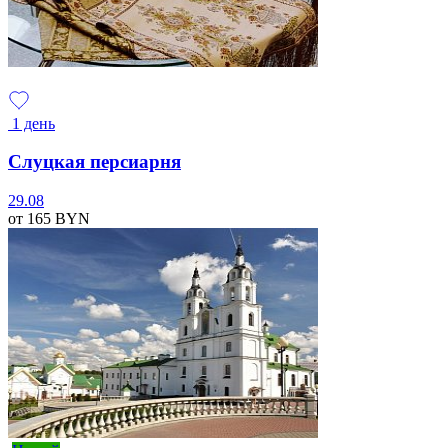
1 день
Слуцкая персиарня
29.08
от 165
BYN