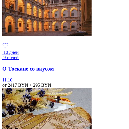
10 дней
9 ночей
О Тоскане со вкусом
11.10
от 2417
BYN
+ 295
BYN