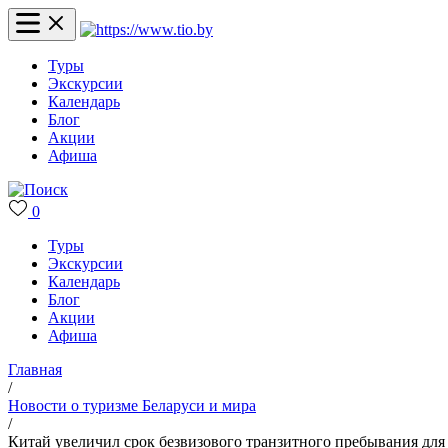
Туры
Экскурсии
Календарь
Блог
Акции
Афиша
0
Туры
Экскурсии
Календарь
Блог
Акции
Афиша
Главная
/
Новости о туризме Беларуси и мира
/
Китай увеличил срок безвизового транзитного пребывания для