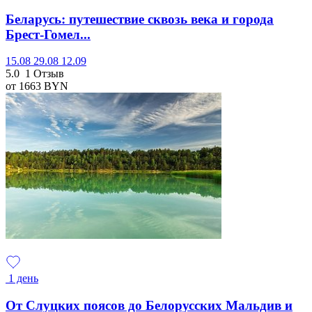
Беларусь: путешествие сквозь века и города
Брест-Гомел...
15.08
29.08
12.09
5.0
1 Отзыв
от 1663
BYN
1 день
От Слуцких поясов до Белорусских Мальдив и