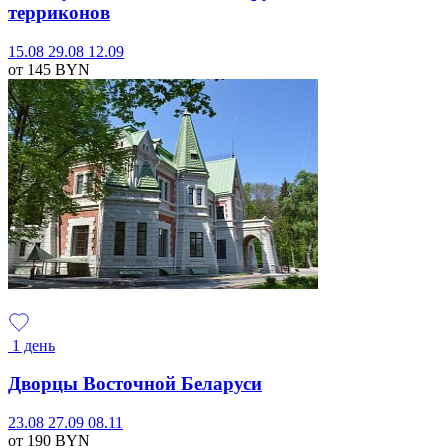
терриконов
15.08
29.08
12.09
от 145
BYN
1 день
Дворцы Восточной Беларуси
23.08
27.09
08.11
от 190
BYN