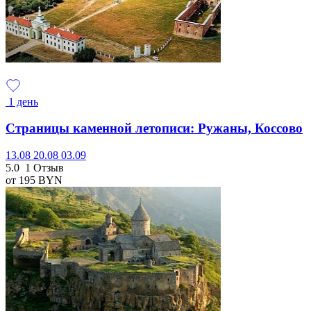
1 день
Страницы каменной летописи: Ружаны, Коссово
13.08
20.08
03.09
5.0
1 Отзыв
от 195
BYN