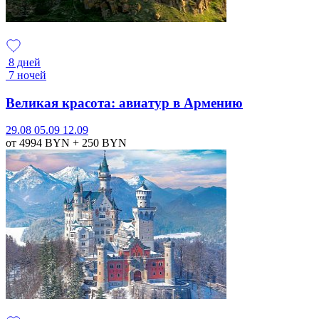
8 дней
7 ночей
Великая красота: авиатур в Армению
29.08
05.09
12.09
от 4994
BYN
+ 250
BYN