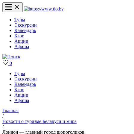
Туры
Экскурсии
Календарь
Блог
Акции
Афиша
0
Туры
Экскурсии
Календарь
Блог
Акции
Афиша
Главная
/
Новости о туризме Беларуси и мира
/
Лондон — главный город шопоголиков