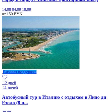
14.08
04.09
18.09
от 150
BYN
Визовая поддержка
12 дней
11 ночей
Автобусный тур в Италию с отдыхом в Лидо ди
Езоло (8 н...