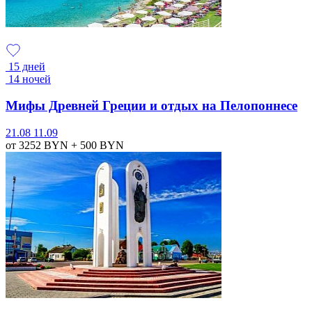
15 дней
14 ночей
Мифы Древней Греции и отдых на Пелопоннесе
21.08
11.09
от 3252
BYN
+ 500
BYN