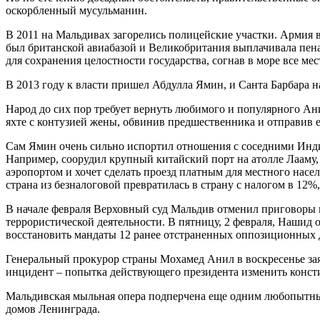
оскорбленный мусульманин.
В 2011 на Мальдивах загорелись полицейские участки. Армия
был британской авиабазой и Великобритания выплачивала пенал
для сохранения целостности государства, согнав в море все мес
В 2013 году к власти пришел Абдулла Ямин, и Санта Барбара н
Народ до сих пор требует вернуть любимого и популярного Ани
яхте с контузией жены, обвинив предшественника и отправив е
Сам Ямин очень сильно испортил отношения с соседними Инди
Например, соорудил крупный китайский порт на атолле Лааму
аэропортом и хочет сделать проезд платным для местного насел
страна из безналоговой превратилась в страну с налогом в 12%,
В начале февраля Верховный суд Мальдив отменил приговоры
террористической деятельности. В пятницу, 2 февраля, Нашид 
восстановить мандаты 12 ранее отстраненных оппозиционных 
Генеральный прокурор страны Мохамед Анил в воскресенье зая
инцидент – попытка действующего президента изменить консти
Мальдивская мыльная опера подперчена еще одним любопытным 
домов Ленинграда.