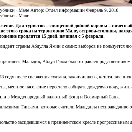
ублики - Мале
Автор: Отдел информации
Февраль 9, 2018
ублики - Мале
жение. Для туристов – священной дойной коровы – ничего аб
ние этого срока на территорию Мале, острова-столицы, наход
ожение продлится 15 дней, начиная с 5 февраля.
езидент страны Абдулла Ямин с самих выборов не пользуется лю
ий президент Мальдив, Абдул Гаюм был отправлен родственником
8 году после свержения султана, закончившего, кстати, военну
ты, местное население перестало собирать дождевую воду, жить 
пили в Международный валютный фонд и Всемирный Банк.
амильскими Тиграми, которые считали Мальдивы несправедливо
вольство засидевшимся в президентском кресле прогрессивным 