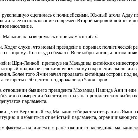
 в рукопашную сцепилась с полицейскими. Южный атолл Адду по
ьти за ее использование со времен Второй мировой войны и до 
тное население.
а Мальдивах развернулась в новых масштабах.
. Ходят слухи, что новый президент в порывах политической ре
го в тюрьму. Тот оттуда сбежал в Великобританию, а потом поя
ей и Шри-Ланкой, притянув на Мальдивы китайских инвесторов
, который подрывает сложившуюся схему сохранения экологии в 
ения. Более того Ямин начал продавать китайцам острова под ве
 а сигареты с 50 центов подорожали до 5 долларов.
 в отношении бывшего президента Мохамеда Нашида Ани и еще 
объявил о намерении баллотироваться на президентских выборах 
депутатов парламента.
вил, что Верховный суд Мальдив собирается отстранить Ямина 
туцию и избавиться от действий парламента, ограничивающего 
фактом – наличием в стране законного наследника мальдивского