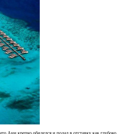
о Ани крепко обиделся и подал в отставку как глубоко