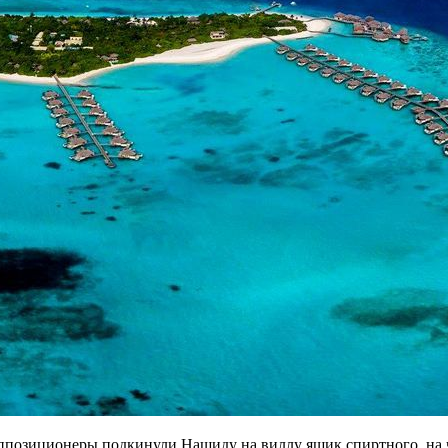
ппозиционеры подкинули Нашиду на виллу ящик спиртного, на чт