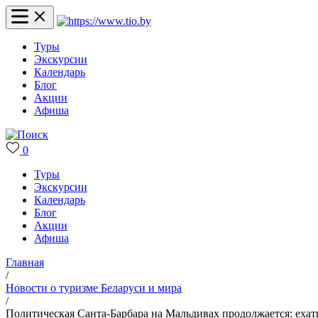
Туры
Экскурсии
Календарь
Блог
Акции
Афиша
0
Туры
Экскурсии
Календарь
Блог
Акции
Афиша
Главная
/
Новости о туризме Беларуси и мира
/
Политическая Санта-Барбара на Мальдивах продолжается: ехать