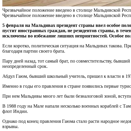
Чрезвычайное положение введено в столице Мальдивской Респ
Чрезвычайное положение введено в столице Мальдивской Респ
5 февраля на Мальдивах президент страны ввел особое поло
пустит иностранных граждан, не резидентов страны, в тече
исключены во избежание лишних неприятностей. Особое пол
Если коротко, политическая ситуация на Мальдивах такова. Пр
благодаря партии своего брата.
Пару дней назад, тот самый брат, по совместительству, бывш
неопределенный срок.
Абдул Гаюм, бывший школьный учитель, пришел к власти в 197
Именно в годы его правления в стране появились первые турис
При нем Мальдивы много лет были безналоговой зоной, всту
В 1988 году на Мале напали несколько военных кораблей с Т
флот Индии.
Однако под конец правления Гаюма стало расти народное недо
взрывы.