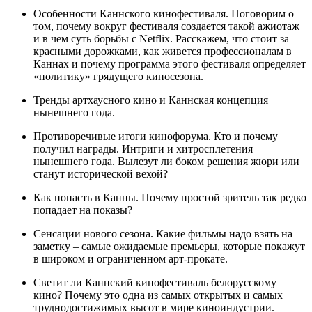
Особенности Каннского кинофестиваля. Поговорим о
том, почему вокруг фестиваля создается такой ажиотаж
и в чем суть борьбы с Netflix. Расскажем, что стоит за
красными дорожками, как живется профессионалам в
Каннах и почему программа этого фестиваля определяет
«политику» грядущего киносезона.
Тренды артхаусного кино и Каннская концепция
нынешнего года.
Противоречивые итоги кинофорума. Кто и почему
получил награды. Интриги и хитросплетения
нынешнего года. Вылезут ли боком решения жюри или
станут исторической вехой?
Как попасть в Канны. Почему простой зритель так редко
попадает на показы?
Сенсации нового сезона. Какие фильмы надо взять на
заметку – самые ожидаемые премьеры, которые покажут
в широком и ограниченном арт-прокате.
Светит ли Каннский кинофестиваль белорусскому
кино? Почему это одна из самых открытых и самых
труднодостижимых высот в мире киноиндустрии.