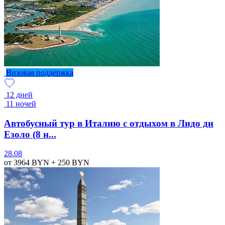
Визовая поддержка
12 дней
11 ночей
Автобусный тур в Италию с отдыхом в Лидо ди
Езоло (8 н...
28.08
от 3964
BYN
+ 250
BYN