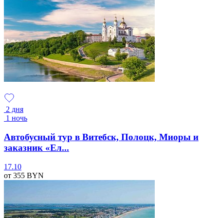
2 дня
1 ночь
Автобусный тур в Витебск, Полоцк, Миоры и
заказник «Ел...
17.10
от 355
BYN