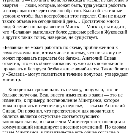
квартал — люди, которые, может быть, туда уехали работать
и возвращаются через неделю обратно. Были объективные
условия: чтобы был востребован этот перелет. Они не видят
такого объема на сегодняшний день… Достаточно много
людей летает по направлению Минск — Москва, вы видите,
что «Белавиа» выполняет более дешевые рейсы в Жуковский,
а других таких точек, наверное, не существует.
«Белавиа» не может работать по схеме, приближенной к
лоукост-компании, в том числе и потому, что по закону не
может продавать перелеты без багажа. Анатолий Сивак
отметил, что есть общее согласие: нужно дать возможность
продавать в Беларуси безбагажные авиабилеты. Такие билеты
у «Белавиа» могут появиться в течение полугода, утверждает
министр.
— Конкретных сроков назвать не могу, но думаю, что не
больше полугода. Ведь внести изменения в закон — это не
изменить, к примеру, постановление Минтранса, которое
можно принять в течение двух недель», — сказал Анатолий
Сивак. Он пояснил, что препятствием для ввода таких
билетов является отсутствие соответствующего
законодательства, в связи с чем Министерство транспорта и
коммуникаций инициирует внесение изменений. По словам
главы Минтранса, в правительстве есть общее согласие о