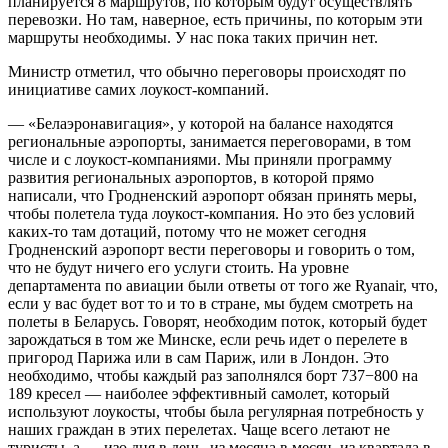
планируется 8 маршрутов, по которым будут осуществлять
перевозки. Но там, наверное, есть причины, по которым эти
маршруты необходимы. У нас пока таких причин нет.
Министр отметил, что обычно переговоры происходят по
инициативе самих лоукост-компаний.
— «Белаэронавигация», у которой на балансе находятся
региональные аэропорты, занимается переговорами, в том
числе и с лоукост-компаниями. Мы приняли программу
развития региональных аэропортов, в которой прямо
написали, что Гродненский аэропорт обязан принять меры,
чтобы полетела туда лоукост-компания. Но это без условий
каких-то там дотаций, потому что не может сегодня
Гродненский аэропорт вести переговоры и говорить о том,
что не будут ничего его услуги стоить. На уровне
департамента по авиации были ответы от того же Ryanair, что,
если у вас будет вот то и то в стране, мы будем смотреть на
полеты в Беларусь. Говорят, необходим поток, который будет
зарождаться в том же Минске, если речь идет о перелете в
пригород Парижа или в сам Париж, или в Лондон. Это
необходимо, чтобы каждый раз заполнялся борт 737−800 на
189 кресел — наиболее эффективный самолет, который
используют лоукосты, чтобы была регулярная потребность у
наших граждан в этих перелетах. Чаще всего летают не
туристы, а — изо дня в день, из месяца в месяц, из квартала в