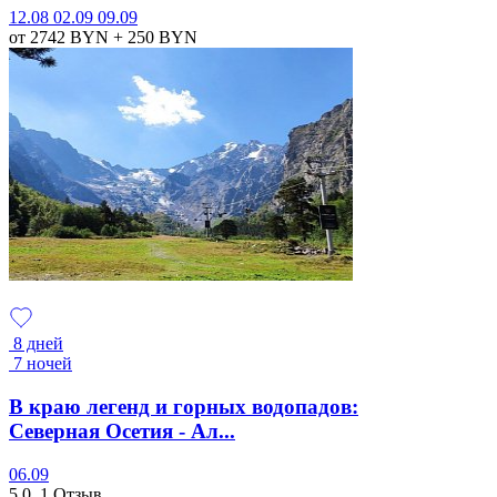
12.08
02.09
09.09
от 2742
BYN
+ 250
BYN
8 дней
7 ночей
В краю легенд и горных водопадов:
Северная Осетия - Ал...
06.09
5.0
1 Отзыв