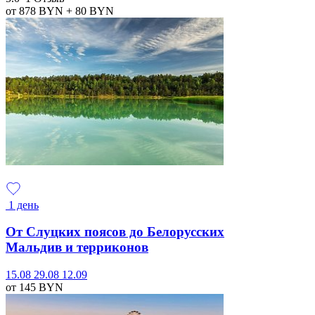
от 878
BYN
+ 80
BYN
1 день
От Слуцких поясов до Белорусских
Мальдив и терриконов
15.08
29.08
12.09
от 145
BYN