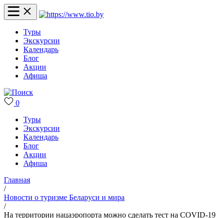
Туры
Экскурсии
Календарь
Блог
Акции
Афиша
0
Туры
Экскурсии
Календарь
Блог
Акции
Афиша
Главная
/
Новости о туризме Беларуси и мира
/
На территории нацаэропорта можно сделать тест на COVID-19