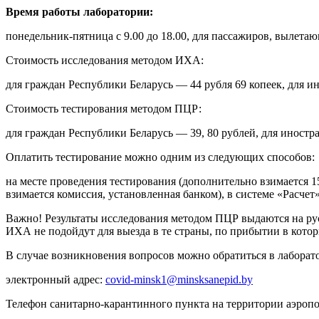
Время работы лаборатории:
понедельник-пятница с 9.00 до 18.00, для пассажиров, вылетающ
Стоимость исследования методом ИХА:
для граждан Республики Беларусь — 44 рубля 69 копеек, для и
Стоимость тестирования методом ПЦР:
для граждан Республики Беларусь — 39, 80 рублей, для иностр
Оплатить тестирование можно одним из следующих способов:
на месте проведения тестирования (дополнительно взимается 1
взимается комиссия, установленная банком), в системе «Расч
Важно! Результаты исследования методом ПЦР выдаются на русс
ИХА не подойдут для выезда в те страны, по прибытии в кото
В случае возникновения вопросов можно обратиться в лаборато
электронный адрес:
covid-minsk1@minsksanepid.by
Телефон санитарно-карантинного пункта на территории аэропор