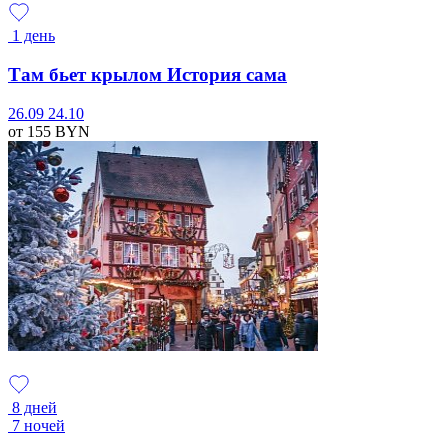
1 день
Там бьет крылом История сама
26.09
24.10
от 155
BYN
8 дней
7 ночей