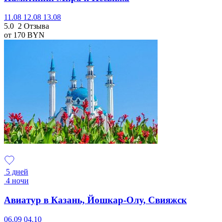
11.08
12.08
13.08
5.0
2 Отзыва
от 170
BYN
5 дней
4 ночи
Авиатур в Казань, Йошкар-Олу, Свияжск
06.09
04.10