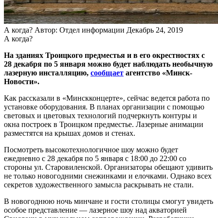
А когда?
Автор: Отдел информации
Декабрь 24, 2019
А когда?
На зданиях Троицкого предместья и в его окрестностях с
28 декабря по 5 января можно будет наблюдать необычную
лазерную инсталляцию,
сообщает
агентство «Минск-
Новости».
Как рассказали в «Минскконцерте», сейчас ведется работа по
установке оборудования. В планах организации с помощью
световых и цветовых технологий подчеркнуть контуры и
окна построек в Троицком предместье. Лазерные анимации
разместятся на крышах домов и стенах.
Посмотреть высокотехнологичное шоу можно будет
ежедневно с 28 декабря по 5 января с 18:00 до 22:00 со
стороны ул. Старовиленской. Организаторы обещают удивить
не только новогодними снежинками и елочками. Однако всех
секретов художественного замысла раскрывать не стали.
В новогоднюю ночь минчане и гости столицы смогут увидеть
особое представление — лазерное шоу над акваторией