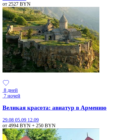
от 2527
BYN
8 дней
7 ночей
Великая красота: авиатур в Армению
29.08
05.09
12.09
от 4994
BYN
+ 250
BYN