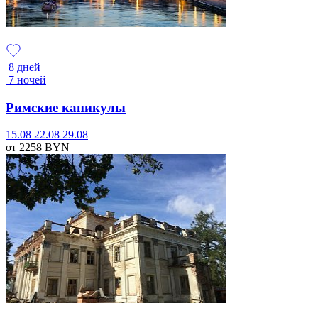
8 дней
7 ночей
Римские каникулы
15.08
22.08
29.08
от 2258
BYN