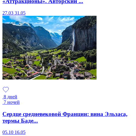
«Аттракционы». Авторский ...
27.03
31.05
8 дней
7 ночей
Сердце средневековой Франции: вина Эльзаса,
термы Баде...
05.10
16.05