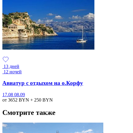
13 дней
12 ночей
Авиатур с отдыхом на о.Корфу
17.08
08.09
от 3652
BYN
+ 250
BYN
Смотрите также