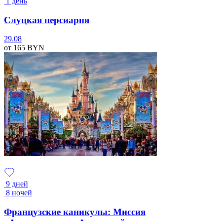
1 день
Слуцкая персиарня
29.08
от 165
BYN
9 дней
8 ночей
Французские каникулы: Миссия