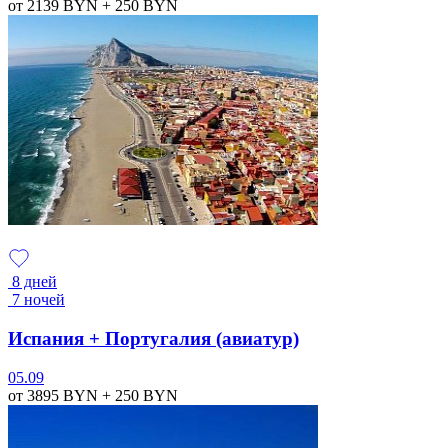
от 2139
BYN
+ 250
BYN
8 дней
7 ночей
Испания + Португалия (авиатур)
05.09
от 3895
BYN
+ 250
BYN