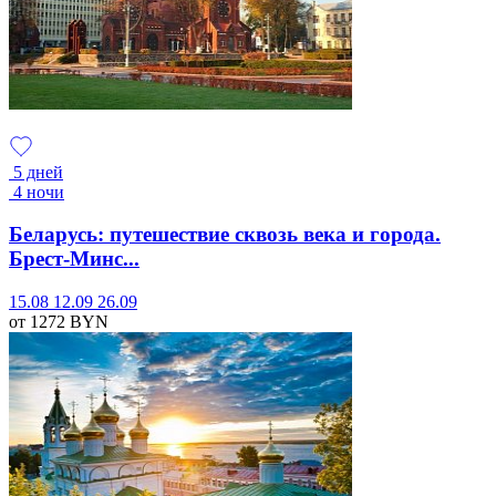
5 дней
4 ночи
Беларусь: путешествие сквозь века и города.
Брест-Минс...
15.08
12.09
26.09
от 1272
BYN