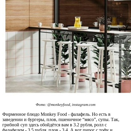
Фото: @monkeyfood, instagram.com
Фирменное блюдо Monkey Food - фалафель. Но есть в
заведении и бургеры, плов, пшеничное “мясо”, супы. Так,
грибной суп здесь обойдётся вам в 3.2 рубля, ролл с
фалафелем - 3.5 рубля, плов - 3.4. А вот пирог с тофу и