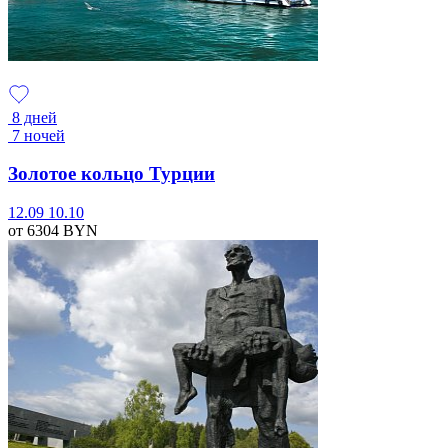
8 дней
7 ночей
Золотое кольцо Турции
12.09
10.10
от 6304
BYN