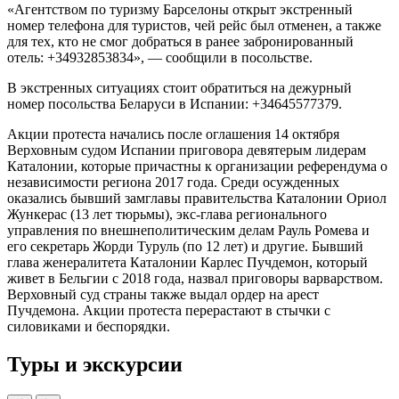
«Агентством по туризму Барселоны открыт экстренный
номер телефона для туристов, чей рейс был отменен, а также
для тех, кто не смог добраться в ранее забронированный
отель: +34932853834», — сообщили в посольстве.
В экстренных ситуациях стоит обратиться на дежурный
номер посольства Беларуси в Испании: +34645577379.
Акции протеста начались после оглашения 14 октября
Верховным судом Испании приговора девятерым лидерам
Каталонии, которые причастны к организации референдума о
независимости региона 2017 года. Среди осужденных
оказались бывший замглавы правительства Каталонии Ориол
Жункерас (13 лет тюрьмы), экс-глава регионального
управления по внешнеполитическим делам Рауль Ромева и
его секретарь Жорди Туруль (по 12 лет) и другие. Бывший
глава женералитета Каталонии Карлес Пучдемон, который
живет в Бельгии с 2018 года, назвал приговоры варварством.
Верховный суд страны также выдал ордер на арест
Пучдемона. Акции протеста перерастают в стычки с
силовиками и беспорядки.
Туры и экскурсии