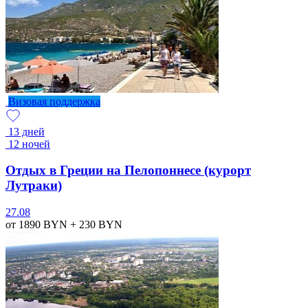
Визовая поддержка
13 дней
12 ночей
Отдых в Греции на Пелопоннесе (курорт
Лутраки)
27.08
от 1890
BYN
+ 230
BYN