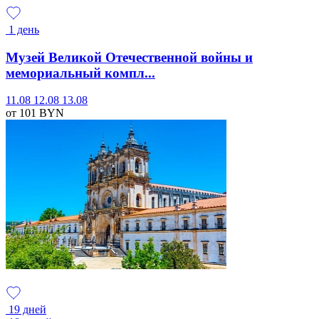
1 день
Музей Великой Отечественной войны и
мемориальный компл...
11.08
12.08
13.08
от 101
BYN
19 дней