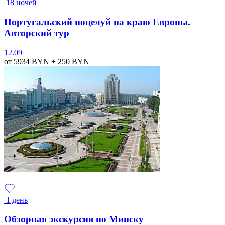
18 ночей
Португальский поцелуй на краю Европы.
Авторский тур
12.09
от 5934
BYN
+ 250
BYN
1 день
Обзорная экскурсия по Минску