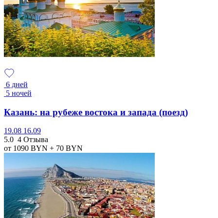
6 дней
5 ночей
Казань: на рубеже востока и запада (поезд)
19.08
16.09
5.0
4 Отзыва
от 1090
BYN
+ 70
BYN