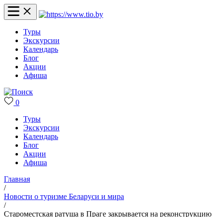
Туры
Экскурсии
Календарь
Блог
Акции
Афиша
0
Туры
Экскурсии
Календарь
Блог
Акции
Афиша
Главная
/
Новости о туризме Беларуси и мира
/
Староместская ратуша в Праге закрывается на реконструкцию