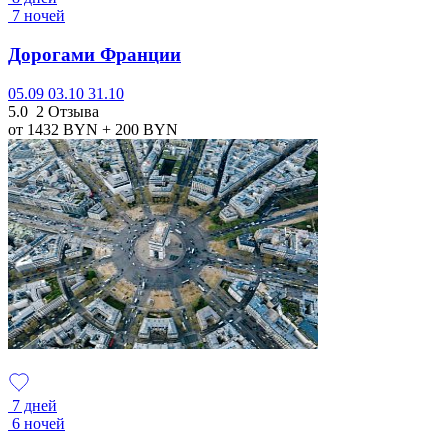
7 ночей
Дорогами Франции
05.09
03.10
31.10
5.0
2 Отзыва
от 1432
BYN
+ 200
BYN
7 дней
6 ночей