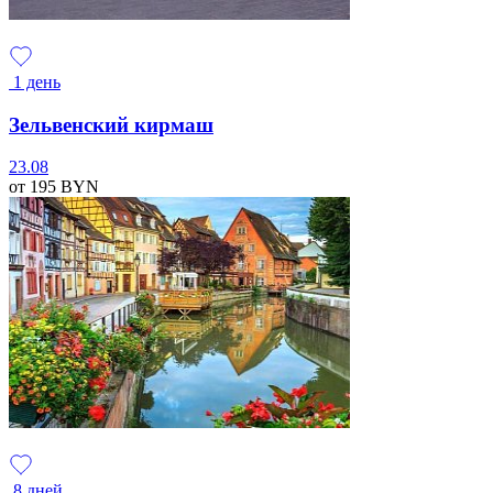
1 день
Зельвенский кирмаш
23.08
от 195
BYN
8 дней