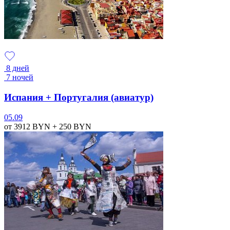
8 дней
7 ночей
Испания + Португалия (авиатур)
05.09
от 3912
BYN
+ 250
BYN