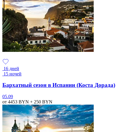
16 дней
15 ночей
Бархатный сезон в Испании (Коста Дорада)
05.09
от 4453
BYN
+ 250
BYN