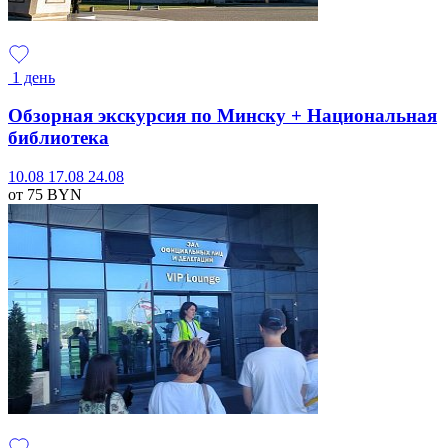
1 день
Обзорная экскурсия по Минску + Национальная
библиотека
10.08
17.08
24.08
от 75
BYN