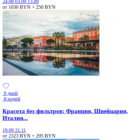
24.08
03.09
13.09
от 1030
BYN
+ 250
BYN
9 дней
8 ночей
Красота без фильтров: Франция, Швейцария,
Италия...
19.09
21.11
от 2323
BYN
+ 295
BYN