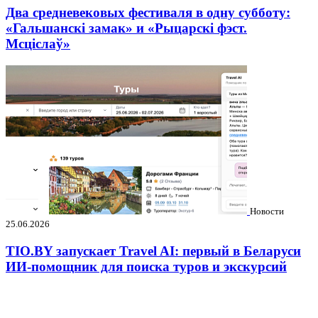
Два средневековых фестиваля в одну субботу:
«Гальшанскі замак» и «Рыцарскі фэст.
Мсціслаў»
Новости
25.06.2026
TIO.BY запускает Travel AI: первый в Беларуси
ИИ-помощник для поиска туров и экскурсий