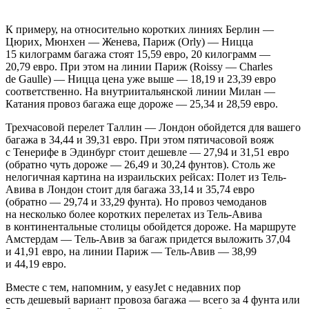
К примеру, на относительно коротких линиях Берлин —
Цюрих, Мюнхен — Женева, Париж (Orly) — Ницца
15 килограмм багажа стоят 15,59 евро, 20 килограмм —
20,79 евро. При этом на линии Париж (Roissy — Charles
de Gaulle) — Ницца цена уже выше — 18,19 и 23,39 евро
соответственно. На внутриитальянской линии Милан —
Катания провоз багажа еще дороже — 25,34 и 28,59 евро.
Трехчасовой перелет Таллин — Лондон обойдется для вашего
багажа в 34,44 и 39,31 евро. При этом пятичасовой вояж
с Тенерифе в Эдинбург стоит дешевле — 27,94 и 31,51 евро
(обратно чуть дороже — 26,49 и 30,24 фунтов). Столь же
нелогичная картина на израильских рейсах: Полет из Тель-
Авива в Лондон стоит для багажа 33,14 и 35,74 евро
(обратно — 29,74 и 33,29 фунта). Но провоз чемоданов
на несколько более коротких перелетах из Тель-Авива
в континентальные столицы обойдется дороже. На маршруте
Амстердам — Тель-Авив за багаж придется выложить 37,04
и 41,91 евро, на линии Париж — Тель-Авив — 38,99
и 44,19 евро.
Вместе с тем, напомним, у easyJet с недавних пор
есть дешевый вариант провоза багажа — всего за 4 фунта или