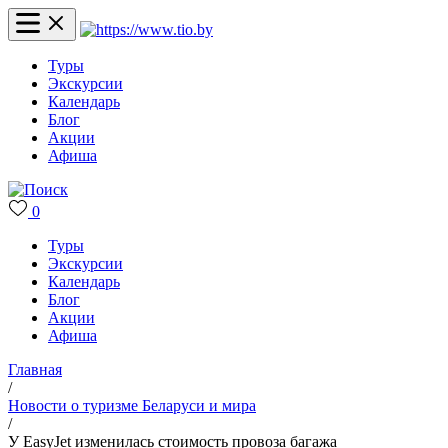
Туры
Экскурсии
Календарь
Блог
Акции
Афиша
0
Туры
Экскурсии
Календарь
Блог
Акции
Афиша
Главная
/
Новости о туризме Беларуси и мира
/
У EasyJet изменилась стоимость провоза багажа