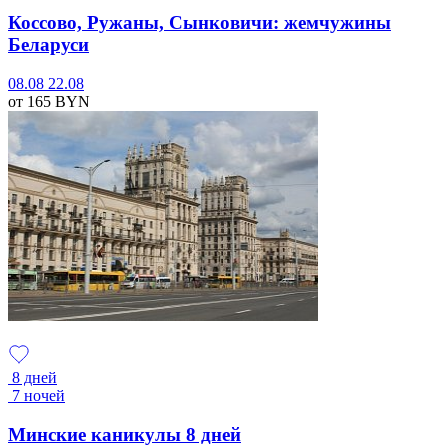
Коссово, Ружаны, Сынковичи: жемчужины
Беларуси
08.08
22.08
от 165
BYN
8 дней
7 ночей
Минские каникулы 8 дней