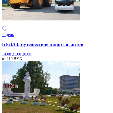
1 день
БЕЛАЗ: путешествие в мир гигантов
14.08
21.08
28.08
от 119
BYN