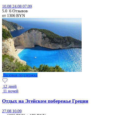
10.08
24.08
07.09
5.0
6 Отзывов
от 1306
BYN
Визовая поддержка
12 дней
11 ночей
Отдых на Эгейском побережье Греции
27.08
10.09