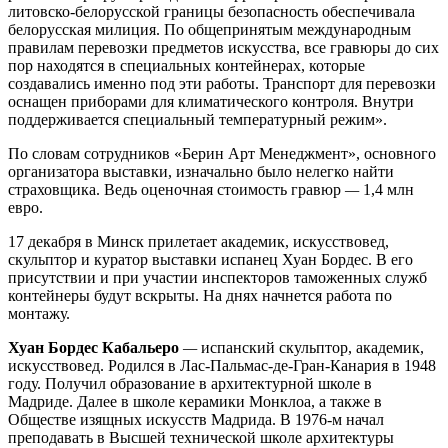
литовско-белорусской границы безопасность обеспечивала
белорусская милиция. По общепринятым международным
правилам перевозки предметов искусства, все гравюры до сих
пор находятся в специальных контейнерах, которые
создавались именно под эти работы. Транспорт для перевозки
оснащен приборами для климатического контроля. Внутри
поддерживается специальный температурный режим».
По словам сотрудников «Берин Арт Менеджмент», основного
организатора выставки, изначально было нелегко найти
страховщика. Ведь оценочная стоимость гравюр
—
1,4 млн
евро.
17 декабря в Минск прилетает академик, искусствовед,
скульптор и куратор выставки испанец Хуан Бордес. В его
присутствии и при участии инспекторов таможенных служб
контейнеры будут вскрыты. На днях начнется работа по
монтажу.
Хуан Бордес Кабальеро
—
испанский скульптор, академик,
искусствовед. Родился в Лас-Пальмас-де-Гран-Канария в 1948
году. Получил образование в архитектурной школе в
Мадриде. Далее в школе керамики Монклоа, а также в
Обществе изящных искусств Мадрида. В 1976-м начал
преподавать в Высшей технической школе архитектуры