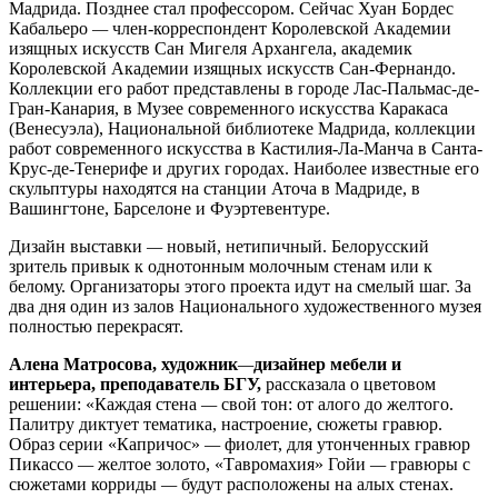
Мадрида. Позднее стал профессором. Сейчас Хуан Бордес
Кабальеро
—
член-корреспондент Королевской Академии
изящных искусств Сан Мигеля Архангела, академик
Королевской Академии изящных искусств Сан-Фернандо.
Коллекции его работ представлены в городе Лас-Пальмас-де-
Гран-Канария, в Музее современного искусства Каракаса
(Венесуэла), Национальной библиотеке Мадрида, коллекции
работ современного искусства в Кастилия-Ла-Манча в Санта-
Крус-де-Тенерифе и других городах. Наиболее известные его
скульптуры находятся на станции Аточа в Мадриде, в
Вашингтоне, Барселоне и Фуэртевентуре.
Дизайн выставки
—
новый, нетипичный. Белорусский
зритель привык к однотонным молочным стенам или к
белому. Организаторы этого проекта идут на смелый шаг. За
два дня один из залов Национального художественного музея
полностью перекрасят.
Алена Матросова, художник
—
дизайнер мебели и
интерьера, преподаватель БГУ,
рассказала о цветовом
решении: «Каждая стена
—
свой тон: от алого до желтого.
Палитру диктует тематика, настроение, сюжеты гравюр.
Образ серии «Капричос»
—
фиолет, для утонченных гравюр
Пикассо
—
желтое золото, «Тавромахия» Гойи
—
гравюры с
сюжетами корриды
—
будут расположены на алых стенах.