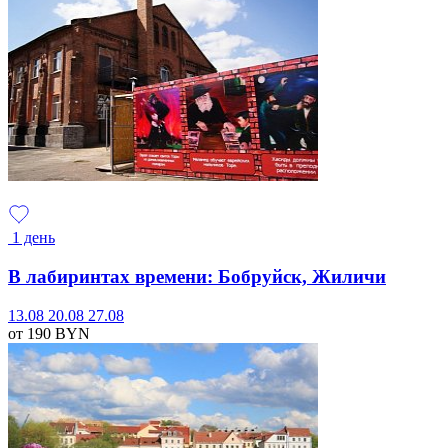
1 день
В лабиринтах времени: Бобруйск, Жиличи
13.08
20.08
27.08
от 190
BYN