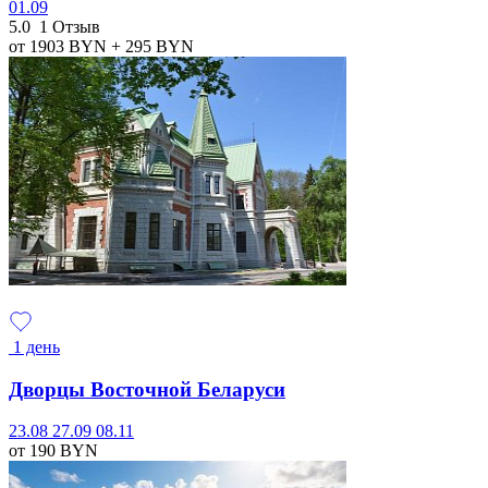
01.09
5.0
1 Отзыв
от 1903
BYN
+ 295
BYN
1 день
Дворцы Восточной Беларуси
23.08
27.09
08.11
от 190
BYN