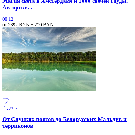
Магия света в Амстердаме и 1000 свечей Гауды.
Авторски...
08.12
от 2392
BYN
+ 250
BYN
1 день
От Слуцких поясов до Белорусских Мальдив и
терриконов