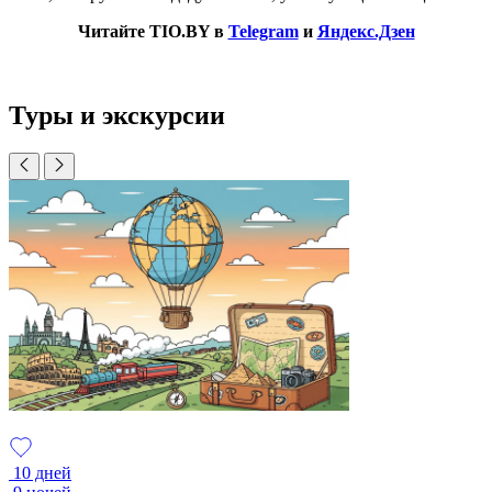
Читайте TIO.BY в
Telegram
и
Яндекс.Дзен
Туры и экскурсии
10 дней