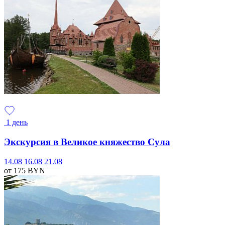
1 день
Экскурсия в Великое княжество Сула
14.08
16.08
21.08
от 175
BYN