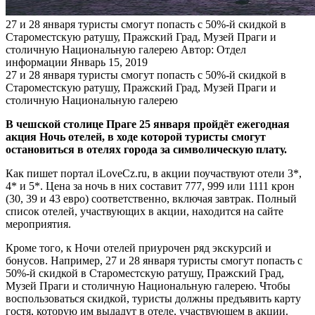
27 и 28 января туристы смогут попасть с 50%-й скидкой в
Староместскую ратушу, Пражский Град, Музей Праги и
столичную Национальную галерею
Автор: Отдел
информации
Январь 15, 2019
27 и 28 января туристы смогут попасть с 50%-й скидкой в
Староместскую ратушу, Пражский Град, Музей Праги и
столичную Национальную галерею
В чешской столице
Праге
25 января пройдёт ежегодная
акция Ночь отелей, в ходе которой туристы смогут
остановиться в отелях города за символическую плату.
Как пишет портал iLoveCz.ru, в акции поучаствуют отели 3*,
4* и 5*. Цена за ночь в них составит 777, 999 или 1111 крон
(30, 39 и 43 евро) соответственно, включая завтрак. Полный
список отелей, участвующих в акции, находится на сайте
мероприятия.
Кроме того, к Ночи отелей приурочен ряд экскурсий и
бонусов. Например, 27 и 28 января туристы смогут попасть с
50%-й скидкой в Староместскую ратушу, Пражский Град,
Музей Праги и столичную Национальную галерею. Чтобы
воспользоваться скидкой, туристы должны предъявить карту
гостя, которую им выдадут в отеле, участвующем в акции.