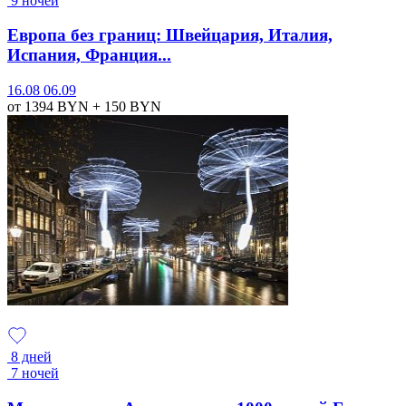
9 ночей
Европа без границ: Швейцария, Италия,
Испания, Франция...
16.08
06.09
от 1394
BYN
+ 150
BYN
8 дней
7 ночей