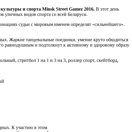
ультуры и спорта Minsk Street Gamez 2016.
В этот день
в уличных видов спорта со всей Беларуси.
оминациях судьи с мировым именем определят «сильнейшего».
слых. Жаркие танцевальные поединки, умение круто обходиться
кого равнодушным и подтолкнут к активному и здоровому образу
ный, стритбол 1 на 1 и 3 на 3, роллер спорт, скейтборд,
ый
дных.
К участию в этом