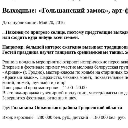
Выходные: «Гольшанский замок», арт-ф
Дата публикации:
Май 20, 2016
...Наконец-то пригрело солнце, поэтому предстоящие выход
или сходить куда-нибудь всей семьей.
Например, большой интерес ежегодно вызывает традицион
Гостей праздника научат танцевать средневековые танцы, х
Ровно в полдень мероприятие откроют исторические персонажи
Впервые в фестивале примет участие молодая белорусская гру
«Аридан» (г. Гродно), мастер-классы по ходьбе на старинных 
«Красный замок», шаржисты, чеканка монет, показательные п
копий, ножей, лучный тир и пр.
Площадка «Город мастеров» – 11.00 –20.00
Выставка-продажа сувенирной продукции, мастер-классы по д
Завершится фестиваль огненным шоу.
Где:
Гольшаны Ошмянского района Гродненской области
Вход: взрослый – 280 000 бел. руб., детский – 180 000 бел. руб.