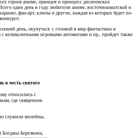
всех героев аниме, принцев и принцесс диснеевских
сего один день в году любители аниме, восточноазиатской и
араоке, фан-арт, клипы и другие, каждая из которых будет по-
конкурсе.
сенний день, окунуться с головой в мир фантастики и
а с великолепными игровыми автоматами и пр., пройдет также
к в честь святого
ому относились с
икам, где священник
тно служили молебны,
 Богдана Березкина,