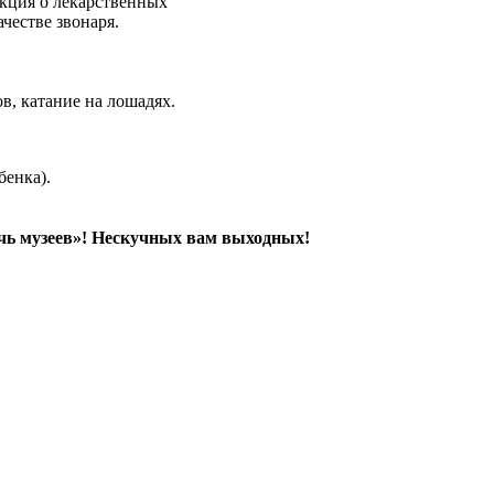
екция о лекарственных
честве звонаря.
в, катание на лошадях.
бенка).
очь музеев»! Нескучных вам выходных!