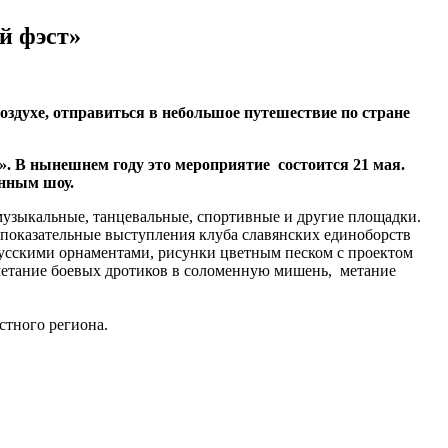
й фэст»
оздухе, отправиться в небольшое путешествие по стране
».
В нынешнем году это мероприятие состоится 21 мая.
енным шоу.
музыкальные, танцевальные, спортивные и другие площадки.
и показательные выступления клуба славянских единоборств
лорусскими орнаментами, рисунки цветным песком с проектом
метание боевых дротиков в соломенную мишень, метание
стного региона.