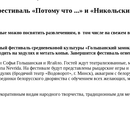
естиваль «Потому что ...» и «Никольски
ные можно посвятить развлечениям, в том числе на свежем в
ный фестиваль средневековой культуры «Гольшанский замок
одить на ходулях и метать копья. Завершится фестиваль огн
 Софья Гольшанская и Ягайло. Гостей ждут театрализованные, 
ппа Nevrida. На фестивале будут представлены рыцарские игры 
ходулях (бродячий театр «Водоворот», г. Минск), аквагрим с бе
оединки белорусского дворянства с обучением всех желающих, 
екоративным видам народного творчества, традиционным для ме