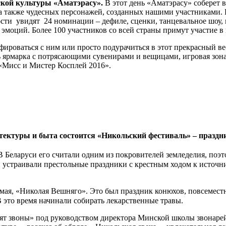
ской культуры «Аматэрасу».
В этот день «Аматэрасу» соберет 
а также чудесных персонажей, созданных нашими участниками. В
сти увидят 24 номинации – дефиле, сценки, танцевальное шоу, к
эмоций. Более 100 участников со всей страны примут участие в 
ироваться с ним или просто подурачиться в этот прекрасный ве
ть ярмарка с потрясающими сувенирами и вещицами, игровая зон
«Мисс и Мистер Косплей 2016».
итектуры и быта состоится «Никольский фестиваль»
–
праздни
 Беларуси его считали одним из покровителей земледелия, поэт
, устраивали престольные праздники с крестным ходом к источн
 мая, «Николая Вешняго». Это был праздник конюхов, повсемес
В это время начинали собирать лекарственные травы.
нят звоны» под руководством директора Минской школы звонарей