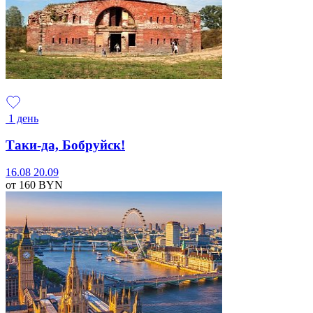
1 день
Таки-да, Бобруйск!
16.08
20.09
от 160
BYN