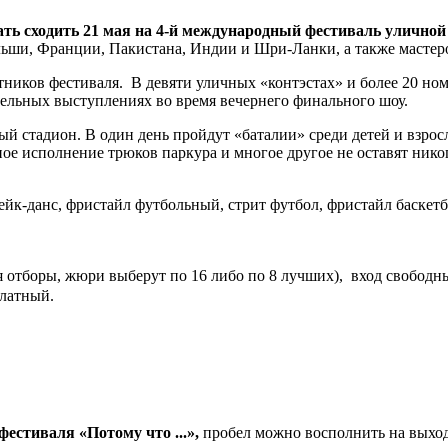
 сходить 21 мая на 4-й международный фестиваль уличной к
ьши, Франции, Пакистана, Индии и Шри-Ланки, а также мастеро
тников фестиваля. В девяти уличных «контэстах» и более 20 н
ельных выступлениях во время вечернего финального шоу.
ный стадион. В один день пройдут «баталии» среди детей и взро
зное исполнение трюков паркура и многое другое не оставят ни
-данс, фристайл футбольный, стрит футбол, фристайл баскетболь
 отборы, жюри выберут по 16 либо по 8 лучших), вход свободн
платный.
фестиваля «Потому что ...»,
пробел можно восполнить на выхо