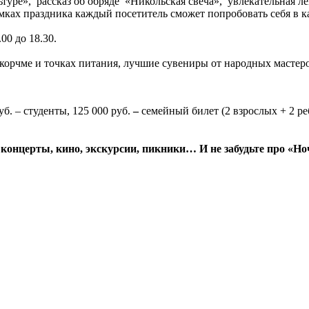
туре», рассказ об обряде «Никольская свеча», увлекательная л
мках праздника каждый посетитель сможет попробовать себя в ка
00 до 18.30.
корчме и точках питания, лучшие сувениры от народных мастеро
уб.
– студенты,
125 000 руб.
–
семейный билет (2 взрослых + 2 ре
 концерты, кино, экскурсии, пикники… И не забудьте про «Н