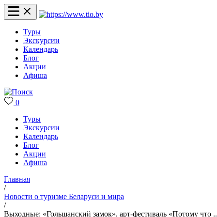
Туры
Экскурсии
Календарь
Блог
Акции
Афиша
0
Туры
Экскурсии
Календарь
Блог
Акции
Афиша
Главная
/
Новости о туризме Беларуси и мира
/
Выходные: «Гольшанский замок», арт-фестиваль «Потому что ..