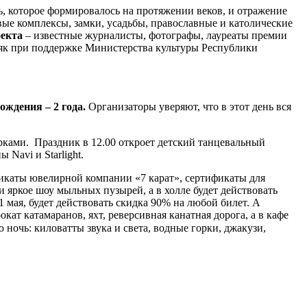
ь, которое формировалось на протяжении веков, и отражение
вые комплексы, замки, усадьбы, православные и католические
екта
– известные журналисты, фотографы, лауреаты премии
як при поддержке Министерства культуры Республики
ождения – 2 года.
Организаторы уверяют, что в этот день вся
арками. Праздник в 12.00 откроет детский танцевальный
Navi и Starlight.
ификаты ювелирной компании «7 карат», сертификаты для
 яркое шоу мыльных пузырей, а в холле будет действовать
 мая, будет действовать скидка 90% на любой билет. А
ат катамаранов, яхт, реверсивная канатная дорога, а в кафе
 ночь: киловатты звука и света, водные горки, джакузи,