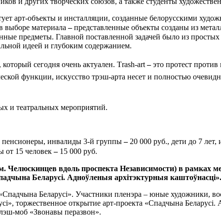
ков и других творческих союзов, а также студенты художестве
нтует арт-объекты и инсталляции, созданные белорусскими худо
 в выборе материала
–
представленные объекты созданы из металла
анные предметы.
Главной поставленной задачей было из простых
альной идеей и глубоким содержанием.
, который сегодня очень актуален.
Тrash-art
–
это протест против
ческой функции, искусство трэш-арта несет и полностью очевид
ых и театральных мероприятий.
, пенсионеры, инвалиды 3-й группы
–
20 000 руб., дети до 7 лет,
ы от 15 человек
–
15 000 руб.
 им. Челюскинцев вдоль проспекта Независимости) в рамках 
Спадчына Беларусі. Адноўленыя архітэктурныя каштоўнасці»
«Спадчына Беларусі». Участники пленэра – юные художники, в
сі», торжественное открытие арт-проекта «Спадчына Беларусі.
флэш-моб «Звонавы перазвон».