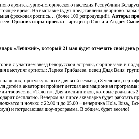
нного архитектурно-исторического наследия Республики Беларус
астоящее время. На выставке будут представлены дворцово-парко
ьная фресковая роспись… (более 100 репродукций).
Авторы про
сеев.
Организаторы проекта
– арт-центр Ольги и Андрея Смол
апарк «Лебяжий», который 21 мая будет отмечать свой день р
тории с участием звезд белорусской эстрады, сюрпризами и под
я выступят артисты: Лариса Грибалева, певец Дядя Ваня, группы 
на двоих, прогулку на яхте для всей семьи до 8 человек, серт
ля детей в акватории пройдет детская анимационная программа и
ии творчества «Талент». Для именинников, которые родились 21
рит бесплатно. Вечером на пирсе аквапарка будет работать прок
олжатся и ночью: с 22.00 и до 05.00
–
вечеринка Hola, Ibiza
.
Всю
 саун) и потрясающая шоу-программа. В общем, будет весело!