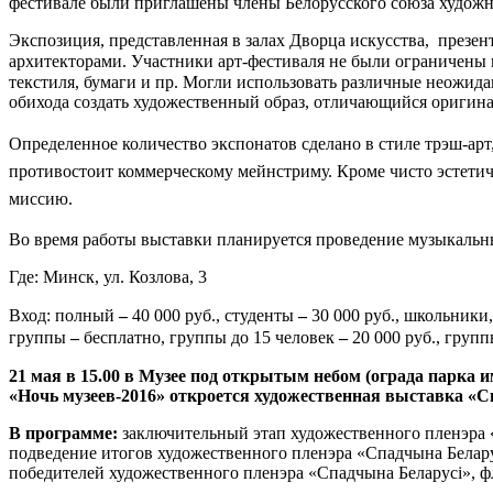
фестивале были приглашены члены Белорусского союза художни
Экспозиция, представленная в залах Дворца искусства, презе
архитекторами. Участники арт-фестиваля не были ограничены
текстиля, бумаги и пр. Могли использовать различные неожид
обихода создать художественный образ, отличающийся оригин
Определенное количество экспонатов сделано в стиле трэш-арт
противостоит коммерческому мейнстриму.
Кроме чисто эстети
миссию.
Во время работы выставки планируется проведение музыкальн
Где: Минск, ул. Козлова, 3
Вход: полный
–
40 000 руб., студенты
–
30 000 руб., школьники
группы
–
бесплатно, группы до 15 человек
–
20 000 руб., групп
21 мая в 15.00 в Музее под открытым небом (ограда парка
«Ночь музеев-2016» откроется художественная выставка «
В программе:
заключительный этап художественного пленэра 
подведение итогов художественного пленэра «Спадчына Белару
победителей художественного пленэра «Спадчына Беларусі», 