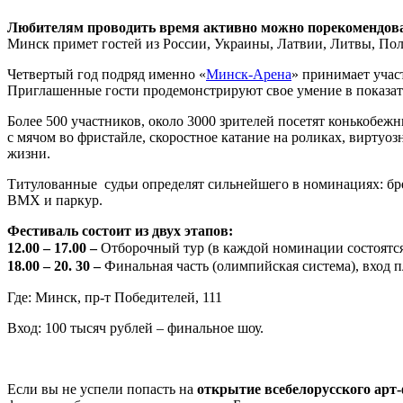
Любителям проводить время активно можно порекомендовать
Минск примет гостей из России, Украины, Латвии, Литвы, Пол
Четвертый год подряд именно «
Минск-Арена
» принимает учас
Приглашенные гости продемонстрируют свое умение в показат
Более 500 участников, около 3000 зрителей посетят конькобеж
с мячом во фристайле, скоростное катание на роликах, виртуо
жизни.
Титулованные судьи определят сильнейшего в номинациях: брейк
BMX и паркур.
Фестиваль состоит из двух этапов:
12.00 – 17.00
–
Отборочный тур (в каждой номинации состоятся
18.00 – 20. 30
–
Финальная часть (олимпийская система), вход 
Где: Минск, пр-т Победителей, 111
Вход: 100 тысяч рублей – финальное шоу.
Если вы не успели попасть на
открытие всебелорусского арт-