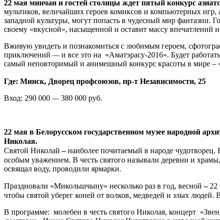
22 мая минчан и гостей столицы ждет пятый конкурс азиат
мультиков, величайших героев комиксов и компьютерных игр, 
западной культуры, могут попасть в чудесный мир фантазии. Го
своему «вкусной», насыщенной и оставит массу впечатлений и 
Вживую увидеть и познакомиться с любимым героем, сфотограф
приключений
—
и все это на «Аматэрасу-2016». Будет работа
самый неповторимый и анимешный конкурс красоты в мире – 
Где: Минск, Дворец профсоюзов, пр-т Независимости, 25
Вход: 290 000
—
380 000 руб.
22 мая в Белорусском государственном музее народной арх
Николая.
Святой Николай
–
наиболее почитаемый в народе чудотворец. В
особым уважением. В честь святого называли деревни и храмы
освящал воду, проводили ярмарки.
Праздновали «Микольшчыну» несколько раз в год, весной
–
22
чтобы святой уберег коней от волков, медведей и злых людей. 
В программе: молебен в честь святого Николая, концерт «Зве