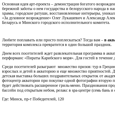
Основная идея арт-проекта – демонстрация богатого возрожде
бережной заботы о нем государства и белорусского народа в н
храмы, городские ратуши, восстановленные интерьеры, уникал
«За духовное возрождение» Олег Лукашевич и Александр Алек
Беларусь и Минского городского исполнительного комитета.
Любите поплавать или просто поплескаться? Тогда вам –
в акв
территория комплекса превратится в один большой праздник.
Днем всех посетителей ждет развлекательная программа в аква
перформанс «Пираты Карибского моря». Для гостей в течение дн
Среди посетителей разыграют множество призов: тур в Грецию 
взрослых и детей в акваторию и еще множество приятностей. Д
детская выставка больших поздравительных открыток от академ
фотоцентр акватории при покупке одной фотографии вторую пода
будет действовать расширенное гриль-меню. Празднования прод
бассейн под открытым небом, релакс в spa-центре (семь бань и
Где: Минск, пр-т Победителей, 120