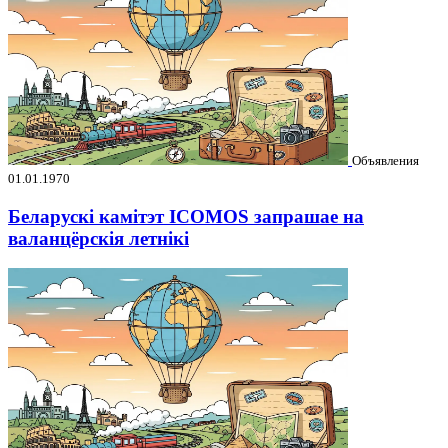
Объявления
01.01.1970
Беларускі камітэт ICOMOS запрашае на
валанцёрскія летнікі