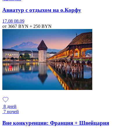
Авиатур с отдыхом на о.Корфу
17.08
08.09
от 3667
BYN
+ 250
BYN
8 дней
7 ночей
Вне конкуренции: Франция + Швейцария