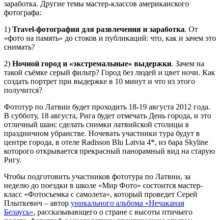
заработка. Другие темы мастер-классов американского
фотографа:
1)
Travel-фотография для развлечения и заработка
. От
«фото на память» до стоков и публикаций: что, как и зачем это
снимать?
2)
Ночной город и «экстремальные» выдержки
. Зачем на
такой съёмке серый фильтр? Город без людей и цвет ночи. Как
создать портрет при выдержке в 10 минут и что из этого
получится?
Фототур по Латвии будет проходить 18-19 августа 2012 года.
В субботу, 18 августа, Рига будет отмечать День города, и это
отличный шанс сделать снимки латвийской столицы в
праздничном убранстве. Ночевать участники тура будут в
центре города, в отеле Radisson Blu Latvia 4*, из бара Skyline
которого открывается прекрасный панорамный вид на старую
Ригу.
Чтобы подготовить участников фототура по Латвии, за
неделю до поездки в школе «Мир Фото» состоится мастер-
класс «Фотосъемка с самолета», который проведет Серей
Плыткевич – автор
уникального альбома «Нечаканая
Белаусь»
, рассказывающего о стране с высоты птичьего