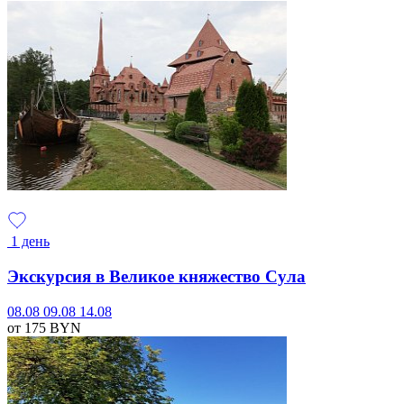
1 день
Экскурсия в Великое княжество Сула
08.08
09.08
14.08
от 175
BYN