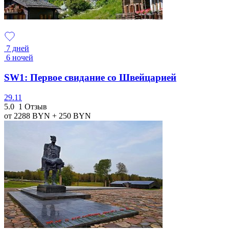
7 дней
6 ночей
SW1: Первое свидание со Швейцарией
29.11
5.0
1 Отзыв
от 2288
BYN
+ 250
BYN