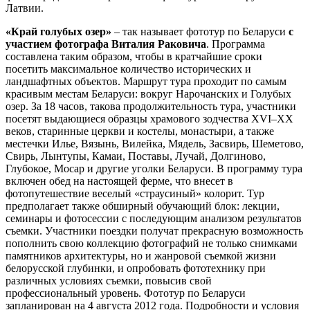
Латвии.
«Край голубых озер»
– так называет фототур по Беларуси
с
участием фотографа Виталия Раковича
. Программа
составлена таким образом, чтобы в кратчайшие сроки
посетить максимальное количество исторических и
ландшафтных объектов. Маршрут тура проходит по самым
красивым местам Беларуси: вокруг Нарочанских и Голубых
озер. За 18 часов, такова продолжительность тура, участники
посетят выдающиеся образцы храмового зодчества XVI–XX
веков, старинные церкви и костелы, монастыри, а также
местечки Илье, Вязынь, Вилейка, Мядель, Засвирь, Шеметово,
Свирь, Лынтупы, Камаи, Поставы, Лучай, Долгиново,
Глубокое, Мосар и другие уголки Беларуси. В программу тура
включен обед на настоящей ферме, что внесет в
фотопутешествие веселый «страусиный» колорит. Тур
предполагает также обширный обучающий блок: лекции,
семинары и фотосессии с последующим анализом результатов
съемки. Участники поездки получат прекрасную возможность
пополнить свою коллекцию фотографий не только снимками
памятников архитектуры, но и жанровой съемкой жизни
белорусской глубинки, и опробовать фототехнику при
различных условиях съемки, повысив свой
профессиональный уровень. Фототур по Беларуси
запланирован на 4 августа 2012 года. Подробности и условия