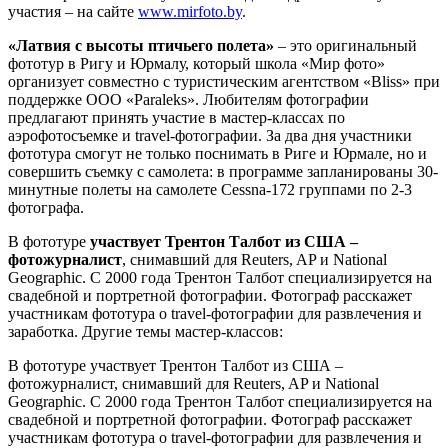
участия – на сайте
www.mirfoto.by
.
«Латвия с высоты птичьего полета»
– это оригинальный
фототур в Ригу и Юрмалу, который школа «Мир фото»
организует совместно с туристическим агентством «Bliss» при
поддержке ООО «Paraleks». Любителям фотографии
предлагают принять участие в мастер-классах по
аэрофотосъемке и travel-фотографии. За два дня участники
фототура смогут не только поснимать в Риге и Юрмале, но и
совершить съемку с самолета: в программе запланированы 30-
минутные полеты на самолете Cessna-172 группами по 2-3
фотографа.
В фототуре
участвует Трентон Талбот из США –
фотожурналист
, снимавший для Reuters, AP и National
Geographic. С 2000 года Трентон Талбот специализируется на
свадебной и портретной фотографии. Фотограф расскажет
участникам фототура о travel-фотографии для развлечения и
заработка. Другие темы мастер-классов:
В фототуре участвует Трентон Талбот из США –
фотожурналист, снимавший для Reuters, AP и National
Geographic. С 2000 года Трентон Талбот специализируется на
свадебной и портретной фотографии. Фотограф расскажет
участникам фототура о travel-фотографии для развлечения и