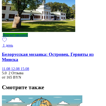
Впечатляющий
1 день
Белорусская мозаика: Островец, Гервяты из
Минска
11.08
12.08
15.08
5.0
2 Отзыва
от 165
BYN
Смотрите также