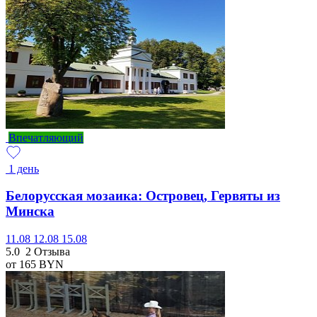
Впечатляющий
1 день
Белорусская мозаика: Островец, Гервяты из
Минска
11.08
12.08
15.08
5.0
2 Отзыва
от 165
BYN