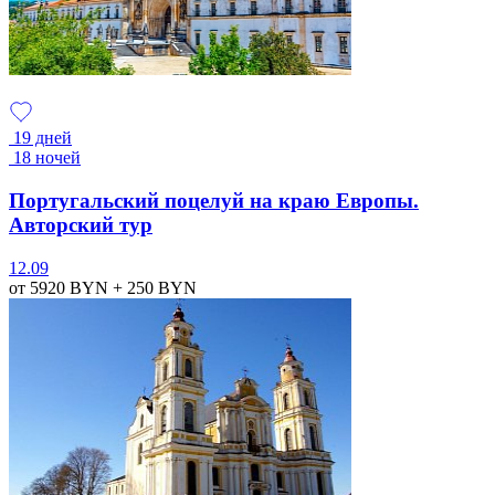
19 дней
18 ночей
Португальский поцелуй на краю Европы.
Авторский тур
12.09
от 5920
BYN
+ 250
BYN