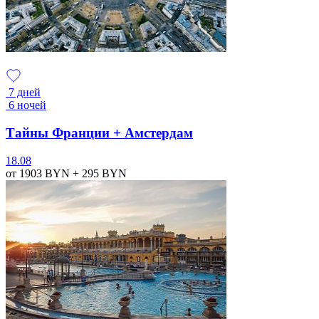
7 дней
6 ночей
Тайны Франции + Амстердам
18.08
от 1903
BYN
+ 295
BYN