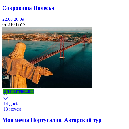
Сокровища Полесья
22.08
26.09
от 210
BYN
Впечатляющий
14 дней
13 ночей
Моя мечта Португалия. Авторский тур