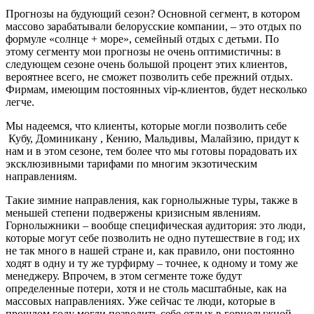
Прогнозы на будующий сезон? Основной сегмент, в котором
массово зарабатывали белорусские компании, – это отдых по
формуле «солнце + море», семейный отдых с детьми. По
этому сегменту мои прогнозы не очень оптимистичны: в
следующем сезоне очень большой процент этих клиентов,
вероятнее всего, не сможет позволить себе прежний отдых.
Фирмам, имеющим постоянных vip-клиентов, будет несколько
легче.
Мы надеемся, что клиенты, которые могли позволить себе
Кубу, Доминикану , Кению, Мальдивы, Малайзию, придут к
нам и в этом сезоне, тем более что мы готовы порадовать их
эксклюзивными тарифами по многим экзотическим
направлениям.
Такие зимние направления, как горнолыжные туры, также в
меньшей степени подвержены кризисным явлениям.
Горнолыжники – вообще специфическая аудитория: это люди,
которые могут себе позволить не одно путешествие в год; их
не так много в нашей стране и, как правило, они постоянно
ходят в одну и ту же турфирму – точнее, к одному и тому же
менеджеру. Впрочем, в этом сегменте тоже будут
определенные потери, хотя и не столь масштабные, как на
массовых направлениях. Уже сейчас те люди, которые в
прошлом году могли позволить себе отдых в горнолыжной