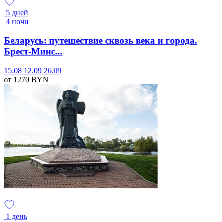
5 дней
4 ночи
Беларусь: путешествие сквозь века и города.
Брест-Минс...
15.08
12.09
26.09
от 1270
BYN
1 день