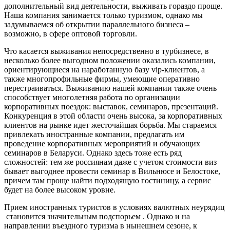
дополнительный вид деятельности, выживать гораздо проще.
Наша компания занимается только туризмом, однако мы
задумываемся об открытии параллельного бизнеса –
возможно, в сфере оптовой торговли.
Что касается выживания непосредственно в турбизнесе, в
несколько более выгодном положении оказались компании,
ориентирующиеся на наработанную базу vip-клиентов, а
также многопрофильные фирмы, умеющие оперативно
перестраиваться. Выживанию нашей компании также очень
способствует многолетняя работа по организации
корпоративных поездок: выставок, семинаров, презентаций.
Конкуренция в этой области очень высока, за корпоративных
клиентов на рынке идет жесточайшая борьба. Мы стараемся
привлекать иностранные компании, предлагать им
проведение корпоративных мероприятий и обучающих
семинаров в Беларуси. Однако здесь тоже есть ряд
сложностей: тем же россиянам даже с учетом стоимости виз
бывает выгоднее провести семинар в Вильнюсе и Белостоке,
причем там проще найти подходящую гостиницу, а сервис
будет на более высоком уровне.
Прием иностранных туристов в условиях валютных неурядиц
становится значительным подспорьем . Однако и на
направлении въездного туризма в нынешнем сезоне, к