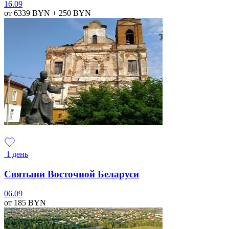
16.09
от 6339
BYN
+ 250
BYN
1 день
Святыни Восточной Беларуси
06.09
от 185
BYN