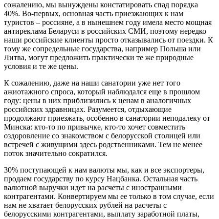
сожалению, мы вынуждены констатировать спад порядка
40%. Во-первых, основная часть приезжающих к нам
туристов – россияне, а в нынешнем году имела место мощная
антиреклама Беларуси в российских СМИ, поэтому нередко
наши российские клиенты просто отказывались от поездки. К
тому же сопредельные государства, например Польша или
Литва, могут предложить практически те же природные
условия и те же цены.
К сожалению, даже на наши санатории уже нет того
ажиотажного спроса, который наблюдался еще в прошлом
году: цены в них приблизились к ценам в аналогичных
российских здравницах. Разумеется, отдыхающие
продолжают приезжать, особенно в санатории неподалеку от
Минска: кто-то по привычке, кто-то хочет совместить
оздоровление со знакомством с белорусской столицей или
встречей с живущими здесь родственниками. Тем не менее
поток значительно сократился.
30% поступающей к нам валюты мы, как и все экспортеры,
продаем государству по курсу Нацбанка. Остальная часть
валютной выручки идет на расчеты с иностранными
контрагентами. Конвертируем мы ее только в том случае, если
нам не хватает белорусских рублей на расчеты с
белорусскими контрагентами, выплату заработной платы,