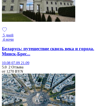
5 дней
4 ночи
Беларусь: путешествие сквозь века и города.
Минск-Брес...
10.08
07.09
21.09
5.0
2 Отзыва
от 1270
BYN