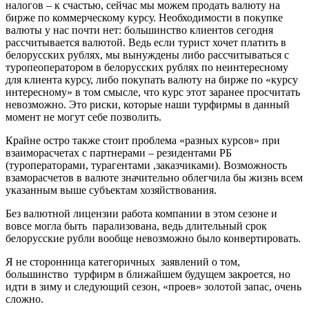
налогов – к счастью, сейчас мы можем продать валюту на
бирже по коммерческому курсу. Необходимости в покупке
валюты у нас почти нет: большинство клиентов сегодня
рассчитывается валютой. Ведь если турист хочет платить в
белорусских рублях, мы вынуждены либо рассчитываться с
туропеоператором в белорусских рублях по неинтересному
для клиента курсу, либо покупать валюту на бирже по «курсу
интересному» в том смысле, что курс этот заранее просчитать
невозможно. Это риски, которые наши турфирмы в данный
момент не могут себе позволить.
Крайне остро также стоит проблема «разных курсов» при
взаиморасчетах с партнерами – резидентами РБ
(туроператорами, турагентами ,заказчиками). Возможность
взаморасчетов в валюте значительно облегчила бы жизнь всем
указанным выше субъектам хозяйствования.
Без валютной лицензии работа компании в этом сезоне и
вовсе могла быть парализована, ведь длительный срок
белорусские рубли вообще невозможно было конвертировать.
Я не сторонница категоричных заявлений о том,
большинство турфирм в ближайшем будущем закроется, но
идти в зиму и следующий сезон, «проев» золотой запас, очень
сложно.