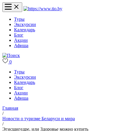
Туры
Экскурсии
Календарь
Блог
Акции
Афиша
0
Туры
Экскурсии
Календарь
Блог
Акции
Афиша
Главная
/
Новости о туризме Беларуси и мира
/
Эгисшигедре, или Здоровье можно купить