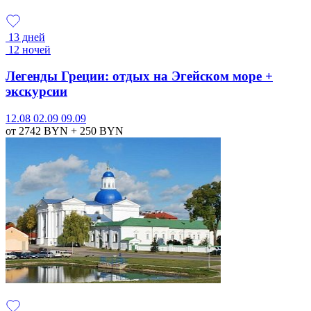
13 дней
12 ночей
Легенды Греции: отдых на Эгейском море +
экскурсии
12.08
02.09
09.09
от 2742
BYN
+ 250
BYN