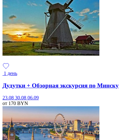
1 день
Дудутки + Обзорная экскурсия по Минску
23.08
30.08
06.09
от 170
BYN