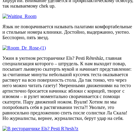
хирургии. Внимание уделяется и профилактическому осмотру,
так называемому chek up.
Язык не поворачивается называть палатами комфортабельные
и стильные номера клиники. Достойно, выдержанно, уютно.
Бесспорно, пять звезд.
Ужин в уютном ресторанчике Els? Pesti Rétesház, главная
специализация которого – штрудель. К нам выходит повар,
посыпает льняную скатерть мукой и начинает представление:
за считанные минуты небольшой кусочек теста оказывается
растянут на всю поверхность стола. Да так тонко, что через
него можно читать газету! Уверенными движениями на тесто
артистично бросается начинка: яблоки с корицей, творог с
изюмом – и рулет моментально сворачивается с помощи
скатерти. Пару движений ножом. Вуаля! Хотим ли мы
попробовать себя в растягивании теста?! Увольте, это
равносильно предложению спеть после солистки Ла Скала!
Но журналисты, вернее, журналистки, берут удар на себя.