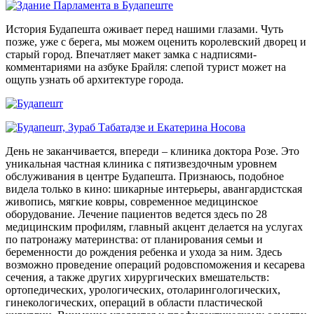
История Будапешта оживает перед нашими глазами. Чуть
позже, уже с берега, мы можем оценить королевский дворец и
старый город. Впечатляет макет замка с надписями-
комментариями на азбуке Брайля: слепой турист может на
ощупь узнать об архитектуре города.
День не заканчивается, впереди – клиника доктора Розе. Это
уникальная частная клиника с пятизвездочным уровнем
обслуживания в центре Будапешта. Признаюсь, подобное
видела только в кино: шикарные интерьеры, авангардистская
живопись, мягкие ковры, современное медицинское
оборудование. Лечение пациентов ведется здесь по 28
медицинским профилям, главный акцент делается на услугах
по патронажу материнства: от планирования семьи и
беременности до рождения ребенка и ухода за ним. Здесь
возможно проведение операций родовспоможения и кесарева
сечения, а также других хирургических вмешательств:
ортопедических, урологических, отоларингологических,
гинекологических, операций в области пластической