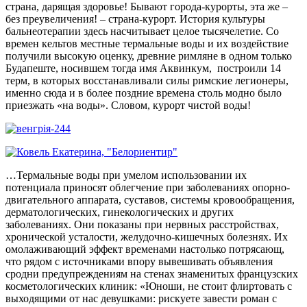
страна, дарящая здоровье! Бывают города-курорты, эта же –
без преувеличения! – страна-курорт. История культуры
бальнеотерапии здесь насчитывает целое тысячелетие. Со
времен кельтов местные термальные воды и их воздействие
получили высокую оценку, древние римляне в одном только
Будапеште, носившем тогда имя Аквинкум, построили 14
терм, в которых восстанавливали силы римские легионеры,
именно сюда и в более поздние времена столь модно было
приезжать «на воды». Словом, курорт чистой воды!
…Термальные воды при умелом использовании их
потенциала приносят облегчение при заболеваниях опорно-
двигательного аппарата, суставов, системы кровообращения,
дерматологических, гинекологических и других
заболеваниях. Они показаны при нервных расстройствах,
хронической усталости, желудочно-кишечных болезнях. Их
омолаживающий эффект временами настолько потрясающ,
что рядом с источниками впору вывешивать объявления
сродни предупреждениям на стенах знаменитых французских
косметологических клиник: «Юноши, не стоит флиртовать с
выходящими от нас девушками: рискуете завести роман с