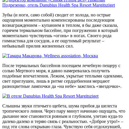
Зубы (и ноги, само собой) сводит от холода, но острые
ощущения моментально компенсированы последующим
вознаграждением – купанием в теплом, я бы даже сказала,
горячем термальном бассейне, при погружении в который
моментально чувствуешь «огонь» в ногах. Своего рода
гимнастика для сосудов, а ее ощутимый результат –
небывалый прилив жизненных сил.
После термальных бассейнов посещаем лечебную пещеру с
солью Мертвого моря, я давно намеревалась получить
подобные впечатления. Лежим, укрытые теплыми одеялами,
свет приглушен, лишь в ритме сердцебиения мерцают
разноцветные лампочки да «на небе» зажглись «звездочки».
Слышны звуки птичьего щебета, шума прибоя да шелеста
тропического ливня. Через пару минут начинаю ощущать, что
дыхание мое становится ровным и глубоким, улетаю куда-то
далеко-далеко и теряю связь с реальностью. «Доброе утро!» –
под эти слова открываю глаза. Чувствую себя отдохнувшей,