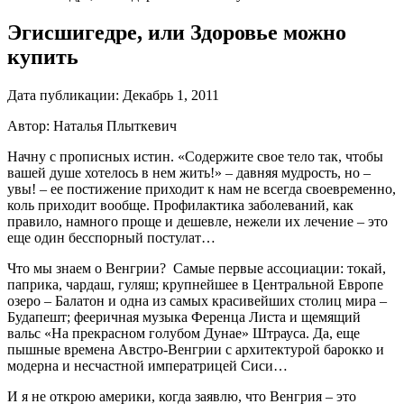
Эгисшигедре, или Здоровье можно
купить
Дата публикации:
Декабрь 1, 2011
Автор: Наталья Плыткевич
Начну с прописных истин. «Содержите свое тело так, чтобы
вашей душе хотелось в нем жить!» – давняя мудрость, но –
увы! – ее постижение приходит к нам не всегда своевременно,
коль приходит вообще. Профилактика заболеваний, как
правило, намного проще и дешевле, нежели их лечение – это
еще один бесспорный постулат…
Что мы знаем о Венгрии? Самые первые ассоциации: токай,
паприка, чардаш, гуляш; крупнейшее в Центральной Европе
озеро – Балатон и одна из самых красивейших столиц мира –
Будапешт; фееричная музыка Ференца Листа и щемящий
вальс «На прекрасном голубом Дунае» Штрауса. Да, еще
пышные времена Австро-Венгрии с архитектурой барокко и
модерна и несчастной императрицей Сиси…
И я не открою америки, когда заявлю, что Венгрия – это