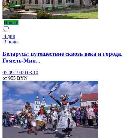
Новый
4 дня
3 ночи
Беларусь: путешествие сквозь века и города.
Гомель-Мин...
05.09
19.09
03.10
от 955
BYN