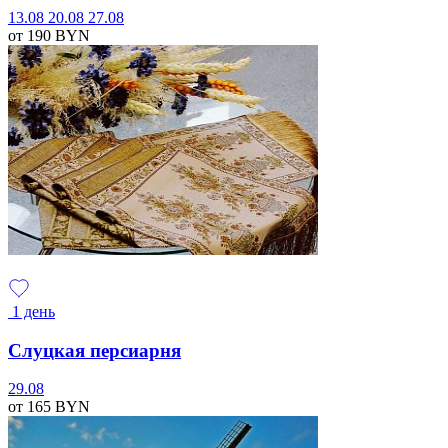
13.08
20.08
27.08
от 190
BYN
1 день
Слуцкая персиарня
29.08
от 165
BYN