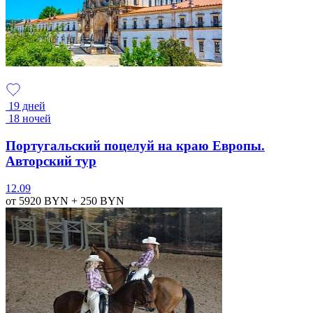
19 дней
18 ночей
Португальский поцелуй на краю Европы.
Авторский тур
12.09
от 5920
BYN
+ 250
BYN