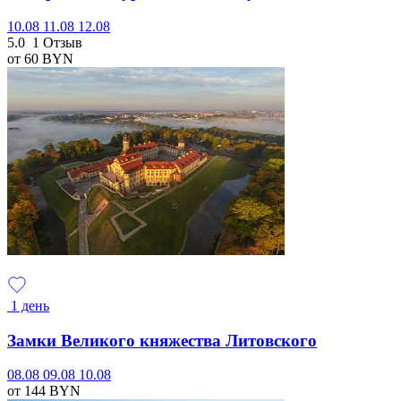
10.08
11.08
12.08
5.0
1 Отзыв
от 60
BYN
1 день
Замки Великого княжества Литовского
08.08
09.08
10.08
от 144
BYN