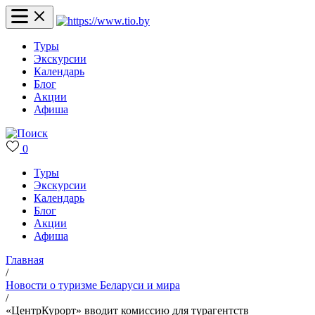
Туры
Экскурсии
Календарь
Блог
Акции
Афиша
0
Туры
Экскурсии
Календарь
Блог
Акции
Афиша
Главная
/
Новости о туризме Беларуси и мира
/
«ЦентрКурорт» вводит комиссию для турагентств