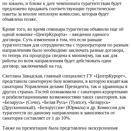
по хоккею, и ближе к дате чемпионата турагентствам будет
предложено продавать соответствующие туристические
пакеты за вполне неплохую комиссию, которая будет
объявлена позже.
Кроме того, во время семинара турагентам объявили еще об
одной новинке «ЦентрКурорта» – введении единого
договора. Суть изменения в том, что если раньше
турагентствам для сотрудничества с туроператором по разным
направлениям было необходимо заключать разные договора,
то теперь эта процедура сведена к минимуму, так как для
работы по всем направлениям будет действовать один
договор, заключаемый на год.
Светлана Завадская, главный специалист ГУ «ЦентрКурорт»,
представила санаторную базу компании, в которую входят как
санатории Управления делами Президента, так и здравницы в
других странах. Гостей познакомили с санаторно-курортными
и реабилитационными возможностями таких санаториев, как
«Беларусь» (Сочи), «Белая Русь» (Туапсе), «Беларусь»
(Друскининкай), «Белоруссия» (Юрмала) и др. Комиссия для
турагентств по данному направлению в зависимости от
санатория составляет от 1 до 10%.
Также на презентации была представлена экскурсионная