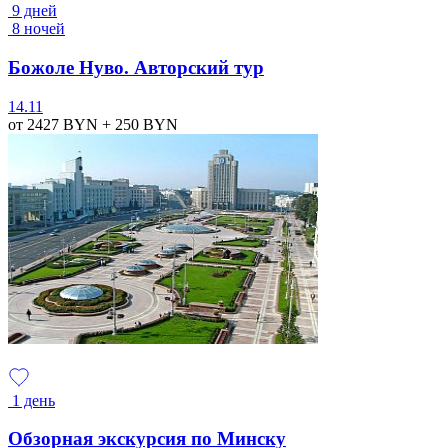
9 дней
8 ночей
Божоле Нуво. Авторский тур
14.11
от 2427
BYN
+ 250
BYN
1 день
Обзорная экскурсия по Минску