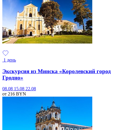
1 день
Экскурсия из Минска «Королевский город
Гродно»
08.08
15.08
22.08
от 216
BYN