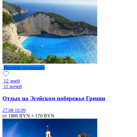
Визовая поддержка
12 дней
11 ночей
Отдых на Эгейском побережье Греции
27.08
10.09
от 1886
BYN
+ 170
BYN