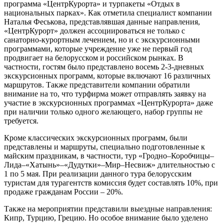
программа «ЦентрКурорта» и турпакеты «Отдых в
национальных парках». Как отметила специалист компании
Наталья Феськова, представлявшая данные направления,
«ЦентрКурорт» должен ассоциироваться не только с
санаторно-курортным лечением, но и с экскурсионными
программами, которые учреждение уже не первый год
продвигает на белорусском и российском рынках. В
частности, гостям было представлено восемь 2-3-дневных
экскурсионных программ, которые включают 16 различных
маршрутов. Также представители компании обратили
внимание на то, что турфирма может отправлять заявку на
участие в экскурсионных программах «ЦентрКурорта» даже
при наличии только одного желающего, набор группы не
требуется.
Кроме классических экскурсионных программ, были
представлены и маршруты, специально подготовленные к
майским праздникам, в частности, тур «Гродно–Коробчицы–
Лида–«Хатынь»–«Дудутки»–Мир–Несвиж» длительностью с
1 по 5 мая. При реализации данного тура белорусским
туристам для турагентств комиссия будет составлять 10%, при
продаже гражданам России – 20%.
Также на мероприятии представили выездные направления:
Кипр, Турцию, Грецию. Но особое внимание было уделено