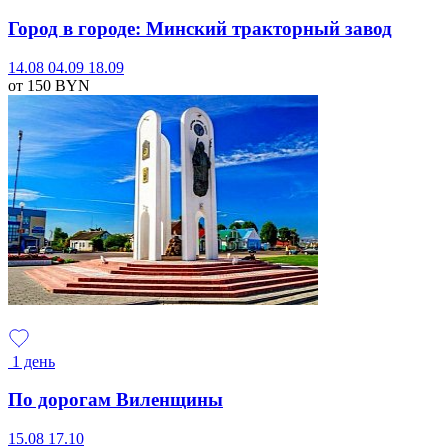
Город в городе: Минский тракторный завод
14.08
04.09
18.09
от 150
BYN
1 день
По дорогам Виленщины
15.08
17.10