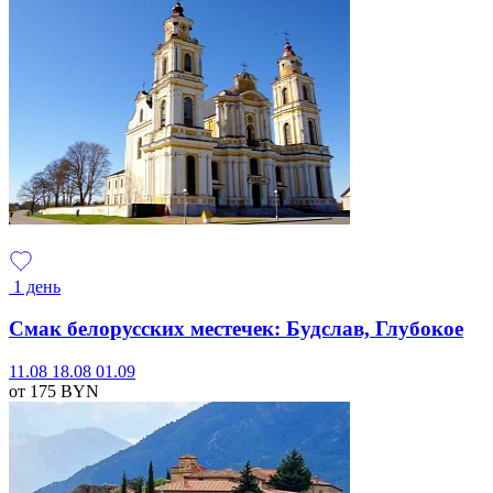
1 день
Смак белорусских местечек: Будслав, Глубокое
11.08
18.08
01.09
от 175
BYN