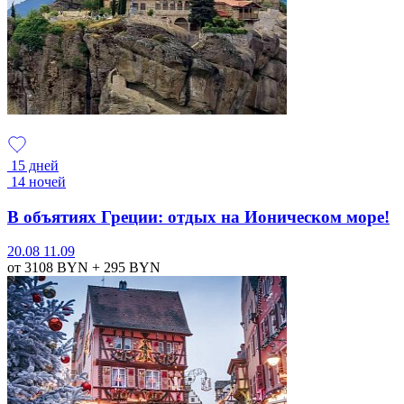
15 дней
14 ночей
В объятиях Греции: отдых на Ионическом море!
20.08
11.09
от 3108
BYN
+ 295
BYN