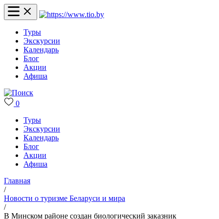
Туры
Экскурсии
Календарь
Блог
Акции
Афиша
0
Туры
Экскурсии
Календарь
Блог
Акции
Афиша
Главная
/
Новости о туризме Беларуси и мира
/
В Минском районе создан биологический заказник