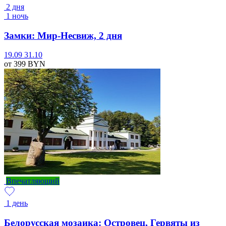
2 дня
1 ночь
Замки: Мир-Несвиж, 2 дня
19.09
31.10
от 399
BYN
Впечатляющий
1 день
Белорусская мозаика: Островец, Гервяты из