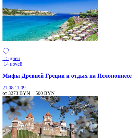
15 дней
14 ночей
Мифы Древней Греции и отдых на Пелопоннесе
21.08
11.09
от 3273
BYN
+ 500
BYN