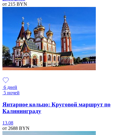
от 215
BYN
6 дней
5 ночей
Янтарное кольцо: Круговой маршрут по
Калининграду
13.08
от 2688
BYN