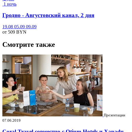
1 ночь
Гродно - Августовский канал, 2 дня
19.08
05.09
09.09
от 509
BYN
Смотрите также
Презентации
07.06.2019
Coral Travel совместно с Otium Hotels и Xanadu