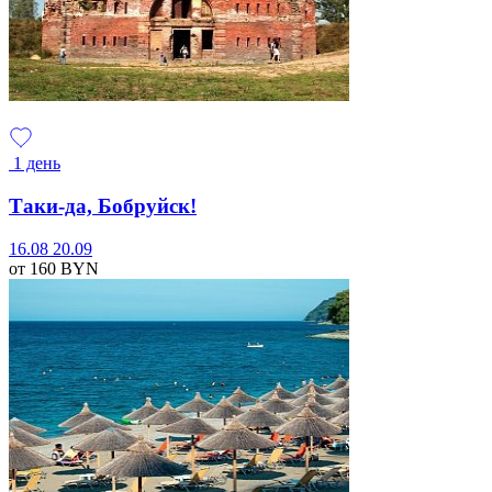
1 день
Таки-да, Бобруйск!
16.08
20.09
от 160
BYN