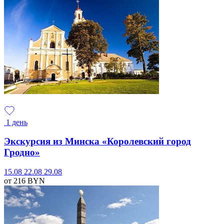
1 день
Экскурсия из Минска «Королевский город
Гродно»
15.08
22.08
29.08
от 216
BYN